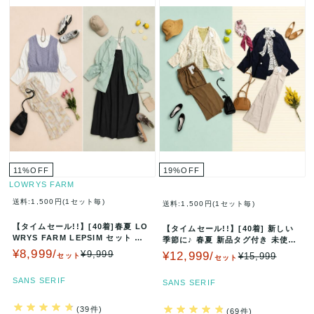
11
%
OFF
19
%
OFF
LOWRYS FARM
送料:1,500円(1セット毎)
送料:1,500円(1セット毎)
【タイムセール!!】[40着]春夏 LO
【タイムセール!!】[40着] 新しい
WRYS FARM LEPSIM セット ま
季節に♪ 春夏 新品タグ付き 未使用
とめ売り ローリ…
品 セット まとめ売り …
¥8,999/
¥9,999
¥12,999/
¥15,999
セット
セット
SANS SERIF
SANS SERIF
(39件)
(69件)