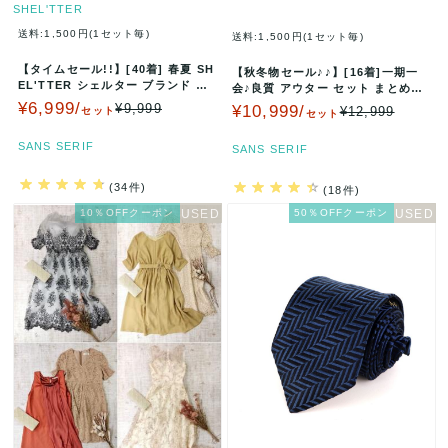
SHEL'TTER
送料:1,500円(1セット毎)
送料:1,500円(1セット毎)
【タイムセール!!】[40着] 春夏 SH
【秋冬物セール♪♪】[16着]一期一
EL'TTER シェルター ブランド セ
会♪良質 アウター セット まとめ売
ット まとめ売り…
り レディース ウール カシ…
¥6,999/
¥9,999
¥10,999/
¥12,999
セット
セット
SANS SERIF
SANS SERIF
(34件)
(18件)
10％OFFクーポン
50％OFFクーポン