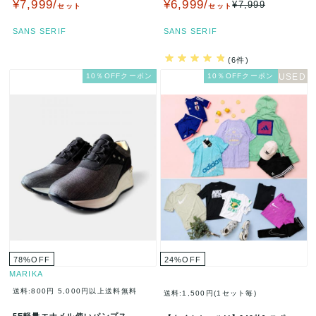
¥7,999/
¥6,999/
¥7,999
セット
セット
SANS SERIF
SANS SERIF
(6件)
10％OFFクーポン
10％OFFクーポン
78
%
OFF
24
%
OFF
MARIKA
送料:800円
5,000円以上送料無料
送料:1,500円(1セット毎)
5E軽量エナメル使いパンプス