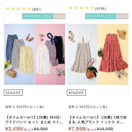
(42件)
(8件)
10％OFFクーポン
10％OFFクーポン
31
%
OFF
47
%
OFF
送料:1,500円(1セット毎)
送料:1,500円(1セット毎)
【タイムセール!!】[35着] 365日♪
【タイムセール!!】 [30着] 1枚で決
ワイドパンツ セット まとめ ストレ
まる♪人気ブランド ミックス ロン
ート カーブ バレルレ…
グワンピース セット …
¥3,499/
¥7,999/
¥4,999
¥14,999
セット
セット