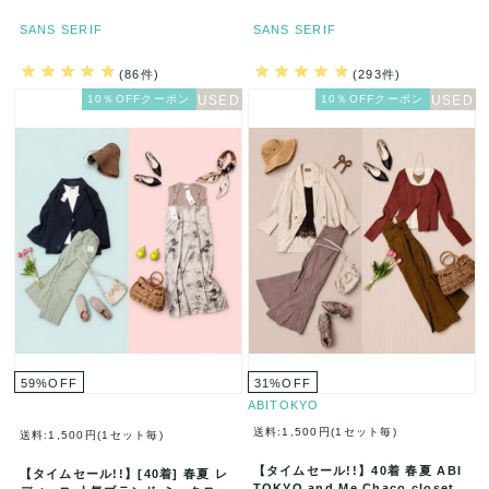
SANS SERIF
SANS SERIF
(86件)
(293件)
10％OFFクーポン
10％OFFクーポン
59
%
OFF
31
%
OFF
ABITOKYO
送料:1,500円(1セット毎)
送料:1,500円(1セット毎)
【タイムセール!!】40着 春夏 ABI
【タイムセール!!】[40着] 春夏 レ
TOKYO and Me Chaco closet J