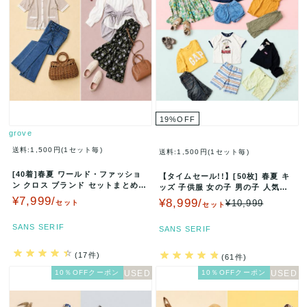
19
%
OFF
grove
送料:1,500円(1セット毎)
送料:1,500円(1セット毎)
[40着]春夏 ワールド・ファッショ
【タイムセール!!】[50枚] 春夏 キ
ン クロス ブランド セットまとめ売
ッズ 子供服 女の子 男の子 人気ブ
り 人気ブランド シャツ ブ…
ランド入り セット まと…
¥7,999/
¥8,999/
¥10,999
セット
セット
SANS SERIF
SANS SERIF
(17件)
(61件)
10％OFFクーポン
10％OFFクーポン