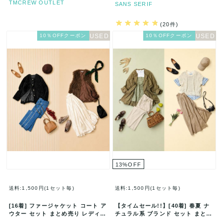
TMCREW OUTLET
SANS SERIF
(20件)
10％OFFクーポン
10％OFFクーポン
13
%
OFF
送料:1,500円(1セット毎)
送料:1,500円(1セット毎)
[16着] ファージャケット コート ア
【タイムセール!!】[40着] 春夏 ナ
ウター セット まとめ売り レディー
チュラル系 ブランド セット まとめ
ス ベスト ジレ プード…
売り chocol ra…