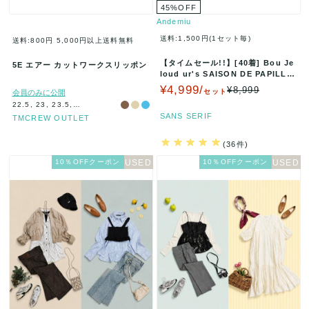
45
%
OFF
Andemiu
送料:1,500円(1セット毎)
送料:800円
5,000円以上送料無料
【タイムセール!!】[40着] Bou Je
5E エアー カットワークスリッポン
loud ur's SAISON DE PAPILLO
N…
¥4,999/
¥8,999
セット
会員のみに公開
22.5, 23, 23.5, 24, 25
SANS SERIF
TMCREW OUTLET
(36件)
10％OFFクーポン
10％OFFクーポン