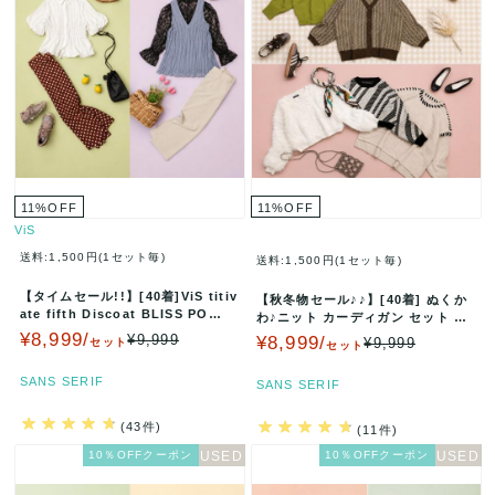
11
%
OFF
11
%
OFF
ViS
送料:1,500円(1セット毎)
送料:1,500円(1セット毎)
【タイムセール!!】[40着]ViS titiv
【秋冬物セール♪♪】[40着] ぬくか
ate fifth Discoat BLISS PO…
わ♪ニット カーディガン セット ま
とめ売り レディース セー…
¥8,999/
¥9,999
¥8,999/
¥9,999
セット
セット
SANS SERIF
SANS SERIF
(43件)
(11件)
10％OFFクーポン
10％OFFクーポン