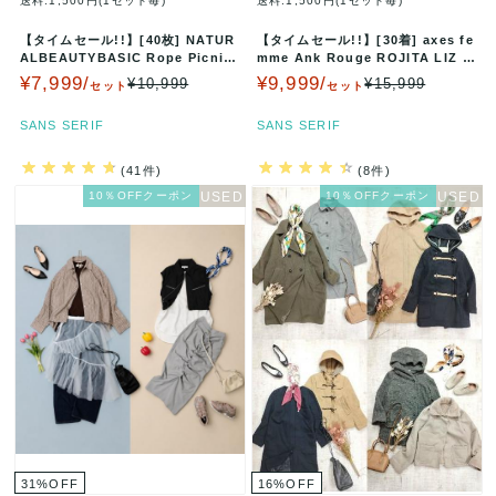
送料:1,500円(1セット毎)
送料:1,500円(1セット毎)
【タイムセール!!】[40枚] NATUR
【タイムセール!!】[30着] axes fe
ALBEAUTYBASIC Rope Picnic
mme Ank Rouge ROJITA LIZ L
セッ…
I…
¥7,999/
¥9,999/
¥10,999
¥15,999
セット
セット
SANS SERIF
SANS SERIF
(41件)
(8件)
10％OFFクーポン
10％OFFクーポン
31
%
OFF
16
%
OFF