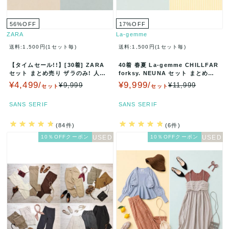
56
%
OFF
17
%
OFF
ZARA
La-gemme
送料:1,500円(1セット毎)
送料:1,500円(1セット毎)
【タイムセール!!】[30着] ZARA
40着 春夏 La-gemme CHILLFAR
セット まとめ売り ザラのみ! 人気
forksy. NEUNA セット まとめ売
ブランド シャツ ブ…
り ラ…
¥4,499/
¥9,999/
¥9,999
¥11,999
セット
セット
SANS SERIF
SANS SERIF
(84件)
(6件)
10％OFFクーポン
10％OFFクーポン