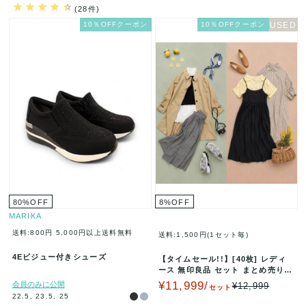
(28件)
10％OFFクーポン
10％OFFクーポン
80
%
OFF
8
%
OFF
MARIKA
送料:800円
5,000円以上送料無料
送料:1,500円(1セット毎)
4Eビジュー付きシューズ
【タイムセール!!】[40枚] レディ
ース 無印良品 セット まとめ売り
MUJI 人気ブランド …
¥11,999/
会員のみに公開
¥12,999
セット
22.5, 23.5, 25