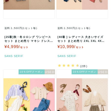
送料:1,500円(1セット毎)
送料:1,500円(1セット毎)
[25着]秋・冬☆ロング ワンピース
[40着 ] レディース 大きいサイズ
セット まとめ売り マキシ ドレス
セット まとめ売り 2XL 3XL 4XL 3
サロペット いろいろ 古…
L 4L 5…
¥4,999/
¥10,999/
セット
セット
SANS SERIF
SANS SERIF
(2件)
10％OFFクーポン
10％OFFクーポン