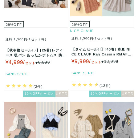
29
%
OFF
29
%
OFF
NICE CLAUP
送料:1,500円(1セット毎)
送料:1,500円(1セット毎)
【タイムセール!!】[40着] 春夏 NI
【秋冬物セール♪♪】[25着]レディ
CE CLAUP Ray Cassin RMAF R
ース 暖パン あったかボトムス 防寒
emi…
パンツ スカート 裏起毛パン…
¥9,999/
¥13,999
¥4,999/
¥6,999
セット
セット
SANS SERIF
SANS SERIF
(12件)
(2件)
10％OFFクーポン
10％OFFクーポン