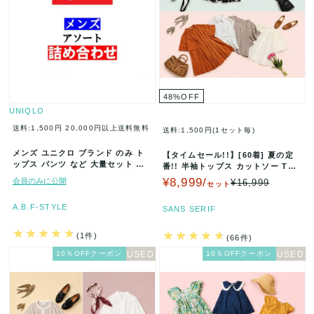
48
%
OFF
UNIQLO
送料:1,500円
20,000円以上送料無料
送料:1,500円(1セット毎)
メンズ ユニクロ ブランド のみ ト
【タイムセール!!】[60着] 夏の定
ップス パンツ など 大量セット ま
番!! 半袖トップス カットソー Tシ
とめ売り アソート 福袋 業…
ャツ シャツ ブラウス…
¥8,999/
会員のみに公開
¥16,999
セット
A.B.F-STYLE
SANS SERIF
(1件)
(66件)
10％OFFクーポン
10％OFFクーポン