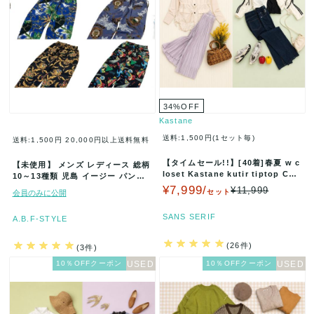
34
%
OFF
Kastane
送料:1,500円(1セット毎)
送料:1,500円
20,000円以上送料無料
【タイムセール!!】[40着]春夏 w c
【未使用】 メンズ レディース 総柄
loset Kastane kutir tiptop C…
10～13種類 児島 イージー パンツ
90s まとめ売り ア…
¥7,999/
¥11,999
セット
会員のみに公開
SANS SERIF
A.B.F-STYLE
(26件)
(3件)
10％OFFクーポン
10％OFFクーポン