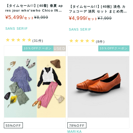
【タイムセール!!】[40着] 春夏 ap
【タイムセール!!】[40枚] 淡色 カ
res jour who'swho Chico INGN
フェコーデ 淡民 セット まとめ売り
I…
カフェカラー シャ…
¥5,499/
¥8,999
¥4,999/
¥7,999
セット
セット
SANS SERIF
SANS SERIF
(31件)
(8件)
10％OFFクーポン
10％OFFクーポン
55
%
OFF
78
%
OFF
MARIKA