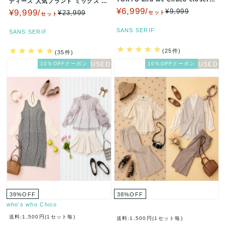
ディース 人気ブランド ミックス 新
UNO…
品タグ付き 未使用品 セ…
¥6,999/
¥9,999
¥9,999/
¥23,999
セット
セット
SANS SERIF
SANS SERIF
(25件)
(35件)
10％OFFクーポン
10％OFFクーポン
39
%
OFF
38
%
OFF
who's who Chico
送料:1,500円(1セット毎)
送料:1,500円(1セット毎)