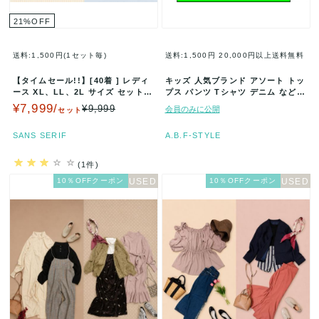
21
%
OFF
送料:1,500円(1セット毎)
送料:1,500円
20,000円以上送料無料
【タイムセール!!】[40着 ] レディ
キッズ 人気ブランド アソート トッ
ース XL、LL、2L サイズ セット
プス パンツ Tシャツ デニム など
まとめ売り 13…
大量 まとめ売り 業者 福…
¥7,999/
¥9,999
会員のみに公開
セット
SANS SERIF
A.B.F-STYLE
(1件)
10％OFFクーポン
10％OFFクーポン