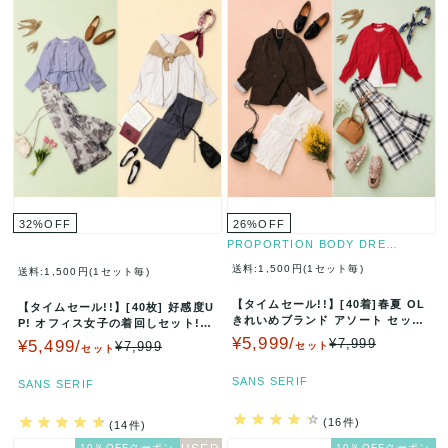
32
%
OFF
26
%
OFF
PROPORTION BODY DRE…
送料:1,500円(1セット毎)
送料:1,500円(1セット毎)
【タイムセール!!】[40着]春夏 OL
【タイムセール!!】[40枚] 好感度U
きれいめブランド アソート セット
P! オフィス女子の着回しセット!!
まとめ売り LAUT…
ゆるオフィス オフィ…
¥5,999/
¥7,999
¥5,499/
¥7,999
セット
セット
SANS SERIF
SANS SERIF
(16件)
(14件)
10％OFFクーポン
10％OFFクーポン