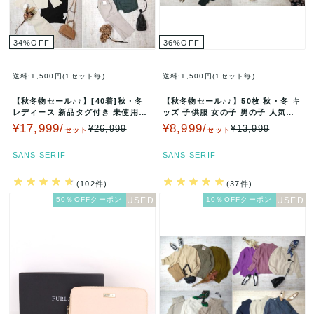
34
%
OFF
36
%
OFF
送料:1,500円(1セット毎)
送料:1,500円(1セット毎)
【秋冬物セール♪♪】[40着]秋・冬
【秋冬物セール♪♪】50枚 秋・冬 キ
レディース 新品タグ付き 未使用品
ッズ 子供服 女の子 男の子 人気ブ
セット まとめ売り ニット…
ランド入り セット まとめ…
¥17,999/
¥8,999/
¥26,999
¥13,999
セット
セット
SANS SERIF
SANS SERIF
(102件)
(37件)
50％OFFクーポン
10％OFFクーポン