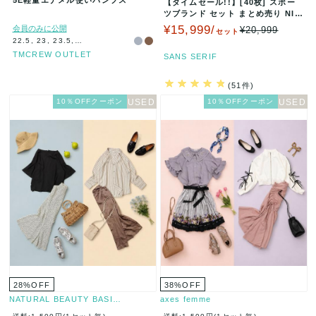
【タイムセール!!】[40枚] スポー
ツブランド セット まとめ売り NIK
E adidas Ch…
¥15,999/
会員のみに公開
¥20,999
セット
22.5, 23, 23.5, 24, 25
TMCREW OUTLET
SANS SERIF
(51件)
10％OFFクーポン
10％OFFクーポン
28
%
OFF
38
%
OFF
NATURAL BEAUTY BASI…
axes femme