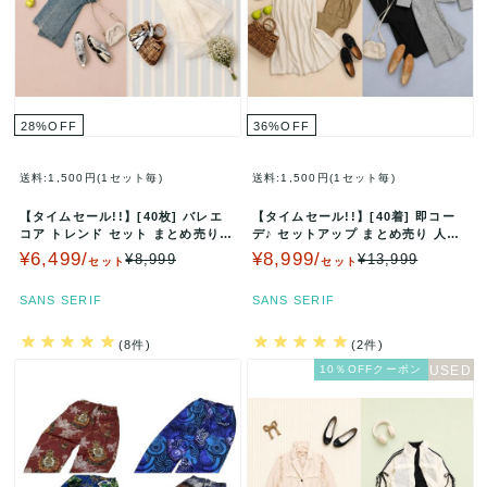
28
%
OFF
36
%
OFF
送料:1,500円(1セット毎)
送料:1,500円(1セット毎)
【タイムセール!!】[40枚] バレエ
【タイムセール!!】[40着] 即コー
コア トレンド セット まとめ売り
デ♪ セットアップ まとめ売り 人気
韓国 リボン ハート …
ジャケット トップス ス…
¥6,499/
¥8,999/
¥8,999
¥13,999
セット
セット
SANS SERIF
SANS SERIF
(8件)
(2件)
10％OFFクーポン