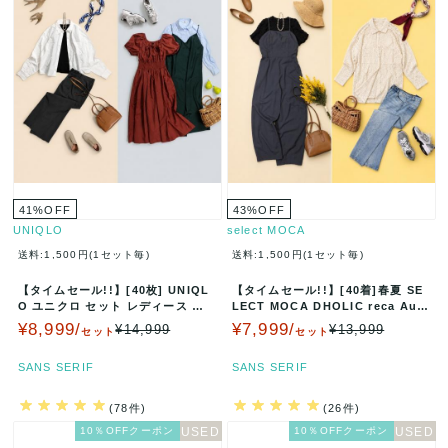
41
%
OFF
43
%
OFF
UNIQLO
select MOCA
送料:1,500円(1セット毎)
送料:1,500円(1セット毎)
【タイムセール!!】[40枚] UNIQL
【タイムセール!!】[40着]春夏 SE
O ユニクロ セット レディース ま
LECT MOCA DHOLIC reca Aun
とめ売り UNIQL…
t Mar…
¥8,999/
¥7,999/
¥14,999
¥13,999
セット
セット
SANS SERIF
SANS SERIF
(78件)
(26件)
10％OFFクーポン
10％OFFクーポン