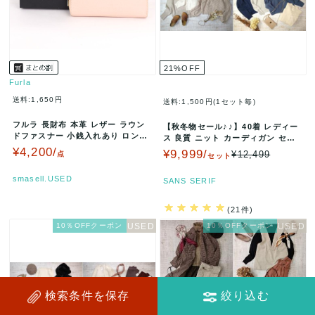
21
%
OFF
Furla
送料:1,650円
送料:1,500円(1セット毎)
フルラ 長財布 本革 レザー ラウン
【秋冬物セール♪♪】40着 レディー
ドファスナー 小銭入れあり ロング
ス 良質 ニット カーディガン セー
ウォレット ブランド 小物 レ…
ター セット まとめ売り ウ…
¥4,200/
¥9,999/
¥12,499
点
セット
smasell.USED
SANS SERIF
(21件)
10％OFFクーポン
10％OFFクーポン
検索条件を保存
絞り込む