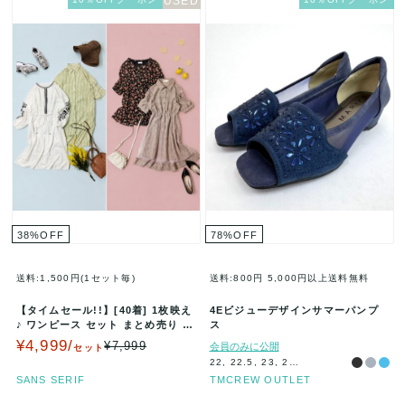
38
%
OFF
78
%
OFF
送料:1,500円(1セット毎)
送料:800円
5,000円以上送料無料
【タイムセール!!】[40着] 1枚映え
4Eビジューデザインサマーパンプ
♪ ワンピース セット まとめ売り チ
ス
ュニック ドレス オ…
¥4,999/
¥7,999
会員のみに公開
セット
22, 22.5, 23, 23.5, 24, 24.5, 25
SANS SERIF
TMCREW OUTLET