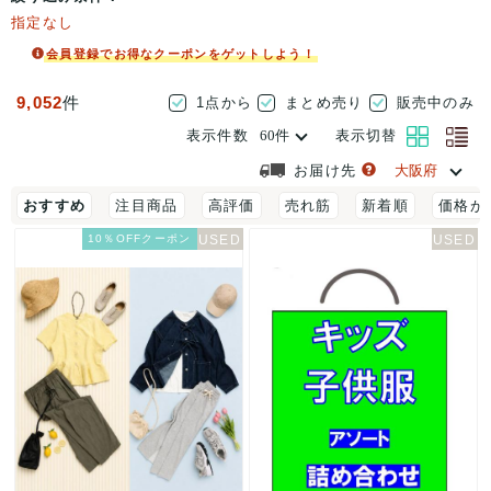
指定なし
会員登録でお得なクーポンをゲットしよう！
9,052
件
1点から
まとめ売り
販売中のみ
表示件数
表示切替
お届け先
おすすめ
注目商品
高評価
売れ筋
新着順
価格が
10％OFFクーポン