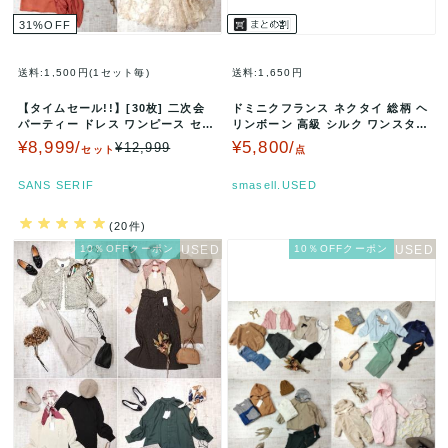
31
%
OFF
送料:1,500円(1セット毎)
送料:1,650円
【タイムセール!!】[30枚] 二次会
ドミニクフランス ネクタイ 総柄 ヘ
パーティー ドレス ワンピース セッ
リンボーン 高級 シルク ワンスター
ト まとめ売り ブラン…
フランス製 メンズ ネイビ…
¥8,999/
¥5,800/
¥12,999
セット
点
SANS SERIF
smasell.USED
(20件)
10％OFFクーポン
10％OFFクーポン