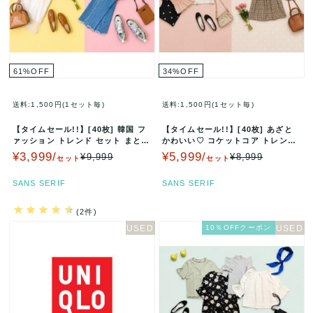
61
%
OFF
34
%
OFF
送料:1,500円(1セット毎)
送料:1,500円(1セット毎)
【タイムセール!!】[40枚] 韓国 フ
【タイムセール!!】[40枚] あざと
ァッション トレンド セット まとめ
かわいい♡ コケットコア トレンド
売り MADE IN …
セット まとめ売り 韓…
¥3,999/
¥5,999/
¥9,999
¥8,999
セット
セット
SANS SERIF
SANS SERIF
(2件)
10％OFFクーポン