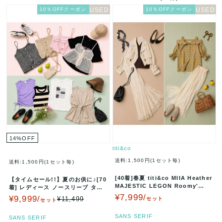
10％OFFクーポン
10％OFFクーポン
14
%
OFF
titi&co
送料:1,500円(1セット毎)
送料:1,500円(1セット毎)
[40着]春夏 titi&co MIIA Heather
【タイムセール!!】夏のお供に♪[70
MAJESTIC LEGON Roomy'…
着] レディース ノースリーブ タン
クトップ キャミソール …
¥7,999/
¥9,999/
¥11,499
セット
セット
SANS SERIF
SANS SERIF