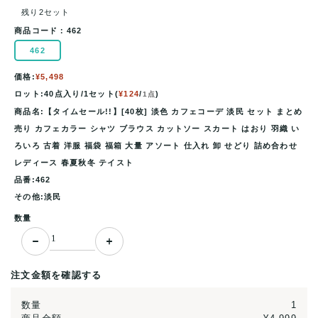
残り2セット
商品コード：
462
462
価格:
¥5,498
ロット:40点入り/1セット(
¥124
/
)
1点
商品名:【タイムセール!!】[40枚] 淡色 カフェコーデ 淡民 セット まとめ
売り カフェカラー シャツ ブラウス カットソー スカート はおり 羽織 い
ろいろ 古着 洋服 福袋 福箱 大量 アソート 仕入れ 卸 せどり 詰め合わせ
レディース 春夏秋冬 テイスト
品番:462
その他:淡民
数量
注文金額を確認する
数量
1