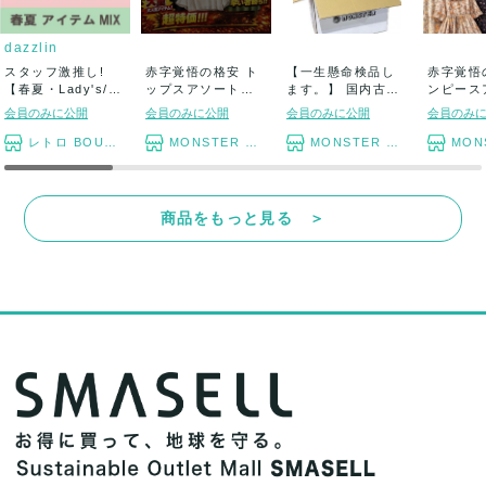
dazzlin
スタッフ激推し!
赤字覚悟の格安 ト
【一生懸命検品し
赤字覚悟
【春夏・Lady's/
ップスアソートセ
ます。】 国内古着
ンピース
1...
ット まとめ売り
アソートセット ...
セット 長物
会員のみに公開
会員のみに公開
会員のみに公開
会員のみ
レトロ BOUTIQUE
MONSTER TYM
MONSTER TYM
MONST
商品をもっと見る ＞