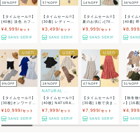
38
%
OFF
57
%
OFF
14
%
OFF
36
%
OFF
が、中古品のため見落としがある場合もございます。恐れ入
【タイムセール!!】
【タイムセール!!】
【タイムセール!!】
【タイム
りますが中古品の特性上ご返品をお受けしておりませんので
[40枚] 淡色 カフェ
[30着] レディース
夏のお供に♪[70着]
[40着] 
コーデ...
ジャケ...
レデ...
セット...
¥4,999/
¥3,499/
¥9,999/
¥8,999
ご理解の程よろしくお願い致します。
セット
セット
セット
SANS SERIF
SANS SERIF
SANS SERIF
SANS
完璧なお品を求める方や、神経質な方はご購入をお控えくだ
さい。古着にご理解のある方のみご購入をお願い申し上げま
す。
9
%
OFF
28
%
OFF
47
%
OFF
51
%
OFF
NATURAL BEAUTY BASI...
【タイムセール!!】
【タイムセール!!】
【タイムセール!!】
【秋冬物
アイテムやサイズや季節感の指定はご遠慮ください。当方の
[30枚]オンワード樫
[40枚] NATURAL
[30着] 1枚で決まる
♪】[16
山 ブ...
B...
♪...
役!! アウタ
¥10,999/
¥7,999/
¥7,999/
¥4,999
セット
セット
セット
商品は基本的に色々なサイズやオールシーズンのアイテムが
SANS SERIF
SANS SERIF
SANS SERIF
SANS
混合しているまとめ売りです。内容や季節感に偏りがでるこ
ともありますので予めご了承ください。