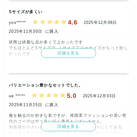
4
5
4
5
5
Sサイズが多くい
取引満足
5
4.6
yos*****
2025年12月08日
2025年11月30日
に購入
状態は綺麗な品が多くてよかったです

でもほとんどSサイズで、Lサイズフリーサイズがもっと欲し
詳細を見る
かったです      
記載内容
梱包
商品満足
交渉
出荷
5
5
4
5
5
取引満足
バリエーション豊かなセットでした。
4
5.0
ue.*****
2025年12月03日
2025年11月25日
に購入
服を触るのが好きな私ですが、韓国系ファッションや若い世
代のコーデは中々見に行く勇気もございません。

詳細を見る
布面積が小さいとコーデも大変ですが、セットにしてある
と、中々アイデアも浮かんで楽しいのが嬉しかったです!
