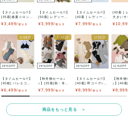
休業中はお取引連絡や発送等の対応が一切できませんので
【タイムセール!!】
【タイムセール!!】
【タイムセール!!】
[40着 ]
[35着]春夏☆ロング
[50着] レディース
[40着 ] レディース
大きいサイズ
ご了承くださいませ。
ワン...
長袖...
X...
ト ...
¥3,499/
¥3,999/
¥7,999/
¥10,99
セット
セット
セット
決済方法
クレジットカード、メルペイ、銀行振込、PayPay、コンビ
ニ払い
28
%
OFF
28
%
OFF
36
%
OFF
11
%
OFF
出荷
【タイムセール!!】
【秋冬物セール♪
【タイムセール!!】
【秋冬物
送料：
1点あたり¥1,500
(見込み)
送料表を確認する
[40枚] バレエコア
♪】[35着]秋・冬キ
[40着] 即コーデ♪
♪】[40
出荷目安：1週間程度
トレ...
レイめブラン...
セット...
♪ニット .
¥6,499/
¥7,999/
¥8,999/
¥8,999
石川県から出荷
セット
セット
セット
商品をもっと見る ＞