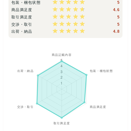
包装・梱包状態
5
SNSで「#淡い民」「#淡色女子」といったハッシュタグで発
信・共有され、流行しているスタイルです。
商品満足度
4.6
取引満足度
5
交渉・取引
5
*サイズはS、M、L、XLがメインとなります。そのほかのサイ
出荷・納品
4.8
ズも入っている場合がございます。サイズ表記がないものは見
た目、着用感でレディースと判断しております。気をつけては
おりますが、季節、サイズやアイテムに偏りが出ることがあり
ます。
*当方のまとめ売り商品は、古着業者の方の商品の仕入れなどに
ご活用いただいております。おかげ様で全国各地のショップオ
ーナー様にも大変お喜びいただいております。ショップやフリ
ーマーケット等で転売していただいて結構ですのでご安心くだ
さいませ。
*また、個人でたくさんのお洋服でおしゃれを楽しんでいただけ
ることはもちろん、ご友人やご家族で分け合ったり、リメイク
用など裁縫がご趣味の方や、アパレル関係の学生様にも、お喜
びいただいております。使い道はさまざまですので、個人の方
も安心してご利用くださいませ。