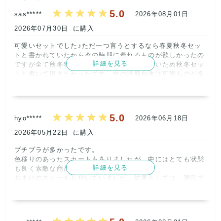
5.0
sas*****
2026年08月01日
2026年07月30日
に購入
可愛いセットでした♪ただ一つ言うとするなら春夏秋冬セッ
トと書かれていたから今の時期に着れるものが欲しかったの
詳細を見る
ですが全て秋冬物だったのがまだまだ着れないため秋冬セッ
トと書いて頂きたかったです。中の洋服自体は可愛ものが多
かったので全体的には大満足です!リピは確定です!      
記載内容
梱包
商品満足
交渉
出荷
5
5
5
5
5
5.0
hyo*****
2026年06月18日
取引満足
2026年05月22日
に購入
5
プチプラが多かったです。

色移りのあったスカートもありましたが、中にはとても状態
詳細を見る
も良く素敵な商品もありました。

おまけのストールも付いていました。結果としては、満足で
す。      
記載内容
梱包
商品満足
交渉
出荷
5
5
5
5
5