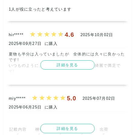
大切に売らせて頂きますね☺      
1
人が役に立ったと考えています
記載内容
梱包
商品満足
交渉
出荷
5
5
5
5
5
取引満足
4.6
hir*****
2025年10月02日
5
2025年09月27日
に購入
夏物も半分は入っていましたが　全体的には久々に良かった
です!

詳細を見る
いつものように、発送はとても早いし梱包は綺麗で満足で
す!      
記載内容
梱包
商品満足
交渉
出荷
5
5
4
5
5
5.0
miy*****
2025年07月02日
取引満足
4
2025年06月25日
に購入
詳細を見る
記載内容
梱包
商品満足
交渉
出荷