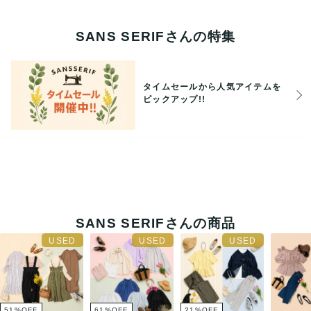
SANS SERIFさんの特集
【ペーパーレス化のお知らせ】
この度、当店ではエコ活動推進のため地球にやさしいペーパ
タイムセールから人気アイテムを
ーレスをおこなっております。環境に配慮し必要のない紙に
ピックアップ!!
つきましては発行していかない様日々努力してまいります。
※納品書・領収書をご希望のお客様は注文履歴より[領収書兼
支払明細書]ボタンを押すことで印刷が可能です。お手数をお
かけいたしますが、よろしくお願いいたします。
SANS SERIFさんの商品
【休業日のお知らせ】
誠に勝手ながら、8/13～8/16までの期間はお休みをいただ
きます。
51
%
OFF
61
%
OFF
21
%
OFF