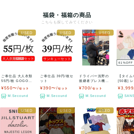
福袋・福箱の商品
こちらも探してみてください
61
%
OFF
ご奉仕品 大人衣類
ご奉仕品 39円/枚セ
ドライバー浅野の
【タイム
55円/枚 GOGOセ
ット
後継者プレス機の
[50着]
ット
魔術師ケンちゃん
長袖...
¥550〜/
¥390〜/
¥700/
¥3,999
セット
セット
セット
セ...
M.Secound
M.Secound
M.Secound
SANS