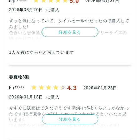
5.0
oga*****
2026年03月31日
取引満足
2026年03月20日
に購入
5
ずっと気になっていて、タイムセール中だったので購入して
みました!

詳細を見る
色合いも想像通りでサイズは、ほぼMやL、フリーサイズの
物ばかりでした!      
1
人が役に立ったと考えています
春夏物8割
4.3
hir*****
2026年01月23日
記載内容
梱包
商品満足
交渉
出荷
5
5
5
5
5
2026年01月18日
に購入
取引満足
今すぐに販売はできなそうです!秋冬は3枚くらいしかなかっ
5
たです!ほぼ夏物など詳しくかいていただけるといいなと思
詳細を見る
います!

でも対応などは満足です!いつもありがとうございます!      
記載内容
梱包
商品満足
交渉
出荷