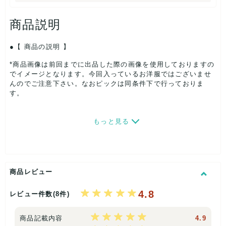
商品説明
【 商品の説明 】
*商品画像は前回までに出品した際の画像を使用しておりますの
でイメージとなります。今回入っているお洋服ではございませ
んのでご注意下さい。なおピックは同条件下で行っておりま
す。
*色んなタイプ、形、デザインの淡色 カフェコーデ 淡民 のお洋
もっと見る
服が入ります。また、洋服のほかに小物が入る場合がございま
す。
商品レビュー
*淡い民(あわいみん)とは、
ベージュやアイボリー、ブラウンな
4.8
ど、彩度が低く柔らかい「淡い色」で統一されたファッション
レビュー件数(8件)
やインテリア(
淡色コーデ
)を好む人々を指す言葉
です。
商品記載内容
4.9