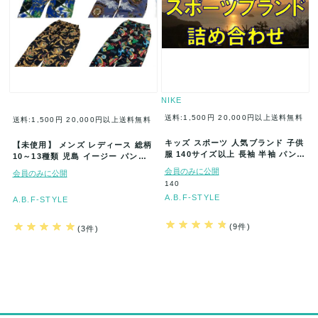
NIKE
送料:1,500円
20,000円以上送料無料
送料:1,500円
20,000円以上送料無料
キッズ スポーツ 人気ブランド 子供
【未使用】 メンズ レディース 総柄
服 140サイズ以上 長袖 半袖 パンツ
10～13種類 児島 イージー パンツ
Tシャツ など まとめ…
90s まとめ売り ア…
会員のみに公開
会員のみに公開
140
A.B.F-STYLE
A.B.F-STYLE
(9件)
(3件)