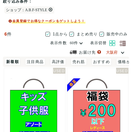
絞り込み条件：
ショップ：A.B.F-STYLE
会員登録でお得なクーポンをゲットしよう！
6
件
1点から
まとめ売り
販売中のみ
表示件数
表示切替
お届け先
新着順
注目商品
高評価
売れ筋
おすすめ
価格が