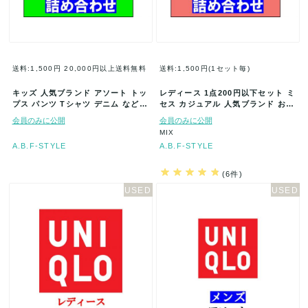
送料:1,500円
20,000円以上送料無料
送料:1,500円(1セット毎)
キッズ 人気ブランド アソート トッ
レディース 1点200円以下セット ミ
プス パンツ Tシャツ デニム など
セス カジュアル 人気ブランド おま
大量 まとめ売り 業者 福…
かせ 春夏 大量セット ト…
会員のみに公開
会員のみに公開
MIX
A.B.F-STYLE
A.B.F-STYLE
(6件)