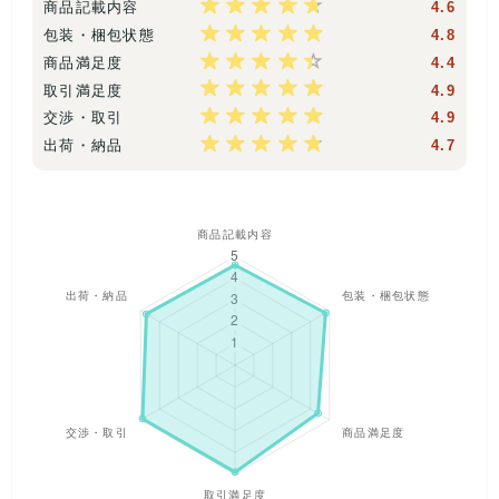
商品記載内容
4.6
*当店でお取り扱いしているブランドのお洋服をお届けいたしま
包装・梱包状態
4.8
す。大量の商品をランダムにセレクトしているため、ブランド
の種類やデザイン、サイズに偏りが生じる場合がございます。
商品満足度
4.4
入荷状況によって内容はさまざまですが、その時々のラインナ
取引満足度
4.9
ップを気軽にお楽しみいただけます。
交渉・取引
4.9
*新品タグ付き未使用のお洋服をお届けいたしますが、まれに保
出荷・納品
4.7
管状況や店頭での試着によりわずかな汚れやダメージが見られ
る場合がございます。着用に大きな支障のあるものはできる限
り除いておりますが、見落としが生じる可能性もございます。
恐れ入りますが、ご返品はお受けいたしかねますのであらかじ
めご了承くださいませ。
下記はブランドの一例です。
ABITOKYO(アビトーキョー)and Me(アンドミー)Chaco
closet(チャコ クローゼット)JUNOAH(ジュノア)Lian(リア
ン)CEPO(セポ)Ciaopanic(チャオパニック)COEN(コーエ
ン)GLOBAL WORK(グローバルワーク)nikoand...(ニコアン
ド)studio CLIP(スタジオクリップ)apart by lowrys(アパート
バイローリーズ)LEPSIM(レプシィム) LOWRYS FARM(ローリ