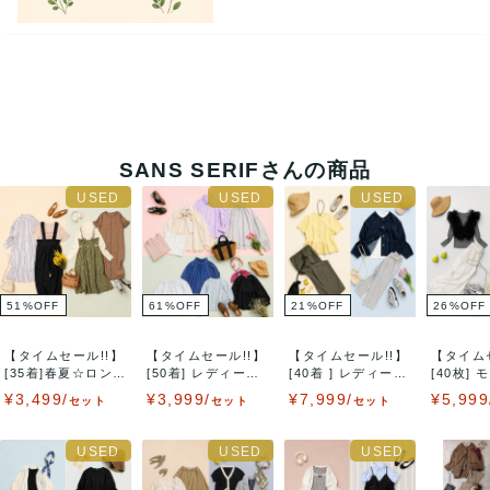
つきましては発行していかない様日々努力してまいります。
※納品書・領収書をご希望のお客様は注文履歴より[領収書兼
支払明細書]ボタンを押すことで印刷が可能です。お手数をお
かけいたしますが、よろしくお願いいたします。
SANS SERIFさんの商品
【休業日のお知らせ】
誠に勝手ながら、8/13～8/16までの期間はお休みをいただ
きます。
51
%
OFF
61
%
OFF
21
%
OFF
26
%
OFF
休業中はお取引連絡や発送等の対応が一切できませんので
【タイムセール!!】
【タイムセール!!】
【タイムセール!!】
【タイム
[35着]春夏☆ロング
[50着] レディース
[40着 ] レディース
[40枚]
ご了承くださいませ。
ワン...
長袖...
X...
☆トレン.
¥3,499/
¥3,999/
¥7,999/
¥5,999
セット
セット
セット
決済方法