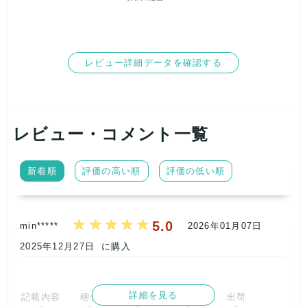
ーズファーム)earth music&ecology(アース ミュージック&エ
コロジー)apres jour (アプレジュール)aquagirl (アクアガー
ル)INGNI (イング)mystic (ミスティック)who's who Chico (フ
ーズフーチコ)PLST(プラステ)ROPE(ロペ)STRAWBERRY-
FIELDS(ストロベリーフィールズ)ICB(アイシービー)Banana
レビュー詳細データを確認する
Republic(バナナリパブリック)LAUTREAMONT(ロートレアモ
ン)COUP DE CHANCESELECT MOCA (セレクトモ
カ)DHOLIC (ディーホリック)reca (レカ)titi&co(ティティーア
ンドコー)MIIA(ミーア)Heather(ヘザー)OLIVE des OLIVE(オ
リーブ・デ・オリーブ)MAJESTIC LEGON (マジェスティック
レビュー・コメント一覧
レゴン) CRAFT STANDARD BOUTIQUE(クラフトスタンダー
ドブティック) Kastane(カスタネ) kutir(クティール) tiptop(テ
ィップトップ) w closet(ダブルクローゼット)EMODA(エモ
新着順
評価の高い順
評価の低い順
ダ)AZUL BY MOUSSY(アズールバイマウジー)AZUL
ENCANTO(アズールエンカント)BLACK BY MOUSSY(ブラッ
クバイマウジー) MOUSSY(マウジー) SLY(スライ)MURUA(ム
ルーア) GRL (グレイル)Re:EDIT (リエディ)KOBELETTUCE
5.0
min*****
2026年01月07日
(神戸レタス)NICE CLAUP (ナイスクラップ)Ray Cassin (レイ
カズン)FREE'S MART (フリーズマート)RMAF Remind me
2025年12月27日
に購入
and forever(
リマインドミーアンドフォーエバー
)31 Sons de
mode(トランテアン ソン ドゥ モード) SNIDEL(スナイデル)
JILL STUART(ジルスチュアート)anatelier(アナトリエ)CECIL
McBEE(セシルマクビー)dazzlin(ダズリン)DURAS
詳細を見る
記載内容
梱包
商品満足
交渉
出荷