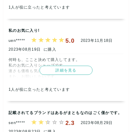
又、購入させて頂きます。

1
人が役に立ったと考えています
ありがとうございました。      
記載内容
梱包
商品満足
交渉
出荷
5
5
5
5
5
私のお気に入り!
取引満足
5.0
uen*****
2023年11月18日
5
2023年08月19日
に購入
何時も、ここと決めて購入してます。

私のお気に入りショップです。

詳細を見る
速さも価格も気に入ってます。

また、お願いしたいです。      
記載内容
梱包
商品満足
交渉
出荷
1
人が役に立ったと考えています
5
5
5
5
5
取引満足
5
記載されてるブランドはあるがまともなのはごく僅かです。
2.3
sen*****
2023年08月29日
2023年08月23日
に購入