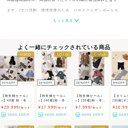
ます。(エコ活動、環境保護のため、リサイクルダンボールを
もっと見る
再利用しております。)
複数落札の場合でも、同梱はできませんのでご注意ください
ませ。(各商品ごとに記載の送料がかかります。)
よく一緒にチェックされている商品
毛羽立ち、毛玉、破れ、シミ、におい、付属品欠品、欠損な
ど着用に支障がある程度のものはできる限りよけています
20
%
OFF
34
%
OFF
28
%
OFF
9
%
OFF
が、中古品のため見落としがある場合もございます。恐れ入
【秋冬物セール♪
【秋冬物セール♪
【秋冬物セール♪
【タイム
りますが中古品の特性上ご返品をお受けしておりませんので
♪】40着 秋・冬 レ
♪】[40着]秋・冬 レ
♪】[35着]秋・冬キ
[30枚]
ディース 人...
ディース ...
レイめブラン...
山 ブ...
¥20,999/
¥17,999/
¥7,999/
¥10,99
ご理解の程よろしくお願い致します。
セット
セット
セット
SANS SERIF
SANS SERIF
SANS SERIF
SANS