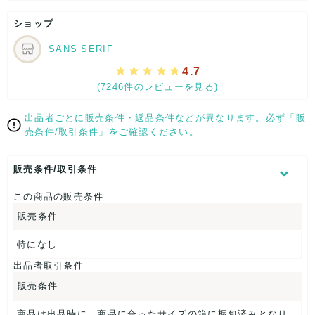
記載内容
梱包
商品満足
交渉
出荷
ショップ
5
5
5
5
5
SANS SERIF
取引満足
5
4.7
(7246件のレビューを見る)
出品者ごとに販売条件・返品条件などが異なります。必ず「販
売条件/取引条件」をご確認ください。
販売条件/取引条件
この商品の販売条件
販売条件
特になし
出品者取引条件
販売条件
商品は出品時に、商品に合ったサイズの箱に梱包済みとなり