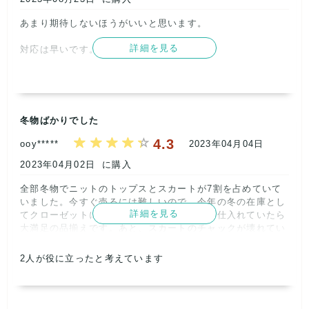
あまり期待しないほうがいいと思います。

詳細を見る
対応は早いです。      
記載内容
梱包
商品満足
交渉
出荷
2
3
2
4
3
取引満足
冬物ばかりでした
2
4.3
ooy*****
2023年04月04日
2023年04月02日
に購入
全部冬物でニットのトップスとスカートが7割を占めていて
いました。今すぐ売るには難しいので、今年の冬の在庫とし
詳細を見る
てクローゼットにしまおうと思います。冬に仕入れていたら
大満足の品揃えです。あと、スカートのチャックが壊れてい
て売り物にはならず残念でした。      
2
人が役に立ったと考えています
記載内容
梱包
商品満足
交渉
出荷
5
5
3
5
5
取引満足