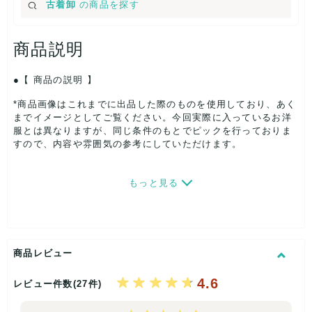
古着卸
の商品を探す
商品説明
【 商品の説明 】
*商品画像はこれまでに出品した際のものを使用しており、あく
までイメージとしてご覧ください。今回実際に入っているお洋
服とは異なりますが、同じ条件のもとでピックを行っておりま
すので、内容や雰囲気の参考にしていただけます。
*こちらの商品は、新品タグ付き未使用のお洋服をランダムにお
もっと見る
届けするお得なセットです。秋口や冬に活躍するトップスやボ
トムス、羽織など、バリエーション豊かな内容となっておりま
す。(まれに小物が入る事もございます。)
S・M・Lサイズを中心に、その他のサイズも含まれる場合がご
商品レビュー
ざいます。
4.6
(サイズ表記がないものは見た目や着用感によりレディースとし
レビュー件数(27件)
て判断しております。)