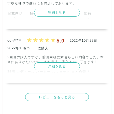
丁寧な梱包で商品にも満足しております。      
詳細を見る
記載内容
梱包
商品満足
交渉
出荷
5
5
5
5
5
取引満足
5
5.0
oon*****
2022年10月28日
2022年10月26日
に購入
2回目の購入ですが、前回同様に素晴らしい内容でした。本
当にありがたいです。また是非、購入させて頂きます!

詳細を見る
35着 レディース パーカー スウェット まとめ売り 

→全てきれいな状態でした!しかもデザインも可愛く、予想
以上の内容で大満足です。

40着 秋冬 レディース 人気ブランド ミックス 新品タグ付き 
未使用品 まとめ売り 

レビューをもっと見る
→1点だけシミがありましたが、それ以外は綺麗な状態でし
た。デザインもかなり受けが良いものばかりだと思います。
購入して良かったです。      