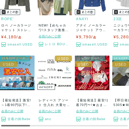
ROPE'
ANAYI
23区
ロペ ノーカラージ
NEW!【めちゃカ
アナイ ノーカラー
ニジュウ
ャケット ストレッ
ワ!スタッフ激推し!
ジャケット アウタ
ーカラー
チ ブランド ...
春夏・Lad...
ー リネン混 ...
ト アウター
¥4,180/
会員のみに公開
¥9,790/
¥5,280
点
点
レトロ BOUTIQUE
smasell.USED
smasell.USED
smas
10％OFFクーポン
10％OFFクーポン
10％OF
44
%
OFF
【最短発送】激安!
レディース アソー
【最短発送】最安!1
【即日発送
～1着90円以下!古
ト 仕入れ 大量セッ
着70円〜!★おまか
5305★M
着おまかせピ...
ト 卸売り ...
せピック!...
ズ・マタニ
会員のみに公開
会員のみに公開
会員のみに公開
会員のみ
古着の卸Babe
anz
古着の卸Babe
古着の