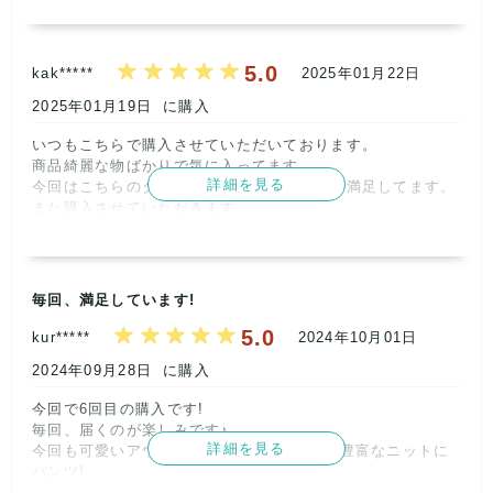
取引満足
5
5.0
kak*****
2025年01月22日
2025年01月19日
に購入
いつもこちらで購入させていただいております。

商品綺麗な物ばかりで気に入ってます。

詳細を見る
今回はこちらのタグ付きを購入して、とても満足してます。

また購入させていただきます。

ありがとうございました。      
記載内容
梱包
商品満足
交渉
出荷
5
5
5
5
5
毎回、満足しています!
取引満足
5.0
kur*****
2024年10月01日
5
2024年09月28日
に購入
今回で6回目の購入です!

毎回、届くのが楽しみです♪

詳細を見る
今回も可愛いアウター3点にバリエーション豊富なニットに
パンツ!

大満足でした!
