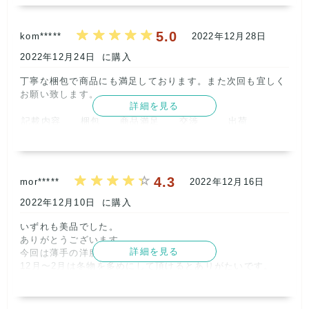
4
5.0
kom*****
2022年12月28日
2022年12月24日
に購入
丁寧な梱包で商品にも満足しております。また次回も宜しく
お願い致します。      
詳細を見る
記載内容
梱包
商品満足
交渉
出荷
5
5
5
5
5
取引満足
5
4.3
mor*****
2022年12月16日
2022年12月10日
に購入
いずれも美品でした。

ありがとうございます。

詳細を見る
今回は薄手の洋服が7割近くでした。

12月〜2月は冬物を多めにして頂けるとありがたいです。

今後とも宜しくお願い致します。      
記載内容
梱包
商品満足
交渉
出荷