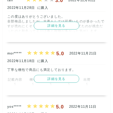
3.0
tan*****
2022年12月01日
取引満足
5
2022年11月28日
に購入
この度はありがとうございました。

全部検品しましたが、古着としては可愛いものが多かったで
詳細を見る
すが売れにくそうな同じスカートが3点入ってたのが残念だ
ったのと秋冬ってよりは春と秋物が多かった気がします。      
記載内容
梱包
商品満足
交渉
出荷
3
3
3
4
5
5.0
mor*****
2022年11月21日
取引満足
2
2022年11月18日
に購入
丁寧な梱包で商品にも満足しております。      
詳細を見る
記載内容
梱包
商品満足
交渉
出荷
5
5
5
5
5
取引満足
5
5.0
yos*****
2022年11月11日