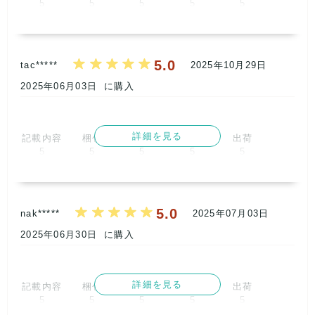
ambient(デュラスアンビエント)DURAS(デュラス)EGOIST(エ
5
5
5
5
5
ゴイスト)Laguna Moon(ラグナムーン)Lily Brown(リリーブラ
ウン)LIP SERVICE(リップサービス)mercury LUX(マーキュリ
取引満足
ーリュクス) MERCURYDUO(マーキュリーデュ
5
オ)REDYAZEL(レディアゼル)RESEXXY (リゼクシー)
5.0
tac*****
2025年10月29日
rienda(リエンダ)RODEOCROWNS(ロデオクラウンズ)ROYAL
PARTY(ロイヤルパーティ)SPIRALGIRL(スパイラルガー
2025年06月03日
に購入
ル)OPAQUE.CLIP(オペークドットクリップ)index(インデック
ス)/
RMAF Remind me and forever(
リマインドミーアンドフォー
詳細を見る
記載内容
梱包
商品満足
交渉
出荷
エバー
)
5
5
5
5
5
などなど....
取引満足
5
※出品商品一覧にも掲載のないめずらしいブランドも一部はい
5.0
ることがあります。
nak*****
2025年07月03日
2025年06月30日
に購入
詳細を見る
記載内容
梱包
商品満足
交渉
出荷
5
5
5
5
5