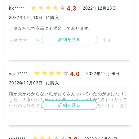
4
5
4
5
5
4.3
ito*****
2022年12月13日
取引満足
2022年12月10日
に購入
5
丁寧な梱包で商品にも満足しております。      
詳細を見る
記載内容
梱包
商品満足
交渉
出荷
4
5
4
5
5
取引満足
5
4.0
yam*****
2022年12月06日
2022年12月03日
に購入
猫か犬かわからない毛がたくさんついていたのがきになりま
した。大きいシミがついたデニムとニットが1点ずつ入って
詳細を見る
いたのは残念ですが、値段通りの商品かなと思います。あり
がとうございました。      
記載内容
梱包
商品満足
交渉
出荷
5
4
3
5
5