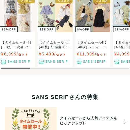
完璧なお品を求める方や、神経質な方はご購入をお控えくだ
さい。古着にご理解のある方のみご購入をお願い申し上げま
す。
31
%
OFF
32
%
OFF
8
%
OFF
38
%
OFF
【タイムセール!!】
【タイムセール!!】
【タイムセール!!】
【タイム
アイテムやサイズや季節感の指定はご遠慮ください。当方の
[30枚] 二次会 パー
[40枚] 好感度UP!
[40枚] レディース
[40着] 
ティ...
オ...
無印...
ンピ...
¥8,999/
¥5,499/
¥11,999/
¥4,999
セット
セット
セット
商品は基本的に色々なサイズやオールシーズンのアイテムが
SANS SERIF
SANS SERIF
SANS SERIF
SANS
混合しているまとめ売りです。内容や季節感に偏りがでるこ
ともありますので予めご了承ください。
SANS SERIFさんの特集
【ペーパーレス化のお知らせ】
この度、当店ではエコ活動推進のため地球にやさしいペーパ
タイムセールから人気アイテムを
ーレスをおこなっております。環境に配慮し必要のない紙に
ピックアップ!!