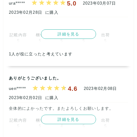
5.0
ura*****
2023年03月07日
5
2023年02月28日
に購入
詳細を見る
記載内容
梱包
商品満足
交渉
出荷
5
5
5
5
5
取引満足
1
人が役に立ったと考えています
5
ありがとうございました。
4.6
uen*****
2023年02月08日
2023年02月02日
に購入
全体的によかったです。またよろしくお願いします。      
詳細を見る
記載内容
梱包
商品満足
交渉
出荷
5
5
4
5
5
取引満足