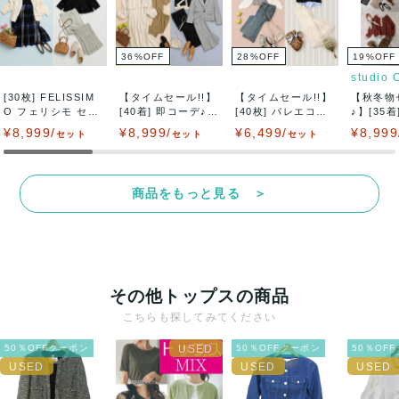
クレジットカード、メルペイ、銀行振込、PayPay、コンビ
ニ払い
36
%
OFF
28
%
OFF
19
%
OFF
出荷
studio 
[30枚] FELISSIM
【タイムセール!!】
【タイムセール!!】
【秋冬物
送料：
1点あたり¥1,500
(見込み)
送料表を確認する
O フェリシモ セッ
[40着] 即コーデ♪
[40枚] バレエコア
♪】[35
出荷目安：1週間程度
ト...
セット...
トレ...
ス 秋・冬.
¥8,999/
¥8,999/
¥6,499/
¥8,999
石川県から出荷
セット
セット
セット
商品をもっと見る ＞
その他トップスの商品
こちらも探してみてください
50％OFFクーポン
50％OFFクーポン
50％OF