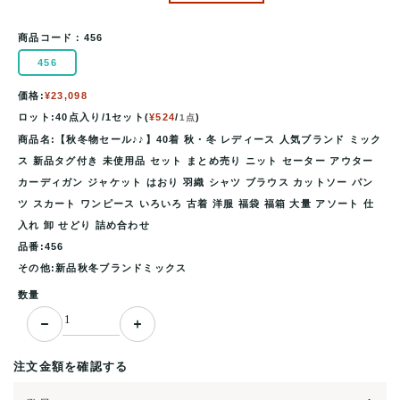
商品コード：
456
456
価格:
¥23,098
ロット:40点入り/1セット(
¥524
/
)
1点
商品名:【秋冬物セール♪♪】40着 秋・冬 レディース 人気ブランド ミック
ス 新品タグ付き 未使用品 セット まとめ売り ニット セーター アウター
カーディガン ジャケット はおり 羽織 シャツ ブラウス カットソー パン
ツ スカート ワンピース いろいろ 古着 洋服 福袋 福箱 大量 アソート 仕
入れ 卸 せどり 詰め合わせ
品番:456
その他:新品秋冬ブランドミックス
数量
注文金額を確認する