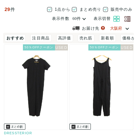
29
件
1点から
まとめ売り
販売中のみ
表示件数
表示切替
お届け先
おすすめ
注目商品
高評価
売れ筋
新着順
価格が
50％OFFクーポン
50％OFFクーポン
DRESSTERIOR