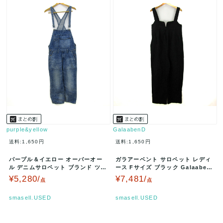
purple&yellow
GalaabenD
送料:1,650円
送料:1,650円
パープル＆イエロー オーバーオー
ガラアーベント サロペット レディ
ル デニムサロペット ブランド ツナ
ース Fサイズ ブラック Galaaben
ギ メンズ Sサイズ インディゴ…
D 【中古】
¥5,280/
¥7,481/
点
点
smasell.USED
smasell.USED