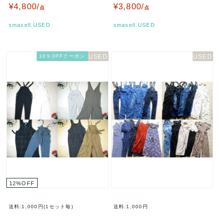
ック ボトムス レディース …
ッズ 男の子用 120サイズ…
¥4,800/
¥3,800/
点
点
smasell.USED
smasell.USED
10％OFFクーポン
12
%
OFF
送料:1,000円(1セット毎)
送料:1,000円