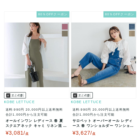
80％OFFクーポン
80％OFFクーポン
KOBE LETTUCE
KOBE LETTUCE
送料:990円
20,000円以上送料無料
送料:990円
20,000円以上送料無料
合計1,000円から注文可能
合計1,000円から注文可能
オールインワン レディース 春 夏
サロペット オーバーオール レディ
スクエアネック キャミ リネン混 リ
ース 春 ワンショルダー ワンショル
ネンブレンド E3034
デニム ツイル カジュアル …
¥3,081/
¥3,627/
点
点