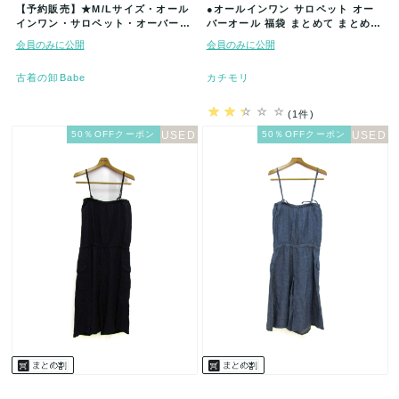
【予約販売】★M/Lサイズ・オール
●オールインワン サロペット オー
インワン・サロペット・オーバーオ
バーオール 福袋 まとめて まとめ売
ール色々★古着アイテム★30着セ
り 30点 セット 大量 洋服…
会員のみに公開
会員のみに公開
ッ…
古着の卸Babe
カチモリ
(1件)
50％OFFクーポン
50％OFFクーポン