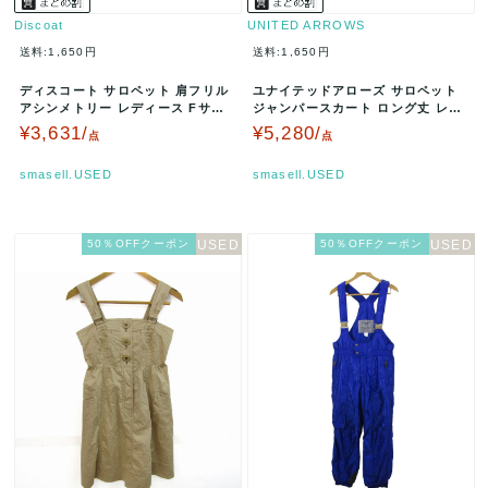
Discoat
UNITED ARROWS
送料:1,650円
送料:1,650円
ディスコート サロペット 肩フリル
ユナイテッドアローズ サロペット
アシンメトリー レディース Fサイ
ジャンパースカート ロング丈 レデ
ズ ベージュ Discoat …
ィース ﾌﾘｰサイズ ベージュ …
¥3,631/
¥5,280/
点
点
smasell.USED
smasell.USED
50％OFFクーポン
50％OFFクーポン