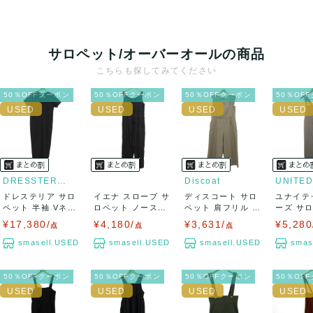
サロペット/オーバーオールの商品
こちらも探してみてください
50％OFFクーポン
50％OFFクーポン
50％OFFクーポン
50％OF
DRESSTERIOR
Discoat
ドレステリア サロ
イエナ スローブ サ
ディスコート サロ
ユナイテ
ペット 半袖 Vネッ
ロペット ノースリ
ペット 肩フリル ア
ーズ サ
ク ウール混...
ーブ ストレ...
シンメトリー...
ャンパース
¥17,380/
¥4,180/
¥3,631/
¥5,280
点
点
点
smasell.USED
smasell.USED
smasell.USED
smas
50％OFFクーポン
50％OFFクーポン
50％OFFクーポン
50％OF