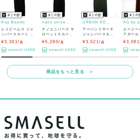
Ray Beams
nano universe
URBAN RESEARCH
レイビームス ジャ
ナノユニバース サ
アーバンリサーチ
エージー
ンパースカート サ
ロペットスカート
ジャンパースカー
アガール
ロペットスカー...
ジャンパースカ...
ト サロペットス...
ト ワイド
¥3,301/
¥5,280/
¥3,521/
¥3,081
点
点
点
smasell.USED
smasell.USED
smasell.USED
smas
商品をもっと見る ＞