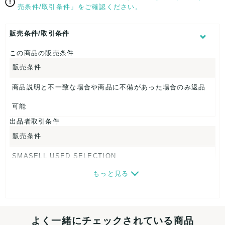
売条件/取引条件」をご確認ください。
表記サイズ：36
総丈：約128cm
着丈：約70cm
販売条件/取引条件
身幅：約38cm
股下：約62cm
この商品の販売条件
販売条件
【 素材・成分 】
素材タグを撮影しておりますので、ご確認下さいませ。
商品説明と不一致な場合や商品に不備があった場合のみ返品
【 商品札 】
可能
出品者取引条件
なし
販売条件
SMASELL USED SELECTION
もっと見る
画像ダウンロードなので、転売にも最適♪
発送はクロネコヤマト(ネコポス)・佐川急便・ゆうパックのい
ずれかの方法になります。発送方法はお選び頂けません。
よく一緒にチェックされている商品