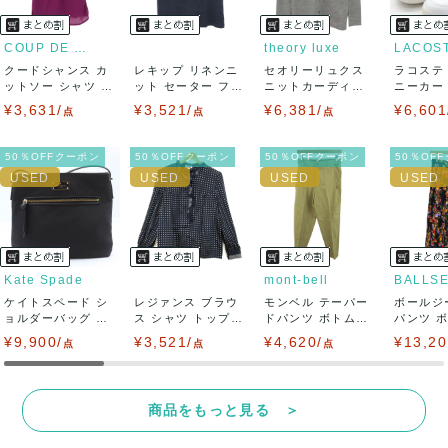
て対応致しますので、ご連絡お願い致します。
COUP DE CHANCE
theory luxe
LACOS
クードシャンス カ
レキップ リネンニ
セオリーリュクス
ラコステ
決済方法
ットソー シャツ 半
ット セーター フレ
ニットカーディガ
ニーカー T
袖 シフォン...
ンチスリーブ...
ン トップス 長...
LC ...
¥3,631/
¥3,521/
¥6,381/
¥6,601
点
点
点
クレジットカード、メルペイ、銀行振込、PayPay、コンビ
ニ払い
50％OFFクーポン
50％OFFクーポン
50％OFFクーポン
50％OF
出荷
送料：
¥1,650
(見込み)
送料表を確認する
出荷目安：5営業日以内
出荷予定日：なるべく最短で発送致します。
Kate Spade
mont-bell
BALLS
兵庫県から出荷
ケイトスペード シ
レジァンス ブラウ
モンベル テーパー
ボールジ
ョルダーバッグ ナ
ス シャツ トップス
ドパンツ ボトムス
パンツ 
イロン クロス...
フリル 長...
レディース ...
柄 トゥモロ
¥9,900/
¥3,521/
¥4,620/
¥13,20
点
点
点
商品をもっと見る ＞