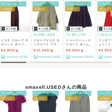
ネコポスの場合は日時指定ができませんので、ご了承下さい
50％OFFクーポン
50％OFFクーポン
50％OFFクーポン
50％OF
ませ。
USED品に関しましては、見る方によって状態の価値観が異な
りますので、トラブルを避けるため、神経質な方や完璧な商
SLOBE IENA
TO BE CHIC
イエナ スローブ サ
スローブイエナ モ
トゥービーシック
リンガフ
品を求められる方は御購入をお控えください。
ロペット オーバー
ッズコート アウタ
スカート ボトムス
ュニック
オール スカ...
ー ジャケット...
ギャザーフレ...
ップス 半袖
¥4,800/
¥10,460/
¥8,690/
¥9,800
また商品には細心の注意をはらっておりますが、何かござい
点
点
点
smasell.USED
smasell.USED
smasell.USED
smas
ましたら、レビュー記載前に必ずコメント欄よりご連絡お願
い致します。対応できることがあれば、誠意をもって対応致
します。
smasell.USEDさんの商品
また並行輸入品もございますので、真贋方法などお答えでき
50％OFFクーポン
50％OFFクーポン
50％OFFクーポン
50％OF
ない場合もございます。
万が一、購入後に偽造品等が発覚しましたら、返品・返金に