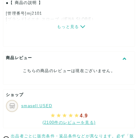
【 商品の説明 】
[管理番号]mj2101
[ブランド]イエナ スローブ（IENA SLOBE）
[対象]レディース
もっと見る
[カラー]ブラウン
[特徴]大人カジュアル
[素材]素材タグを撮影しておりますので、ご確認下さいませ。
[サイズ]
表記サイズ：36
商品レビュー
総丈：約128cm
着丈：約70cm
こちらの商品のレビューは現在ございません。
身幅：約38cm
股下：約62cm
[付属品]なし
[状態・コンディション]
ショップ
目立った傷や汚れなし
smasell.USED
こちらはUSED品になりますが、
特記する程のダメージはなく、状態良好なお品になります。
4.9
ダメージがある場合はできる限り、撮影しておりますので、
(2100件のレビューを見る)
ご確認下さいませ。
【 サイズ・容量 】
出品者ごとに販売条件・返品条件などが異なります。必ず「販