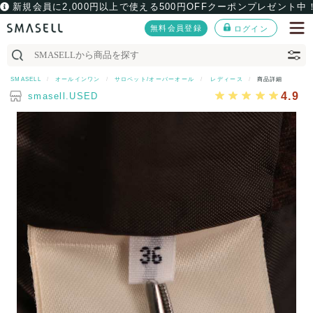
新規会員に2,000円以上で使える500円OFFクーポンプレゼント中
無料会員登録
ログイン
SMASELL
オールインワン
サロペット/オーバーオール
レディース
商品詳細
4.9
smasell.USED