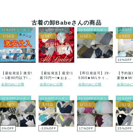
古着の卸Babeさんの商品
10％OFFクーポン
10％OFFクーポン
10％OFFクーポン
10％OF
10
%
OFF
【最短発送】激安!
【最短発送】最安!1
【即日発送可】29-
【予約販
～1着90円以下!古
着70円〜!★おまか
5305★M/Lサイ
夏物★M
着おまかせピ...
せピック!...
ズ・マタニ...
ミセス系★
会員のみに公開
会員のみに公開
会員のみに公開
会員のみ
10％OFFクーポン
10％OFFクーポン
10％OFFクーポン
10％OF
0
%
OFF
-33
%
OFF
17
%
OFF
25
%
OFF