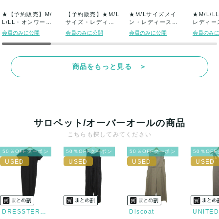
★【予約販売】M/
【予約販売】★M/L
★M/Lサイズメイ
★M/L/
L/LL・オンワード
サイズ・レディー
ン・レディース・
レディー
製ブランドの...
ス・ユニクロ/...
パジャマ色々★
ミセス・高
会員のみに公開
会員のみに公開
会員のみに公開
会員のみ
古...
商品をもっと見る ＞
サロペット/オーバーオールの商品
こちらも探してみてください
50％OFFクーポン
50％OFFクーポン
50％OFFクーポン
50％OF
DRESSTERIOR
Discoat