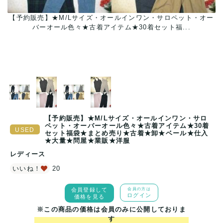
【予約販売】★M/Lサイズ・オールインワン・サロペット・オー
バーオール色々★古着アイテム★30着セット福...
ッ
【予約販売】★M/Lサイズ・オールインワン・サロ
ペット・オーバーオール色々★古着アイテム★30着
セット福袋★まとめ売り★古着★卸★ベール★仕入
★大量★問屋★業販★洋服
レディース
いいね！
20
会員登録して
会員の方は
ログイン
価格を見る
※この商品の価格は会員のみに公開しておりま
す