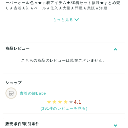
ーバーオール色々★古着アイテム★30着セット福袋★まとめ売
り★古着★卸★ベール★仕入★大量★問屋★業販★洋服
もっと見る
【商品説明】
画像は過去に出品いたしました、画像を使用しております。イ
メージ画像になります。今回の内容の商品ではございません。
同じ条件での検品及びピックアップをしております。国内の古
着より選別しております。
商品レビュー
その他のサイズ又はサイズの表記が無い商品も若干数はいって
いる場合がございます。
こちらの商品のレビューは現在ございません。
全国の業者様や個人転売される方にご好評いただいておりま
す。ネットやショップ・フリマ等で転売されても構いません。
【納品までの日数】
予約販売の表記がある商品はご入金確認次第、生産を開始いた
ショップ
します。
出荷までに最短3日～最大30日程度の日数がかかる場合がござ
古着の卸Babe
います。
お急ぎの方は、ご購入手続き前に商品ページ画像下の【この商
4.1
品について問い合わせる】よりお問い合わせ下さい。
(391件のレビューを見る)
在庫状況を確認後、おおよその出荷日数の目安をお知らせいた
します。
但し、出荷日数の保証をするものではございません。
販売条件/取引条件
【発送方法】