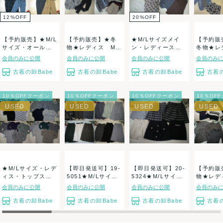
12
%
OFF
20
%
OFF
【予約販売】★M/L
【予約販売】★冬
★M/Lサイズメイ
【予約販
サイズ・オールイ
物★レディス Mサ
ン・レディース・
冬物★
ンワン・サロペ...
イズ アネキャン...
パジャマ色々★
会員のみに公開
会員のみに公開
会員のみに公開
会員のみ
古...
古着の卸Babe
古着の卸Babe
古着の卸Babe
古着の
10％OFFクーポン
10％OFFクーポン
10％OFFクーポン
10％OF
★M/Lサイズ・レデ
【即日発送可】19-
【即日発送可】20-
【予約販
ィス・トップス・
5051★M/Lサイ
5324★M/Lサイ
物★レデ
カットソー・プ...
ズ・レディ...
ズ・レディ...
サイズ ニ
会員のみに公開
会員のみに公開
会員のみに公開
会員のみ
古着の卸Babe
古着の卸Babe
古着の卸Babe
古着の