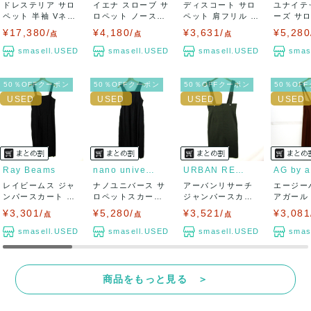
ドレステリア サロ
イエナ スローブ サ
ディスコート サロ
ユナイテ
ペット 半袖 Vネッ
ロペット ノースリ
ペット 肩フリル ア
ーズ サ
ク ウール混...
ーブ ストレ...
シンメトリー...
ャンパース
¥17,380/
¥4,180/
¥3,631/
¥5,280
点
点
点
smasell.USED
smasell.USED
smasell.USED
smas
50％OFFクーポン
50％OFFクーポン
50％OFFクーポン
50％OF
Ray Beams
nano universe
URBAN RESEARCH
レイビームス ジャ
ナノユニバース サ
アーバンリサーチ
エージー
ンパースカート サ
ロペットスカート
ジャンパースカー
アガール
ロペットスカー...
ジャンパースカ...
ト サロペットス...
ト ワイド
¥3,301/
¥5,280/
¥3,521/
¥3,081
点
点
点
smasell.USED
smasell.USED
smasell.USED
smas
商品をもっと見る ＞