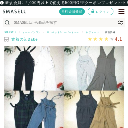
新規会員に2,000円以上で使える500円OFFクーポンプレゼント中
無料会員登録
ログイン
SMASELL
オールインワン
サロペット/オーバーオール
レディース
商品詳細
4.1
古着の卸Babe