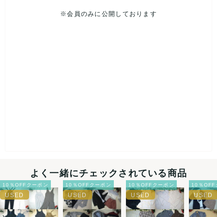
佐川急便 又はヤマト運輸になります。【ご指定はできませ
※会員のみに公開しております
ん。】
※上記以外での配送は対応しておりませんのでご了承下さい。
【その他注意事項等】
▼下記記載事項をご理解いただけない方の御入札はご遠慮下さ
い。▼
●梱包の際、お洋服はおおまかに畳んでおります。
●強化袋に入れて・ストレッチフィルムで補強しています。
●検品には、最大限注意をしておりますが、見落としにより汚れ
がある場合や、ダメージ・サイズ・性別違いのお品が入ってい
る場合がございますが、ご了承下さい。
●他商品との同一梱包は対応しておりません。
●出品後、即梱包いたしますので中身のご質問にはお答え出来ま
せん。
●こちら側の不手際等ございました場合のみ返品対応いたします
ので、ご相談下さい。
最後まで、誠実に対応させていただく所存でございます。
よく一緒にチェックされている商品
10％OFFクーポン
10％OFFクーポン
10％OFFクーポン
10％OF