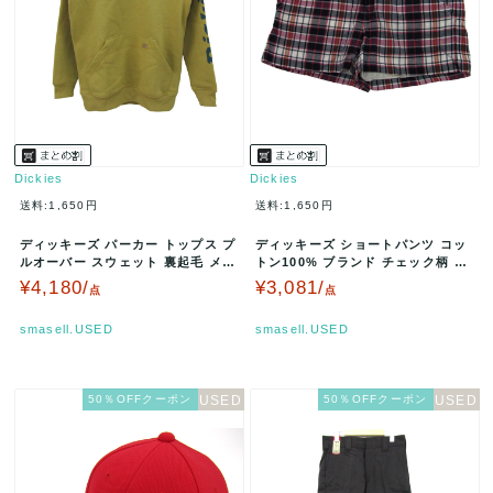
Dickies
Dickies
送料:1,650円
送料:1,650円
ディッキーズ パーカー トップス プ
ディッキーズ ショートパンツ コッ
ルオーバー スウェット 裏起毛 メン
トン100% ブランド チェック柄 ボ
ズ XSサイズ カラシ×緑 …
トムス レディース Mサイズ…
¥4,180/
¥3,081/
点
点
smasell.USED
smasell.USED
50％OFFクーポン
50％OFFクーポン