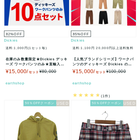
82
%
OFF
85
%
OFF
Dickies
Dickies
送料:1,000円(1セット毎)
送料:1,100円
20,000円以上送料無料
在庫のみ数量限定★Dickies デッキ
【人気ブランドシリーズ】ワークパ
ーズ ワークパンツのみ★直輸入ア
ンツのディッキーズ Dickies のみ
メリカ古着 10点セット★卸…
大量10点セット★★アメリ…
¥15,000/
¥15,000/
¥80,000
¥100,000
セット
セット
earthshop
earthshop
(1件)
50％OFFクーポン
50％OFFクーポン