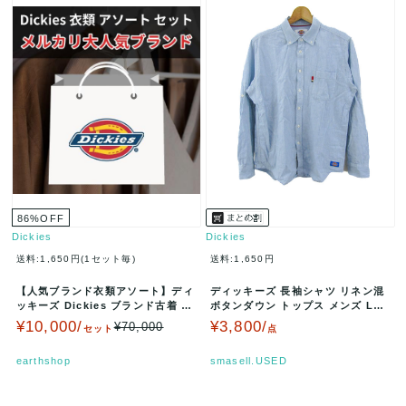
86
%
OFF
Dickies
Dickies
送料:1,650円(1セット毎)
送料:1,650円
【人気ブランド衣類アソート】ディ
ディッキーズ 長袖シャツ リネン混
ッキーズ Dickies ブランド古着 10
ボタンダウン トップス メンズ Lサ
点セット★検品済・OP…
イズ ブルー Dickies…
¥10,000/
¥3,800/
¥70,000
セット
点
earthshop
smasell.USED