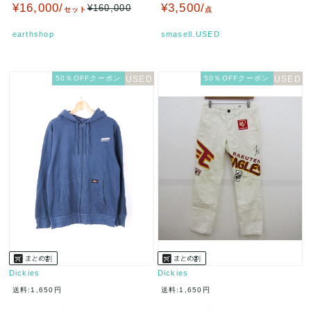
ド福袋!在庫限り、迷った…
ィース Lサイズ カーキ系…
¥16,000/
¥3,500/
¥160,000
セット
点
earthshop
smasell.USED
50％OFFクーポン
50％OFFクーポン
Dickies
Dickies
送料:1,650円
送料:1,650円