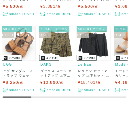
デイパック ...
ダー柄 コッ...
カバン ブ...
プス 花柄
¥5,500/
¥3,851/
¥5,500/
¥3,08
点
点
点
smasell.USED
smasell.USED
smasell.USED
sma
50％OFFクーポン
50％OFFクーポン
50％OFFクーポン
50％O
UGG
DAKS
Leilian
アグ サンダル Tス
ダックス スーツ セ
レリアン セットア
モード
トラップ ウェッジ
ットアップ 上下セ
ップ 上下セット ノ
カリーノ
サンダル ウ...
ット ジャケ...
ーカラージャ...
ウェッジ
¥8,250/
¥10,890/
¥15,401/
¥4,18
点
点
点
smasell.USED
smasell.USED
smasell.USED
sma