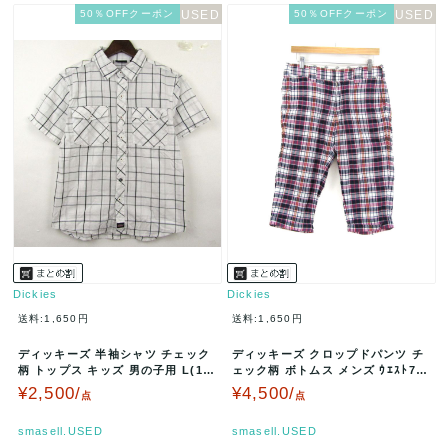
50％OFFクーポン
50％OFFクーポン
Dickies
Dickies
送料:1,650円
送料:1,650円
ディッキーズ 半袖シャツ チェック
ディッキーズ クロップドパンツ チ
柄 トップス キッズ 男の子用 L(10-
ェック柄 ボトムス メンズ ｳｴｽﾄ76
12)サイズ ホワイト系…
(30)サイズ ネイビー系…
¥2,500/
¥4,500/
点
点
smasell.USED
smasell.USED