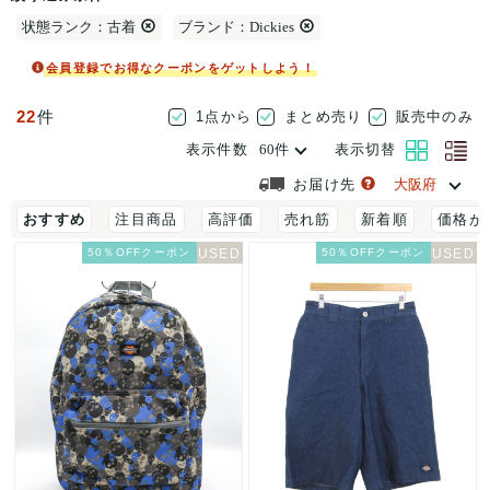
状態ランク：古着
ブランド：Dickies
会員登録でお得なクーポンをゲットしよう！
22
件
1点から
まとめ売り
販売中のみ
表示件数
表示切替
お届け先
おすすめ
注目商品
高評価
売れ筋
新着順
価格が
50％OFFクーポン
50％OFFクーポン