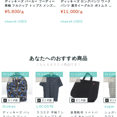
ディッキーズ パーカー フーディー
ディッキーズ ロングパンツ ワーク
長袖 フルジップ トップス メンズ
パンツ 楽天イーグルス ボトムス 白
Mサイズ ブルー Dicki…
赤 メンズ 28サイズ ホワ…
¥5,800/
¥11,000/
点
点
smasell.USED
smasell.USED
あなたへのおすすめ商品
こちらもオススメ商品です！
50％OFFクーポン
50％OFFクーポン
50％OFFクーポン
50％O
Dickies
LACOSTE
sugar 
ディッキーズ バッ
ラコステ 半袖Ｔシ
倉敷帆布 トートバ
シュガー
クパック リュック
ャツ トップス ボー
ッグ キャンバス 鞄
ラウス 