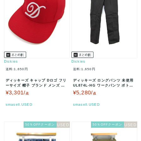
Dickies
Dickies
送料:1,650円
送料:1,650円
ディッキーズ キャップ Dロゴ フリ
ディッキーズ ロングパンツ 未使用
ーサイズ 帽子 ブランド メンズ レ
UL874L-HG ワークパンツ ボトム
ッド Dickies 【中古…
ス レディース 30-4…
¥3,301/
¥5,280/
点
点
smasell.USED
smasell.USED
50％OFFクーポン
50％OFFクーポン