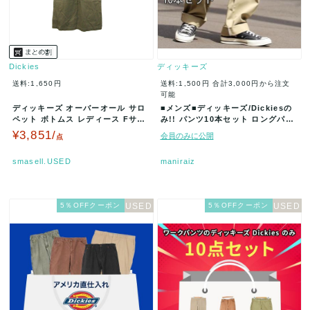
Dickies
ディッキーズ
送料:1,650円
送料:1,500円
合計3,000円から注文
可能
ディッキーズ オーバーオール サロ
■メンズ■ディッキーズ/Dickiesの
ペット ボトムス レディース Fサイ
み!! パンツ10本セット ロングパン
ズ ベージュ Dickies …
ツ ハーフパンツ混合 …
¥3,851/
会員のみに公開
点
smasell.USED
maniraiz
5％OFFクーポン
5％OFFクーポン