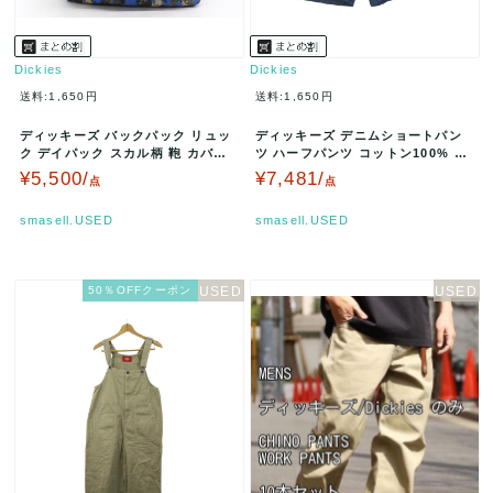
Dickies
Dickies
送料:1,650円
送料:1,650円
ディッキーズ バックパック リュッ
ディッキーズ デニムショートパン
ク デイパック スカル柄 鞄 カバン
ツ ハーフパンツ コットン100% ブ
ブランド メンズ マルチカラ…
ランド ボトムス メンズ 32…
¥5,500/
¥7,481/
点
点
smasell.USED
smasell.USED
50％OFFクーポン