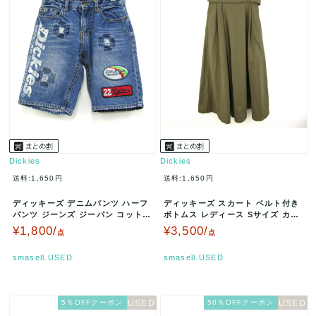
Dickies
Dickies
送料:1,650円
送料:1,650円
ディッキーズ デニムパンツ ハーフ
ディッキーズ スカート ベルト付き
パンツ ジーンズ ジーパン コットン
ボトムス レディース Sサイズ カー
ボトムス キッズ 男の子用 …
キ Dickies 【中古】
¥1,800/
¥3,500/
点
点
smasell.USED
smasell.USED
5％OFFクーポン
50％OFFクーポン