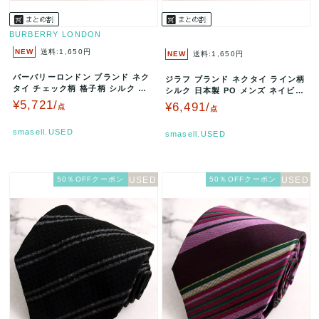
BURBERRY LONDON
NEW
送料:1,650円
NEW
送料:1,650円
バーバリーロンドン ブランド ネク
ジラフ ブランド ネクタイ ライン柄
タイ チェック柄 格子柄 シルク イ
シルク 日本製 PO メンズ ネイビー
タリア製 PO メンズ ブラウ…
giraffe 世界一…
¥5,721/
¥6,491/
点
点
smasell.USED
smasell.USED
50％OFFクーポン
50％OFFクーポン