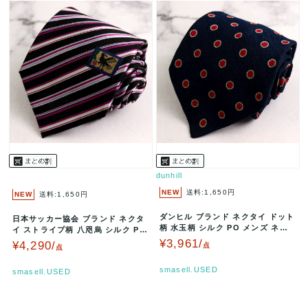
dunhill
NEW
送料:1,650円
NEW
送料:1,650円
ダンヒル ブランド ネクタイ ドット
日本サッカー協会 ブランド ネクタ
柄 水玉柄 シルク PO メンズ ネイ
イ ストライプ柄 八咫烏 シルク PO
ビー dunhill 【中…
メンズ パープル Japa…
¥3,961/
¥4,290/
点
点
smasell.USED
smasell.USED