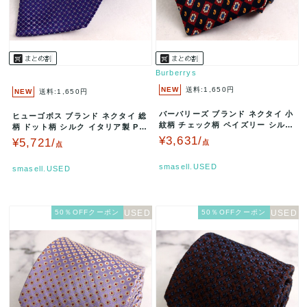
Burberrys
NEW
送料:1,650円
NEW
送料:1,650円
バーバリーズ ブランド ネクタイ 小
ヒューゴボス ブランド ネクタイ 総
紋柄 チェック柄 ペイズリー シルク
柄 ドット柄 シルク イタリア製 PO
イギリス制 PO メンズ …
メンズ ブルー HUGO…
¥3,631/
¥5,721/
点
点
smasell.USED
smasell.USED
50％OFFクーポン
50％OFFクーポン