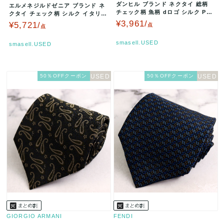
ダンヒル ブランド ネクタイ 総柄
エルメネジルドゼニア ブランド ネ
チェック柄 魚柄 dロゴ シルク PO
クタイ チェック柄 シルク イタリア
メンズ ブラウン dun…
製 PO メンズ ネイビー E…
¥3,961/
¥5,721/
点
点
smasell.USED
smasell.USED
50％OFFクーポン
50％OFFクーポン
GIORGIO ARMANI
FENDI