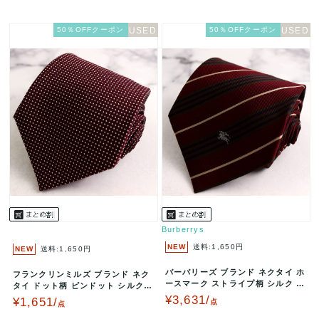
50％OFFクーポン
50％OFFクーポン
Burberrys
NEW
送料:1,650円
NEW
送料:1,650円
バーバリーズ ブランド ネクタイ ホ
フランクリンミルズ ブランド ネク
ースマーク ストライプ柄 シルク P
タイ ドット柄 ピンドット シルク
O メンズ レッド Burb…
日本製 PO メンズ ブラウン…
¥3,631/
¥1,651/
点
点