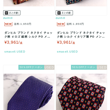
dunhill
dunhill
NEW
送料:1,650円
NEW
送料:1,650円
ダンヒル ブランド ネクタイ チェッ
ダンヒル ブランド ネクタイ チェッ
ク柄 ｄロゴ 総柄 シルク PO メン
ク柄 シルク イタリア製 PO メンズ
ズ ブラウン dunhil…
ネイビー dunhill…
¥3,961/
¥3,961/
点
点
smasell.USED
smasell.USED
50％OFFクーポン
50％OFFクーポン