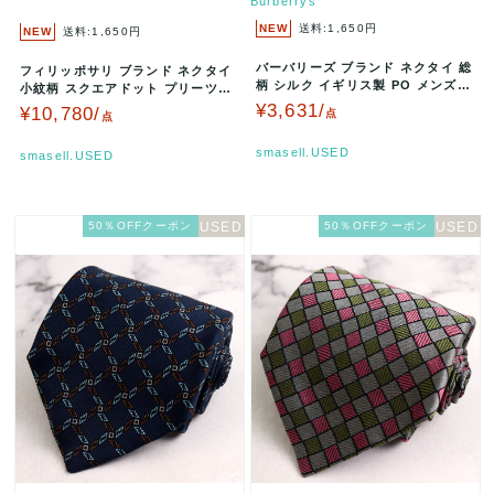
Burberrys
NEW
送料:1,650円
NEW
送料:1,650円
バーバリーズ ブランド ネクタイ 総
フィリッポサリ ブランド ネクタイ
柄 シルク イギリス製 PO メンズ
小紋柄 スクエアドット プリーツ加
オレンジ Burberry…
工 シルク PO メンズ …
¥3,631/
¥10,780/
点
点
smasell.USED
smasell.USED
50％OFFクーポン
50％OFFクーポン