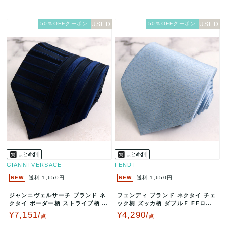
50％OFFクーポン
50％OFFクーポン
GIANNI VERSACE
FENDI
NEW
送料:1,650円
NEW
送料:1,650円
ジャンニヴェルサーチ ブランド ネ
フェンディ ブランド ネクタイ チェ
クタイ ボーダー柄 ストライプ柄 メ
ック柄 ズッカ柄 ダブルＦ FFロゴ
デューサ PO メンズ ネイ…
シルク イタリア製 PO …
¥7,151/
¥4,290/
点
点