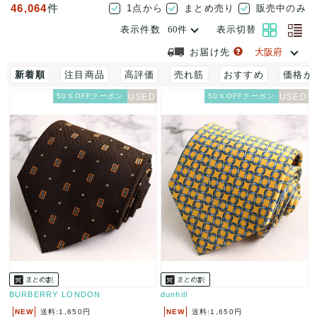
46,064
件
1点から
まとめ売り
販売中のみ
表示件数
表示切替
お届け先
新着順
注目商品
高評価
売れ筋
おすすめ
価格が
50％OFFクーポン
50％OFFクーポン
BURBERRY LONDON
dunhill
NEW
送料:1,650円
NEW
送料:1,650円