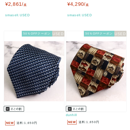
ブラック fiorio …
PO メンズ ブラウン KA…
¥2,861/
¥4,290/
点
点
smasell.USED
smasell.USED
50％OFFクーポン
50％OFFクーポン
dunhill
NEW
送料:1,650円
NEW
送料:1,650円