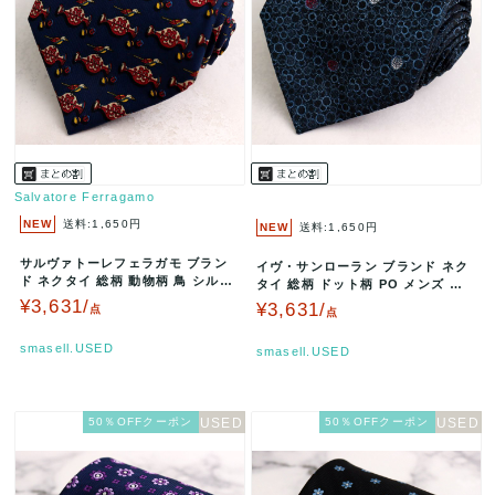
Salvatore Ferragamo
NEW
送料:1,650円
NEW
送料:1,650円
サルヴァトーレフェラガモ ブラン
イヴ・サンローラン ブランド ネク
ド ネクタイ 総柄 動物柄 鳥 シルク
タイ 総柄 ドット柄 PO メンズ ネ
イタリア製 PO メンズ ネ…
イビー Yves Sain…
¥3,631/
¥3,631/
点
点
smasell.USED
smasell.USED
50％OFFクーポン
50％OFFクーポン