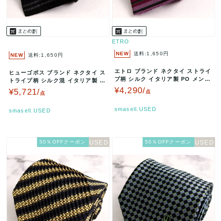
ETRO
NEW
送料:1,650円
NEW
送料:1,650円
エトロ ブランド ネクタイ ストライ
ヒューゴボス ブランド ネクタイ ス
プ柄 シルク イタリア製 PO メンズ
トライプ柄 シルク混 イタリア製 P
パープル ETRO 【中…
O メンズ ブラック HUG…
¥4,290/
¥5,721/
点
点
smasell.USED
smasell.USED
50％OFFクーポン
50％OFFクーポン