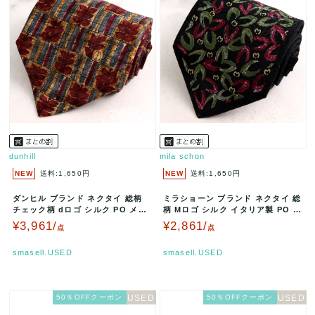
dunhill
mila schon
NEW
送料:1,650円
NEW
送料:1,650円
ダンヒル ブランド ネクタイ 総柄
ミラショーン ブランド ネクタイ 総
チェック柄 dロゴ シルク PO メン
柄 Mロゴ シルク イタリア製 PO メ
ズ ブラウン dunhil…
ンズ ブラック mila…
¥3,961/
¥2,861/
点
点
smasell.USED
smasell.USED
50％OFFクーポン
50％OFFクーポン