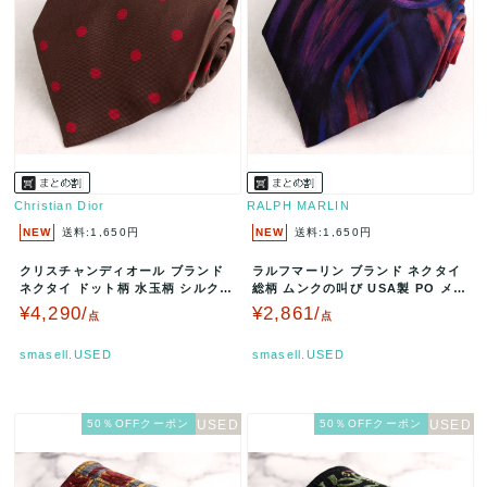
Christian Dior
RALPH MARLIN
NEW
送料:1,650円
NEW
送料:1,650円
クリスチャンディオール ブランド
ラルフマーリン ブランド ネクタイ
ネクタイ ドット柄 水玉柄 シルク P
総柄 ムンクの叫び USA製 PO メン
O メンズ ブラウン Chr…
ズ パープル RALPH…
¥4,290/
¥2,861/
点
点
smasell.USED
smasell.USED
50％OFFクーポン
50％OFFクーポン