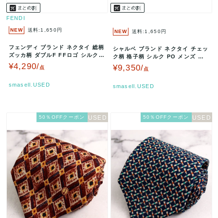
FENDI
NEW
送料:1,650円
NEW
送料:1,650円
フェンディ ブランド ネクタイ 総柄
シャルベ ブランド ネクタイ チェッ
ズッカ柄 ダブルF FFロゴ シルク
ク柄 格子柄 シルク PO メンズ グ
イタリア製 PO メンズ…
レー Charvet 世界…
¥4,290/
¥9,350/
点
点
smasell.USED
smasell.USED
50％OFFクーポン
50％OFFクーポン