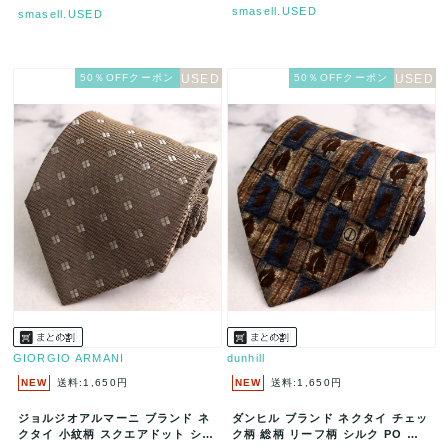
smasell.USED
smasell.USED
50％OFFクーポン
50％OFFクーポン
GIORGIO ARMANI
dunhill
NEW
送料:1,650円
NEW
送料:1,650円
ジョルジオアルマーニ ブランド ネ
ダンヒル ブランド ネクタイ チェッ
クタイ 小紋柄 スクエアドット シル
ク柄 総柄 リーフ柄 シルク PO メ