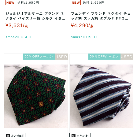
NEW
送料:1,650円
NEW
送料:1,650円
ジョルジオアルマーニ ブランド ネ
フェンディ ブランド ネクタイ チェ
クタイ ペイズリー柄 シルク イタリ
ック柄 ズッカ柄 ダブルＦ FFロゴ
ア製 PO メンズ ブラック …
シルク イタリア製 PO …
¥3,631/
¥4,290/
点
点
smasell.USED
smasell.USED
50％OFFクーポン
50％OFFクーポン