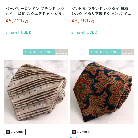
バーバリーロンドン ブランド ネク
ダンヒル ブランド ネクタイ 総柄
タイ 小紋柄 スクエアドット シルク
シルク イタリア製 PO メンズ イエ
日本製 PO メンズ ブラウ…
ロー dunhill 【中…
¥5,721/
¥3,961/
点
点
smasell.USED
smasell.USED
50％OFFクーポン
50％OFFクーポン