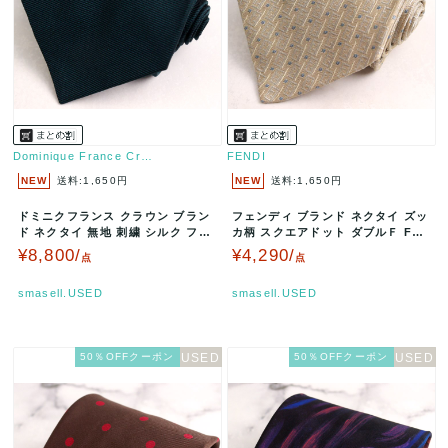
Dominique France Cr…
FENDI
NEW
送料:1,650円
NEW
送料:1,650円
ドミニクフランス クラウン ブラン
フェンディ ブランド ネクタイ ズッ
ド ネクタイ 無地 刺繍 シルク フラ
カ柄 スクエアドット ダブルＦ FF
ンス製 PO メンズ グリ…
ロゴ シルク イタリア製 P…
¥8,800/
¥4,290/
点
点
smasell.USED
smasell.USED
50％OFFクーポン
50％OFFクーポン