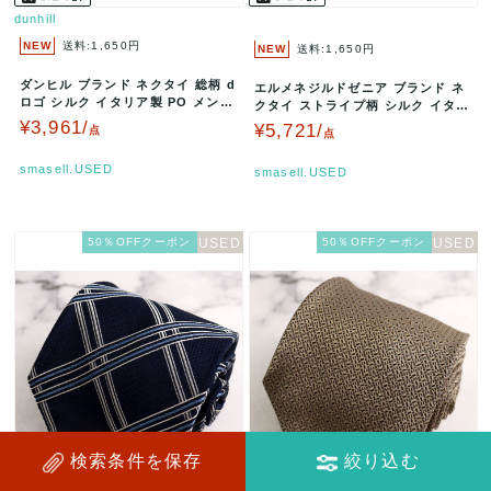
dunhill
NEW
送料:1,650円
NEW
送料:1,650円
ダンヒル ブランド ネクタイ 総柄 d
エルメネジルドゼニア ブランド ネ
ロゴ シルク イタリア製 PO メンズ
クタイ ストライプ柄 シルク イタリ
グリーン dunhil…
ア製 PO メンズ パープル …
¥3,961/
¥5,721/
点
点
smasell.USED
smasell.USED
50％OFFクーポン
50％OFFクーポン
検索条件を保存
絞り込む