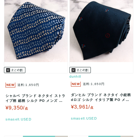
dunhill
NEW
送料:1,650円
NEW
送料:1,650円
ダンヒル ブランド ネクタイ 小紋柄
シャルベ ブランド ネクタイ ストラ
dロゴ シルク イタリア製 PO メン
イプ柄 総柄 シルク PO メンズ ブ
ズ ネイビー dunh…
ルー Charvet 世界…
¥3,961/
¥9,350/
点
点
smasell.USED
smasell.USED