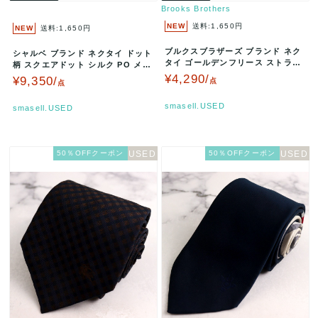
Brooks Brothers
NEW
送料:1,650円
NEW
送料:1,650円
ブルクスブラザーズ ブランド ネク
シャルベ ブランド ネクタイ ドット
タイ ゴールデンフリース ストライ
柄 スクエアドット シルク PO メン
プ柄 シルク USA製 PO …
ズ ブルー Charvet…
¥4,290/
¥9,350/
点
点
smasell.USED
smasell.USED
50％OFFクーポン
50％OFFクーポン