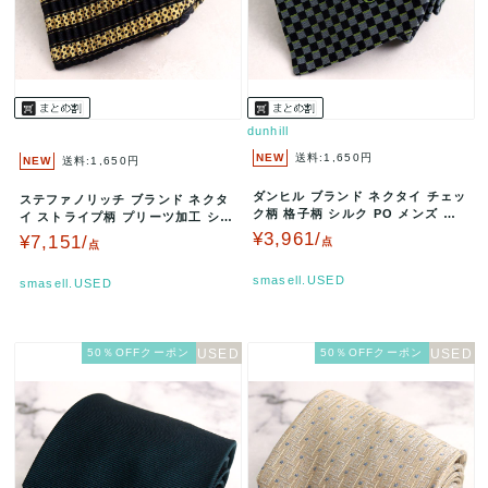
dunhill
NEW
送料:1,650円
NEW
送料:1,650円
ダンヒル ブランド ネクタイ チェッ
ステファノリッチ ブランド ネクタ
ク柄 格子柄 シルク PO メンズ ネ
イ ストライプ柄 プリーツ加工 シル
イビー dunhill 【…
ク イタリア製 PO メンズ …
¥3,961/
¥7,151/
点
点
smasell.USED
smasell.USED
50％OFFクーポン
50％OFFクーポン