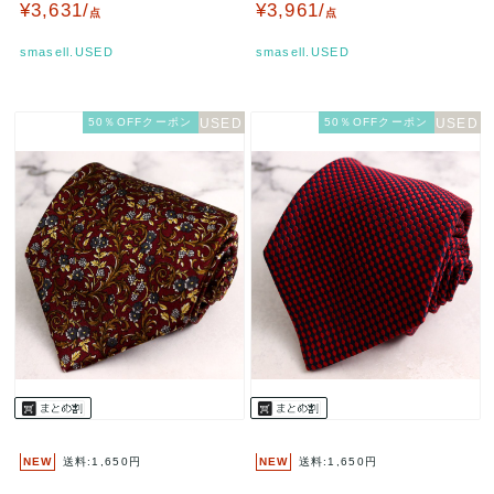
ク イタリア製 PO メンズ …
ンズ ブラウン dunhi…
¥3,631/
¥3,961/
点
点
smasell.USED
smasell.USED
50％OFFクーポン
50％OFFクーポン
NEW
送料:1,650円
NEW
送料:1,650円