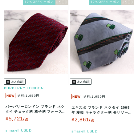
50％OFFクーポン
50％OFFクーポン
BURBERRY LONDON
NEW
送料:1,650円
NEW
送料:1,650円
バーバリーロンドン ブランド ネク
エキスポ ブランド ネクタイ 2005
タイ チェック柄 格子柄 フォースマ
年 愛知 キャラクター柄 モリゾー
ーク シルク PO メンズ ワ…
キッコロ シルク 日本製 …
¥5,721/
¥2,861/
点
点
smasell.USED
smasell.USED