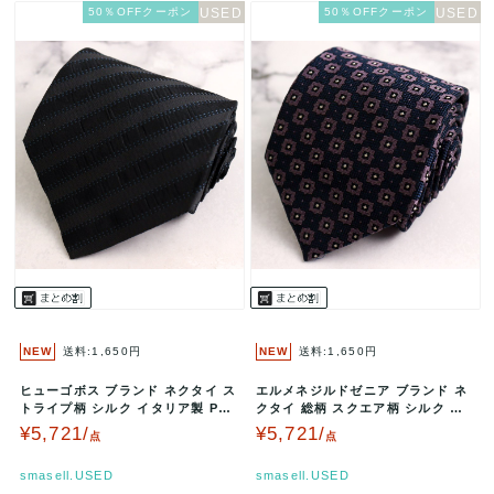
50％OFFクーポン
50％OFFクーポン
NEW
送料:1,650円
NEW
送料:1,650円
ヒューゴボス ブランド ネクタイ ス
エルメネジルドゼニア ブランド ネ
トライプ柄 シルク イタリア製 PO
クタイ 総柄 スクエア柄 シルク イ
メンズ ネイビー HUGO…
タリア製 PO メンズ ネイビ…
¥5,721/
¥5,721/
点
点
smasell.USED
smasell.USED