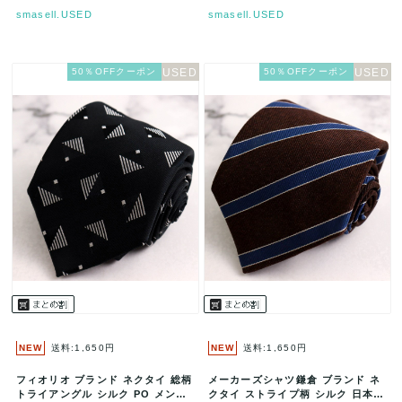
smasell.USED
smasell.USED
50％OFFクーポン
50％OFFクーポン
NEW
送料:1,650円
NEW
送料:1,650円
フィオリオ ブランド ネクタイ 総柄
メーカーズシャツ鎌倉 ブランド ネ
トライアングル シルク PO メンズ
クタイ ストライプ柄 シルク 日本製