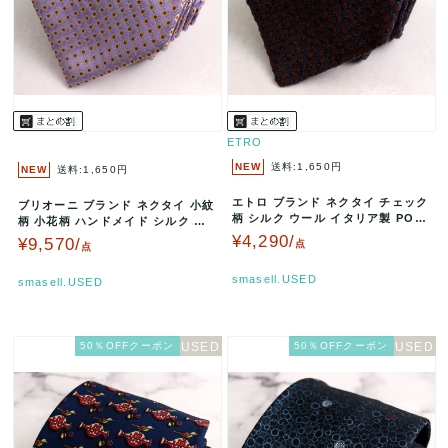
ETRO
NEW
送料:1,650円
NEW
送料:1,650円
エトロ ブランド ネクタイ チェック
ブリオーニ ブランド ネクタイ 小紋
柄 シルク ウール イタリア製 PO
柄 小花柄 ハンドメイド シルク イ
メンズ ブラウン ETRO…
タリア製 PO メンズ パー…
¥4,290/
¥9,570/
点
点
smasell.USED
smasell.USED
50％OFFクーポン
50％OFFクーポン