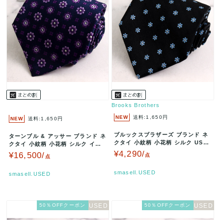
Brooks Brothers
NEW
送料:1,650円
NEW
送料:1,650円
ブルックスブラザーズ ブランド ネ
ターンブル & アッサー ブランド ネ
クタイ 小紋柄 小花柄 シルク USA
クタイ 小紋柄 小花柄 シルク イギ
製 PO メンズ ブラック …
リス製 PO メンズ ネ…
¥4,290/
¥16,500/
点
点
smasell.USED
smasell.USED
50％OFFクーポン
50％OFFクーポン