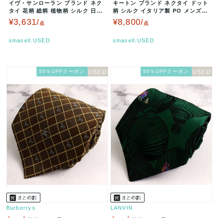
イヴ・サンローラン ブランド ネク
キートン ブランド ネクタイ ドット
タイ 花柄 総柄 植物柄 シルク 日本
柄 シルク イタリア製 PO メンズ
製 PO メンズ ブラウン …
レッド kiton 伊高級…
¥3,631/
¥8,800/
点
点
smasell.USED
smasell.USED
50％OFFクーポン
50％OFFクーポン
Burberrys
LANVIN