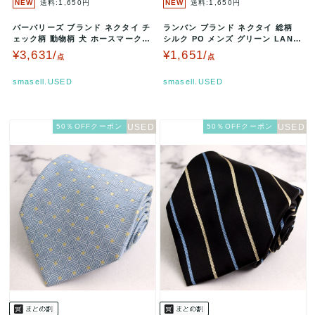
NEW
送料:1,650円
NEW
送料:1,650円
バーバリーズ ブランド ネクタイ チ
ランバン ブランド ネクタイ 総柄
ェック柄 動物柄 犬 ホースマーク
シルク PO メンズ グリーン LANVI
シルク PO メンズ ブラ…
N 【中古】
¥3,631/
¥1,651/
点
点
smasell.USED
smasell.USED
50％OFFクーポン
50％OFFクーポン