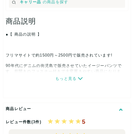
キャリー品
の商品を探す
商品説明
【 商品の説明 】
フリマサイトで約1500円～2500円で販売されています!
90
年代にデニムの街児島で販売させていたイージーパンツで
す。
前開きのファスナー付きで大変履きやすい商品になりま
す。
もっと見る
また、さらっとした薄手の生地でこれからの時期に最適です。
タグ付き未使用(タグが取れているものもあり)
.
サイズ:
F
※セット内容は、写真の柄をランダムに入れておりますので、
すべての柄が均等にではなく同じ柄や写真にない柄も入りま
す。
商品レビュー
在庫がない柄は写真に写っていても入らない場合もあります。
5
レビュー件数(3件)