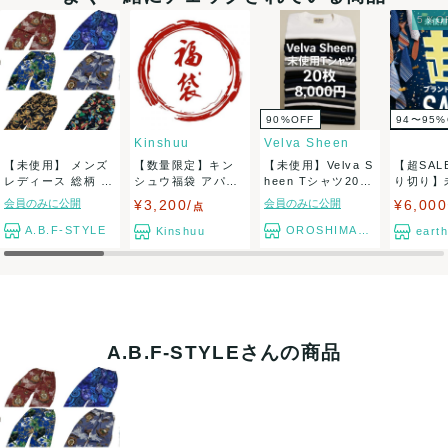
5％O
90
%
OFF
94〜95
%
Kinshuu
Velva Sheen
【未使用】 メンズ
【数量限定】キン
【未使用】Velva S
【超SAL
レディース 総柄 10
シュウ福袋 アパレ
heen Tシャツ20枚
り切り】
～13種...
ル服 5点セット...
セ...
グ付きのみ
会員のみに公開
¥3,200/
会員のみに公開
¥6,00
点
A.B.F-STYLE
OROSHIMARU
Kinshuu
eart
A.B.F-STYLEさんの商品