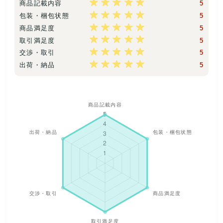
商品記載内容
5
包装・梱包状態
5
商品満足度
5
※当店のまとめ売り商品は、ショップや古着業者、副業の個人
取引満足度
5
などの仕入れなどにご活用いただいております。
おかげ様で大
交渉・取引
5
変ご好評いただいております。フリマサイトやネット、ショッ
プやフリーマーケットなどで転売していただいて大丈夫です。
出荷・納品
5
【注意】
※未使用品ですが、デットストック品になりますので、キズや
汚れがある場合もございます。
ご理解の上よろしくお願いします。