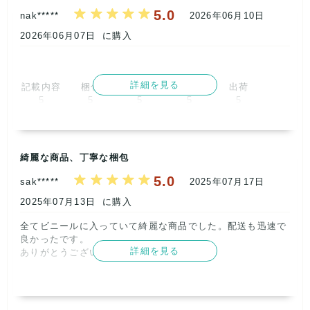
5.0
nak*****
2026年06月10日
2026年06月07日
に購入
詳細を見る
記載内容
梱包
商品満足
交渉
出荷
5
5
5
5
5
取引満足
5
綺麗な商品、丁寧な梱包
5.0
sak*****
2025年07月17日
2025年07月13日
に購入
全てビニールに入っていて綺麗な商品でした。配送も迅速で
良かったです。

詳細を見る
ありがとうございました。      
記載内容
梱包
商品満足
交渉
出荷
5
5
5
5
5