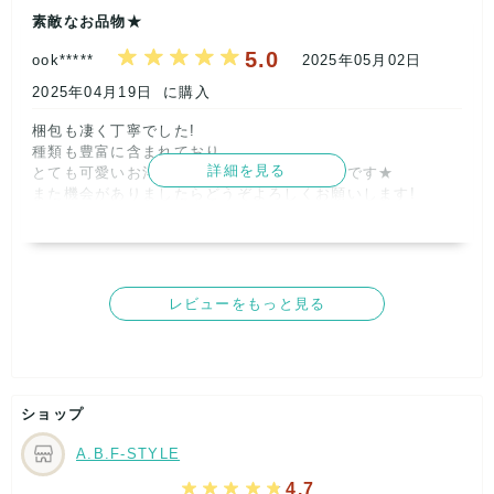
取引満足
素敵なお品物★
5
5.0
ook*****
2025年05月02日
2025年04月19日
に購入
梱包も凄く丁寧でした!

種類も豊富に含まれており、

詳細を見る
とても可愛いお洋服をお譲りいただき嬉しいです★

また機会がありましたらどうぞよろしくお願いします!      
レビューをもっと見る
記載内容
梱包
商品満足
交渉
出荷
5
5
5
5
5
ショップ
取引満足
5
A.B.F-STYLE
4.7