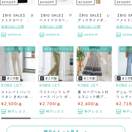
93
%
OFF
94
%
OFF
92
%
OFF
94
%
OFF
【BIG SALE】 タ
【BIG SALE】 マ
【BIG SALE】 レ
【BIG 
イトスカート 新
ーメイドスカー
ディスサイドポケ
ーメイド
品
ト 新品
ットパンツ...
ト 新品
会員のみに公開
会員のみに公開
会員のみに公開
会員のみ
uniform
uniform
uniform
unif
80％OFFクーポン
80％OFFクーポン
80％OFFクーポン
80％
KOBE LETTUCE
KOBE LETTUCE
KOBE LETTUCE
ストレートパンツ
ワイドパンツ レデ
夏 ロープベルト付
デニム 
リネン きれいめ レ
ィース パンツ ボト
エスニック柄プリ
ツ レデ
ディース ボ...
ムス 春 夏...
ーツワイドパン
ムス ユニー
¥2,500/
¥2,700/
¥2,400/
¥2,718
点
点
点
ツ...
神戸レタス
神戸レタス
神戸レタス
神戸
商品をもっと見る ＞