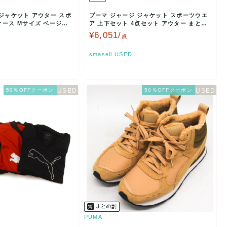
ジャケット アウター スポ
プーマ ジャージ ジャケット スポーツウエ
ィース Mサイズ ベージュ×
ア 上下セット 4点セット アウター まとめ
て メンズ L…
¥6,051/
点
smasell.USED
50％OFFクーポン
50％OFFクーポン
PUMA