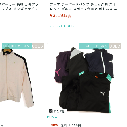
プパーカー 長袖 カモフラ
プーマ テーパードパンツ チェック柄 スト
トップス メンズ Mサイズ
レッチ ゴルフ スポーツウエア ボトムス メ
ンズ Mサイズ…
¥3,191/
点
smasell.USED
50％OFFクーポン
50％OFFクーポン
PUMA
0円
NEW
送料:1,650円