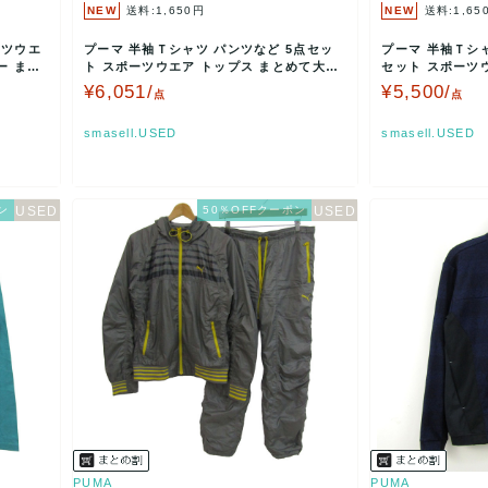
NEW
送料:1,650円
NEW
送料:1,65
ーツウエ
プーマ 半袖Ｔシャツ パンツなど 5点セッ
プーマ 半袖Ｔシ
ー まと
ト スポーツウエア トップス まとめて大量
セット スポーツ
レディース X…
レディース メ…
¥6,051/
¥5,500/
点
点
smasell.USED
smasell.USED
ン
50％OFFクーポン
PUMA
PUMA