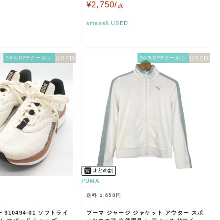
ルー PUM…
¥2,750/
点
smasell.USED
50％OFFクーポン
50％OFFクーポン
PUMA
送料:1,650円
310494-01 ソフトライ
プーマ ジャージ ジャケット アウター スポ