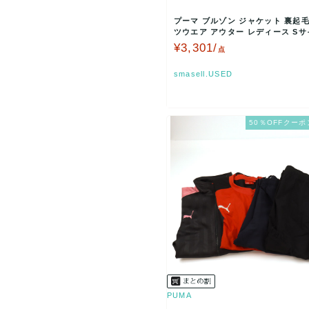
プーマ ブルゾン ジャケット 裏起毛
ツウエア アウター レディース Sサ
イビー×パー…
¥3,301/
点
smasell.USED
50％OFFクーポ
PUMA