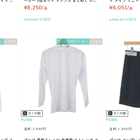
イト P
ーカー 3点セット トップス まとめて レデ
ド メイブ ミニマ
ィース Mサイ…
レデ…
¥8,250/
¥6,051/
点
点
smasell.USED
smasell.USED
ン
50％OFFクーポン
PUMA
PUMA
送料:1,650円
送料:1,650円