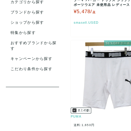
プーマ パーカー トップス ジップア
カテゴリから探す
ポーツウエア 未使用品 レディース
ズ ホワイト …
¥5,478/
ブランドから探す
点
ショップから探す
smasell.USED
特集から探す
おすすめブランドから探
50％OFFクーポ
す
キャンペーンから探す
こだわり条件から探す
PUMA
送料:1,650円