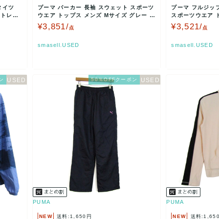
タイツ
プーマ パーカー 長袖 スウェット スポーツ
プーマ フルジッ
ストレッ
ウエア トップス メンズ Mサイズ グレー P
スポーツウエア 
UMA 【…
カーキ PU…
¥3,851/
¥3,521/
点
点
smasell.USED
smasell.USED
ン
50％OFFクーポン
PUMA
PUMA
NEW
送料:1,650円
NEW
送料:1,65