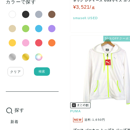
ネック レディース USSサイズ ホワ
カラーで探す
UMA 【中…
¥3,521/
点
smasell.USED
50％OFFクーポ
検索
クリア
探す
PUMA
NEW
送料:1,650円
新着