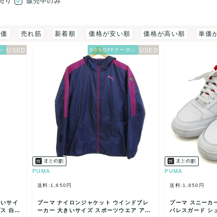
売り
販売中のみ
評価
売れ筋
新着順
価格が安い順
価格が高い順
単価
ン
50％OFFクーポン
PUMA
PUMA
送料:1,650円
送料:1,650円
きいサイ
プーマ ナイロンジャケット ウインドブレ
プーマ スニーカー 
ス 白
ーカー 大きいサイズ スポーツウエア アウ
パレスガード シュ