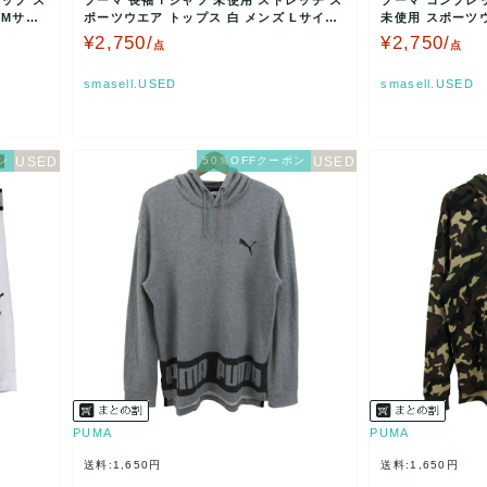
ップ ス
プーマ 長袖Ｔシャツ 未使用 ストレッチ ス
プーマ コンプレ
 Mサイ
ポーツウエア トップス 白 メンズ Lサイズ
未使用 スポーツ
ホワイト …
チ 黒 メンズ L…
¥2,750/
¥2,750/
点
点
smasell.USED
smasell.USED
ン
50％OFFクーポン
PUMA
PUMA
送料:1,650円
送料:1,650円