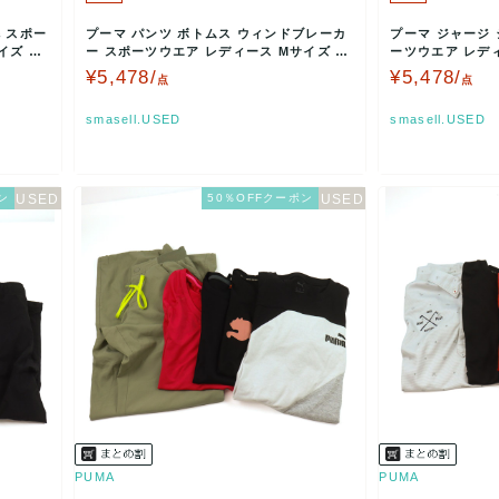
 スポー
プーマ パンツ ボトムス ウィンドブレーカ
プーマ ジャージ 
イズ ネ
ー スポーツウエア レディース Mサイズ ネ
ーツウエア レデ
イビー PUM…
ブラック P…
¥5,478/
¥5,478/
点
点
smasell.USED
smasell.USED
ン
50％OFFクーポン
PUMA
PUMA