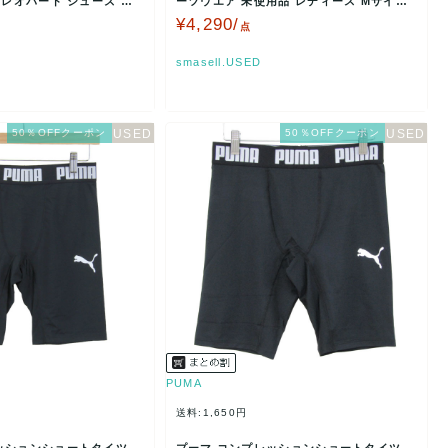
 レオパード シューズ 靴
ーツウエア 未使用品 レディース Mサイズ
ホワイト P…
¥4,290/
点
smasell.USED
50％OFFクーポン
50％OFFクーポン
PUMA
送料:1,650円