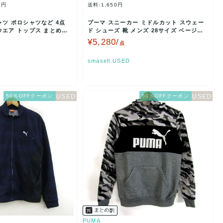
0円
送料:1,650円
ャツ ポロシャツなど 4点
プーマ スニーカー ミドルカット スウェー
ウエア トップス まとめて
ド シューズ 靴 メンズ 28サイズ ベージュ
PUMA …
¥5,280/
点
smasell.USED
50％OFFクーポン
50％OFFクーポン
PUMA