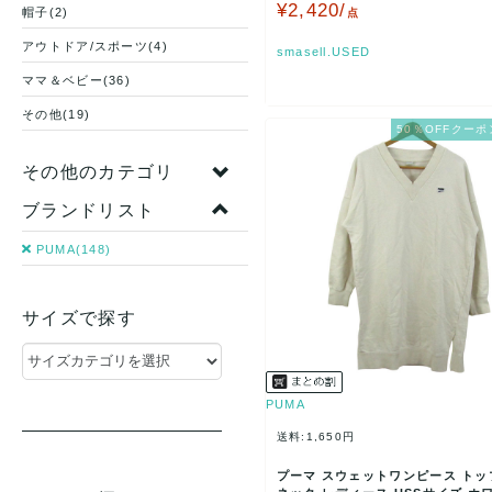
メンズ XLサ…
¥2,420/
帽子(2)
点
アウトドア/スポーツ(4)
smasell.USED
ママ＆ベビー(36)
その他(19)
50％OFFクーポ
その他のカテゴリ
ブランドリスト
PUMA(148)
サイズで探す
PUMA
送料:1,650円
プーマ スウェットワンピース トッ