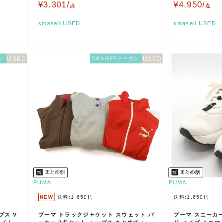
ター レディース …
5…
¥3,301/
¥4,950/
点
点
smasell.USED
smasell.USED
ン
50％OFFクーポン
PUMA
PUMA
NEW
送料:1,650円
送料:1,650円
プス V
プーマ トラックジャケット スウェット パ
プーマ スニーカー 