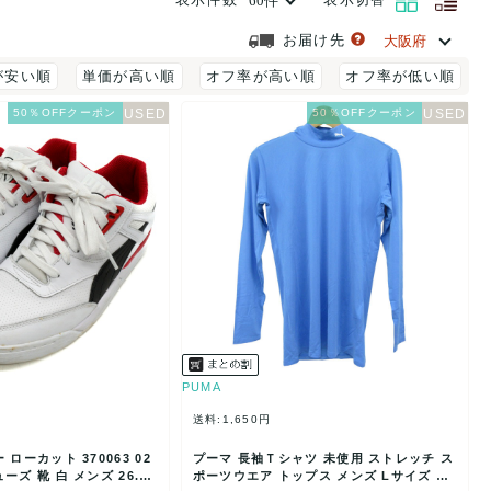
お届け先
が安い順
単価が高い順
オフ率が高い順
オフ率が低い順
50％OFFクーポン
50％OFFクーポン
PUMA
送料:1,650円
ローカット 370063 02
プーマ 長袖Ｔシャツ 未使用 ストレッチ ス
ーズ 靴 白 メンズ 26.
ポーツウエア トップス メンズ Lサイズ ブ