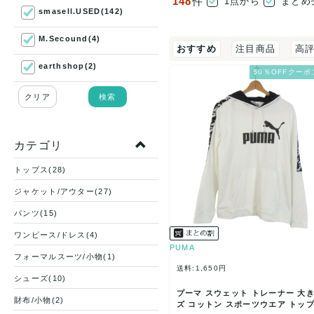
148
件
1点から
まとめ
smasell.USED(142)
M.Secound(4)
おすすめ
注目商品
高
earthshop(2)
50％OFFクーポ
クリア
検索
カテゴリ
トップス(28)
ジャケット/アウター(27)
パンツ(15)
ワンピース/ドレス(4)
PUMA
フォーマルスーツ/小物(1)
送料:1,650円
シューズ(10)
プーマ スウェット トレーナー 大
財布/小物(2)
ズ コットン スポーツウエア トップ