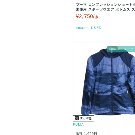
プーマ コンプレッションショート
未使用 スポーツウエア ボトムス 
チ 白黒 メンズ …
¥2,750/
点
smasell.USED
50％OFFクーポ
PUMA
送料:1,650円