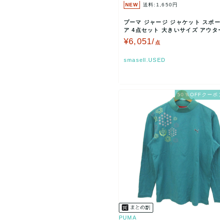
NEW
送料:1,650円
プーマ ジャージ ジャケット スポ
ア 4点セット 大きいサイズ アウタ
めて メンズ …
¥6,051/
点
smasell.USED
50％OFFクーポ
PUMA