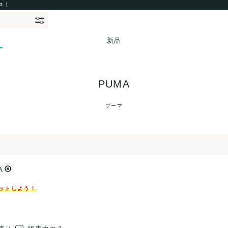
中！
新品
PUMA
プーマ
A
ットしよう！