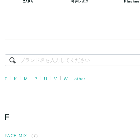
ZARA
神戸レタス
Kinshuu
F
K
M
P
U
V
W
other
F
FACE MIX
（
7
）