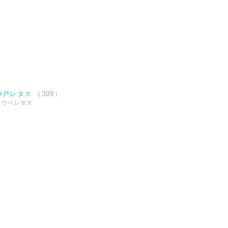
神戸レタス
（
309
）
コウベレタス