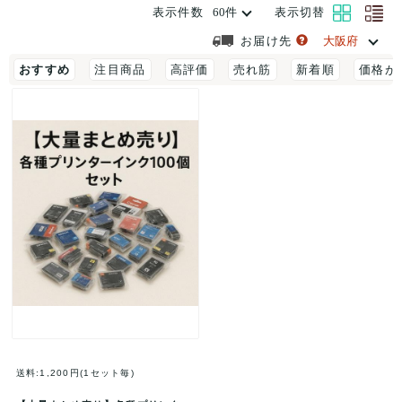
表示件数
表示切替
お届け先
おすすめ
注目商品
高評価
売れ筋
新着順
価格が
送料:1,200円(1セット毎)