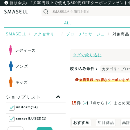
新規会員に2,000円以上で使える500円OFFクーポンプレゼント
ALL
SMASELL
アクセサリー
ブローチ/コサージュ
対象商品
レディース
タグで絞り込む
メンズ
絞り込み条件：
カテゴリ：ブロ
会員登録でお得なクーポンをゲ
キッズ
ショップリスト
15
件
1点から
まとめ
uniform(14)
smasell.USED(1)
おすすめ
注目商品
高