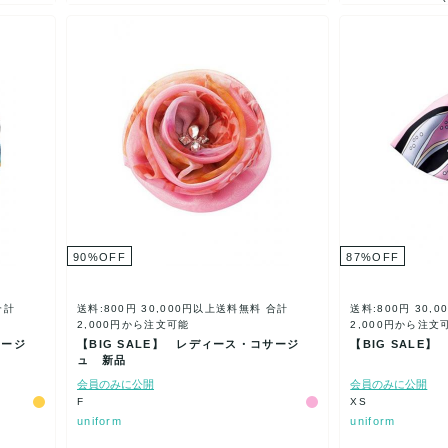
90
%
OFF
87
%
OFF
合計
送料:800円
30,000円以上送料無料
合計
送料:800円
30,
2,000円から注文可能
2,000円から注文
サージ
【BIG SALE】 レディース・コサージ
【BIG SALE
ュ 新品
会員のみに公開
会員のみに公開
F
XS
uniform
uniform