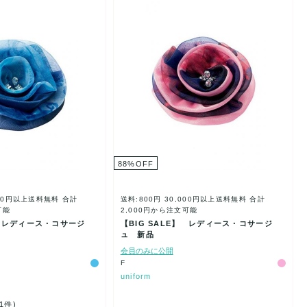
88
%
OFF
000円以上送料無料
合計
送料:800円
30,000円以上送料無料
合計
可能
2,000円から注文可能
】 レディース・コサージ
【BIG SALE】 レディース・コサージ
ュ 新品
会員のみに公開
F
uniform
(1件)