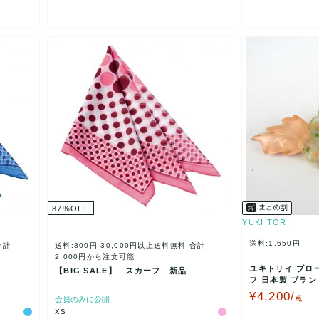
87
%
OFF
YUKI TORII
送料:1,650円
合計
送料:800円
30,000円以上送料無料
合計
2,000円から注文可能
ユキトリイ ブロ
【BIG SALE】 スカーフ 新品
フ 日本製 ブラン
ンジ YUKI…
¥4,200/
点
会員のみに公開
XS