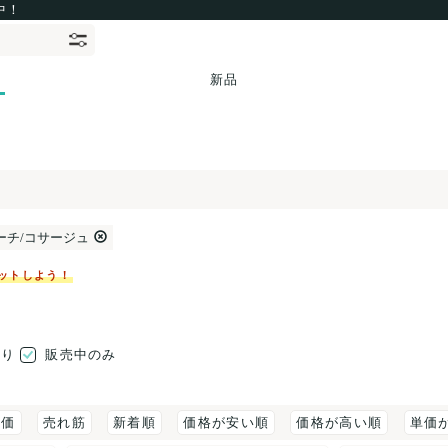
中！
新品
ーチ/コサージュ
ットしよう！
売り
販売中のみ
評価
売れ筋
新着順
価格が安い順
価格が高い順
単価