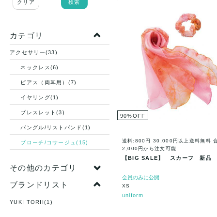
クリア
検索
カテゴリ
アクセサリー(33)
ネックレス(6)
ピアス（両耳用）(7)
イヤリング(1)
ブレスレット(3)
90
%
OFF
バングル/リストバンド(1)
送料:800円
30,000円以上送料無料
ブローチ/コサージュ(15)
2,000円から注文可能
【BIG SALE】 スカーフ 新品
その他のカテゴリ
会員のみに公開
ブランドリスト
XS
uniform
YUKI TORII(1)