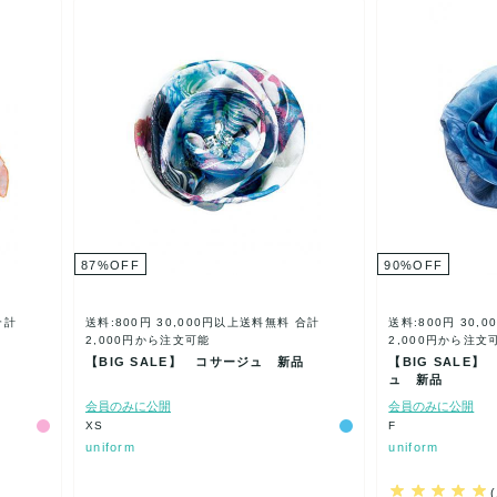
87
%
OFF
90
%
OFF
合計
送料:800円
30,000円以上送料無料
合計
送料:800円
30,
2,000円から注文可能
2,000円から注文
【BIG SALE】 コサージュ 新品
【BIG SALE
ュ 新品
会員のみに公開
会員のみに公開
XS
F
uniform
uniform