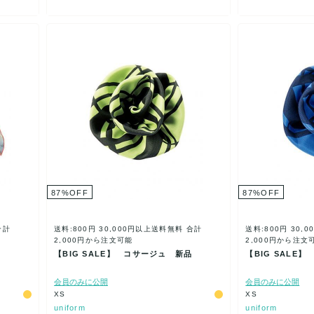
87
%
OFF
87
%
OFF
合計
送料:800円
30,000円以上送料無料
合計
送料:800円
30,
2,000円から注文可能
2,000円から注文
【BIG SALE】 コサージュ 新品
【BIG SALE
会員のみに公開
会員のみに公開
XS
XS
uniform
uniform