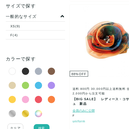
サイズで探す
一般的なサイズ
XS(9)
F(4)
カラーで探す
88
%
OFF
送料:800円
30,000円以上送料無料
2,000円から注文可能
【BIG SALE】 レディース・コ
ュ 新品
会員のみに公開
F
uniform
検索
クリア