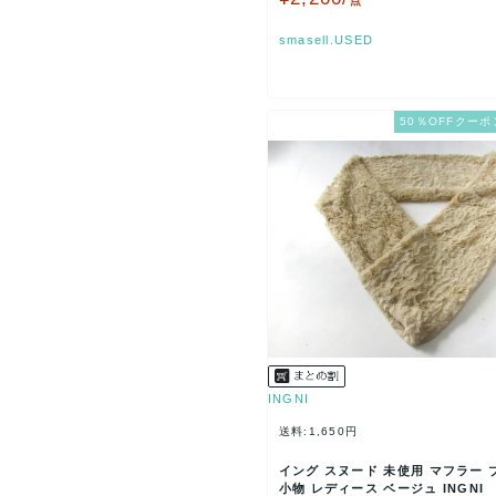
点
smasell.USED
50％OFFクーポ
INGNI
送料:1,650円
イング スヌード 未使用 マフラー 
小物 レディース ベージュ INGNI