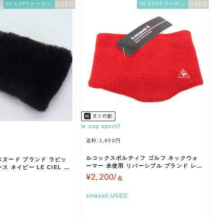
50％OFFクーポン
50％OFFクーポン
le coq sportif
送料:1,650円
ルコックスポルティフ ゴルフ ネックウォ
スヌード ブランド ラビッ
ーマー 未使用 リバーシブル ブランド レデ
 ネイビー LE CIEL L
ィース メンズ …
¥2,200/
点
smasell.USED