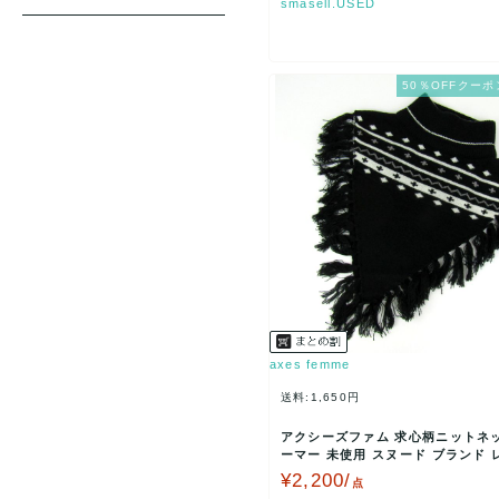
smasell.USED
50％OFFクーポ
axes femme
送料:1,650円
アクシーズファム 求心柄ニットネ
ーマー 未使用 スヌード ブランド 
ス ブラック a…
¥2,200/
点