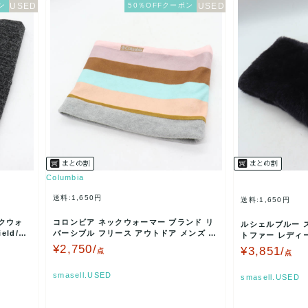
ン
50％OFFクーポン
Columbia
送料:1,650円
送料:1,650円
クウォ
コロンビア ネックウォーマー ブランド リ
ルシェルブルー 
ld/dr
バーシブル フリース アウトドア メンズ レ
トファー レディース
ディース マル…
EU 【…
¥2,750/
¥3,851/
点
点
smasell.USED
smasell.USED