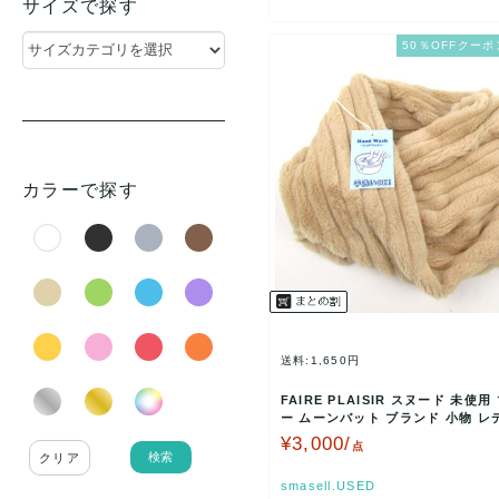
サイズで探す
Luis(1)
le coq sportif(1)
50％OFFクーポ
DESIGNWORKS(1)
Laura Ashley(1)
cheer(1)
TREASURE TOPKAPI(1)
カラーで探す
chocol raffine robe(1)
field/dream(1)
送料:1,650円
FAIRE PLAISIR スヌード 未使用
ー ムーンバット ブランド 小物 レ
ベ…
¥3,000/
点
検索
クリア
smasell.USED