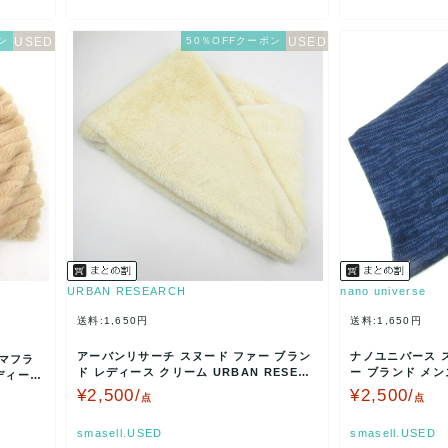
ン
50％OFFクーポン
URBAN RESEARCH
nano universe
送料:1,650円
送料:1,650円
アーバンリサーチ スヌード ファー ブラン
ナノユニバース 
 マフラ
ド レディース クリーム URBAN RESEAR
ー ブランド メンズ
ディース
CH 【…
rse …
¥2,500/
¥2,500/
点
点
smasell.USED
smasell.USED