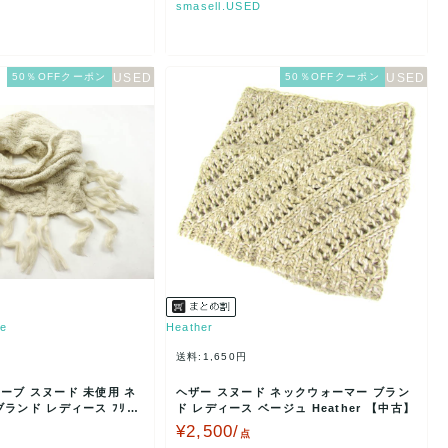
smasell.USED
50％OFFクーポン
50％OFFクーポン
be
Heather
送料:1,650円
ーブ スヌード 未使用 ネ
ヘザー スヌード ネックウォーマー ブラン
ランド レディース ﾌﾘｰ
ド レディース ベージュ Heather 【中古】
¥2,500/
点