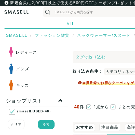
新規会員に2,000円以上で使える500円OFFクーポンプレゼント
ALL
SMASELL
ファッション雑貨
ネックウォーマー/スヌード
レディース
タグで絞り込む
メンズ
絞り込み条件：
カテゴリ：ネッ
会員登録でお得なクーポンをゲ
キッズ
ショップリスト
40
件
1点から
まとめ
smasell.USED(40)
クリア
検索
おすすめ
注目商品
高