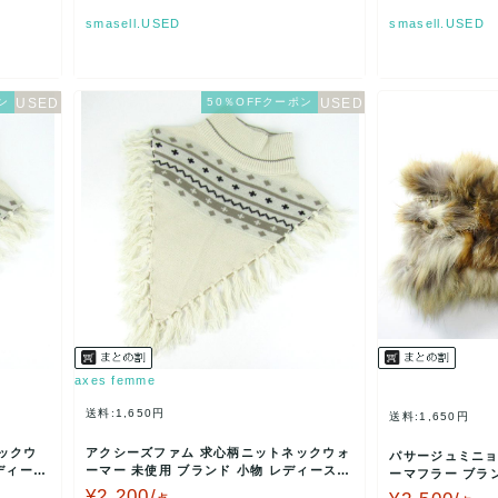
smasell.USED
smasell.USED
ン
50％OFFクーポン
axes femme
送料:1,650円
送料:1,650円
ックウ
アクシーズファム 求心柄ニットネックウォ
パサージュミニョ
ディース
ーマー 未使用 ブランド 小物 レディース
ーマフラー ブラン
キナリ axes…
ウン系 pas…
¥2,200/