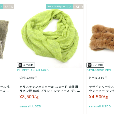
ン
50％OFFクーポン
CHRISTIAN AUJARD
DESIGNWORKS
送料:1,650円
送料:1,650円
ウール混
クリスチャンオジャール スヌード 未使用
デザインワークス
ース ベ
リネン混 無地 ブランド レディース グリー
ウォーマー マフ
ン CHRIS…
38サイズ ブ…
¥3,500/
¥4,500/
点
点
smasell.USED
smasell.USED