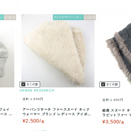
ン
50％OFFクーポン
URBAN RESEARCH
送料:1,650円
送料:1,650円
フェイ
アーバンリサーチ ファースヌード ネック
組曲 スヌード 
ース グ
ウォーマー ブランド レディース アイボリ
ラビットファー 
ー URBAN R…
ース グレー …
¥2,500/
¥3,500/
点
点