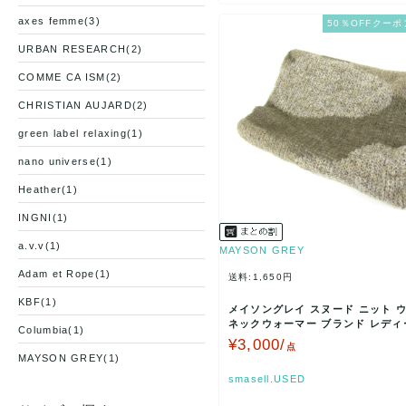
axes femme(3)
50％OFFクーポ
URBAN RESEARCH(2)
COMME CA ISM(2)
CHRISTIAN AUJARD(2)
green label relaxing(1)
nano universe(1)
Heather(1)
INGNI(1)
a.v.v(1)
MAYSON GREY
Adam et Rope(1)
送料:1,650円
KBF(1)
メイソングレイ スヌード ニット 
ネックウォーマー ブランド レディ
Columbia(1)
ージュ MAY…
¥3,000/
点
MAYSON GREY(1)
smasell.USED
Comme ca Mature(1)