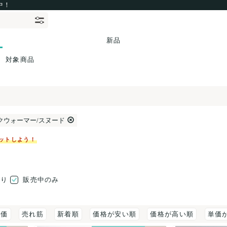
中！
新品
対象商品
クウォーマー/スヌード
ットしよう！
売り
販売中のみ
評価
売れ筋
新着順
価格が安い順
価格が高い順
単価