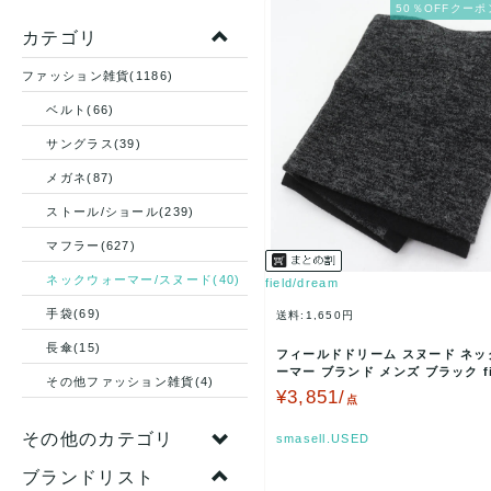
50％OFFクーポ
カテゴリ
ファッション雑貨(1186)
ベルト(66)
サングラス(39)
メガネ(87)
ストール/ショール(239)
マフラー(627)
ネックウォーマー/スヌード(40)
field/dream
手袋(69)
送料:1,650円
長傘(15)
フィールドドリーム スヌード ネッ
ーマー ブランド メンズ ブラック fie
その他ファッション雑貨(4)
eam …
¥3,851/
点
その他のカテゴリ
smasell.USED
ブランドリスト