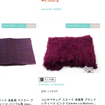
¥4,000/
点
smasell.USED
50％OFFクーポン
50％OFFクーポン
Comme ca Mature
送料:1,650円
コムサマチュア スヌード 未使用 ブランド
ード 未使用 マフラー ブ
レディース ピンク Comme ca Mature
ィース パープル系 impro