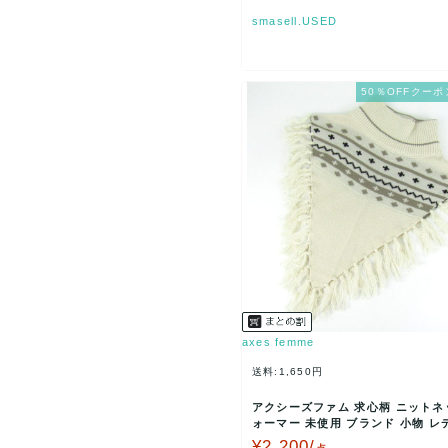
smasell.USED
50％OFFクーポ
axes femme
送料:1,650円
アクシーズファム 求心柄 ニットネ
ォーマー 未使用 ブランド 小物 レ
キナリ axe…
¥2,200/