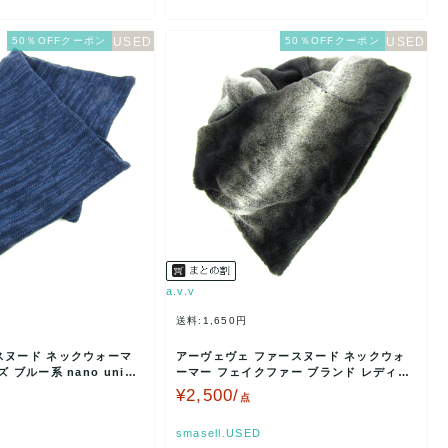
50％OFFクーポン
50％OFFクーポン
a.v.v
送料:1,650円
スヌード ネックウォーマ
アーヴェヴェ ファースヌード ネックウォ
 ブルー系 nano unive
ーマー フェイクファー ブランド レディー
ス ブラック オフ…
¥2,500/
点
smasell.USED