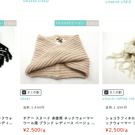
smasell.USED
smasell.USED
ン
50％OFFクーポン
cheer
chocol raffine ro
送料:1,650円
送料:1,650円
ックウォ
チアー スヌード 未使用 ネックウォーマー
ショコラフィネロ
レディー
ウール混 ブランド レディース ベージュ c
ックウォーマー ブ
heer 【…
サイズ アイボ…
¥2,500/
¥2,500/
点
点