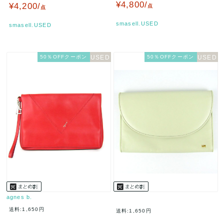
ジュ/オレンジ Kate Sp…
ディース ブラック YOS…
¥4,800/
¥4,200/
点
点
smasell.USED
smasell.USED
50％OFFクーポン
50％OFFクーポン
agnes b.
送料:1,650円
送料:1,650円