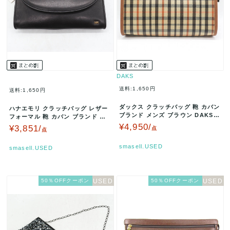
DAKS
送料:1,650円
送料:1,650円
ダックス クラッチバッグ 鞄 カバン
ハナエモリ クラッチバッグ レザー
ブランド メンズ ブラウン DAKS
フォーマル 鞄 カバン ブランド 黒
【中古】
レディース ブラック HA…
¥4,950/
¥3,851/
点
点
smasell.USED
smasell.USED
50％OFFクーポン
50％OFFクーポン