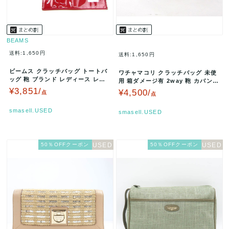
BEAMS
送料:1,650円
送料:1,650円
ビームス クラッチバッグ トートバ
ワチャマコリ クラッチバッグ 未使
ッグ 鞄 ブランド レディース レッ
用 箱ダメージ有 2way 鞄 カバン
ド BEAMS 【中古】
ブランド レディース ブラ…
¥3,851/
¥4,500/
点
点
smasell.USED
smasell.USED
50％OFFクーポン
50％OFFクーポン