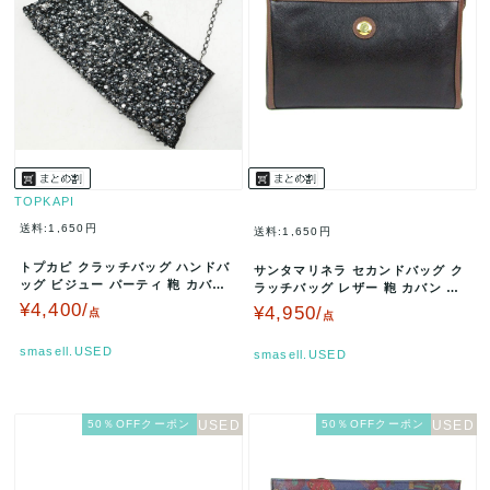
TOPKAPI
送料:1,650円
送料:1,650円
トプカピ クラッチバッグ ハンドバ
サンタマリネラ セカンドバッグ ク
ッグ ビジュー パーティ 鞄 カバン
ラッチバッグ レザー 鞄 カバン ブ
ブランド 黒 レディース …
ランド 黒 メンズ ブラック …
¥4,400/
¥4,950/
点
点
smasell.USED
smasell.USED
50％OFFクーポン
50％OFFクーポン