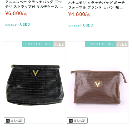
アニエスベー クラッチバッグ 二つ
ハナエモリ クラッチバッグ ポーチ
折り ストラップ付 マルチケース ブ
フォーマル ブランド カバン 鞄 レ
ランド 鞄 カバン レディース…
ディース アイボリー HAN…
¥6,800/
¥4,800/
点
点
smasell.USED
smasell.USED
50％OFFクーポン
50％OFFクーポン