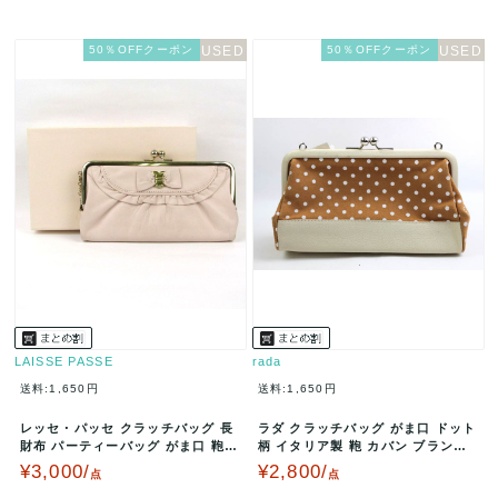
50％OFFクーポン
50％OFFクーポン
LAISSE PASSE
rada
送料:1,650円
送料:1,650円
レッセ・パッセ クラッチバッグ 長
ラダ クラッチバッグ がま口 ドット
財布 パーティーバッグ がま口 鞄
柄 イタリア製 鞄 カバン ブランド
カバン ブランド レディース …
レディース ベージュ ra…
¥3,000/
¥2,800/
点
点