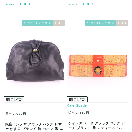
smasell.USED
smasell.USED
50％OFFクーポン
50％OFFクーポン
Kate Spade
送料:1,650円
送料:1,650円
ケイトスペード クラッチバッグ ポ
銀座ヨシノヤ クラッチバッグ レザ
ーチ ブランド 鞄 レディース ベー
ー がま口 ブランド 鞄 カバン 黒 レ