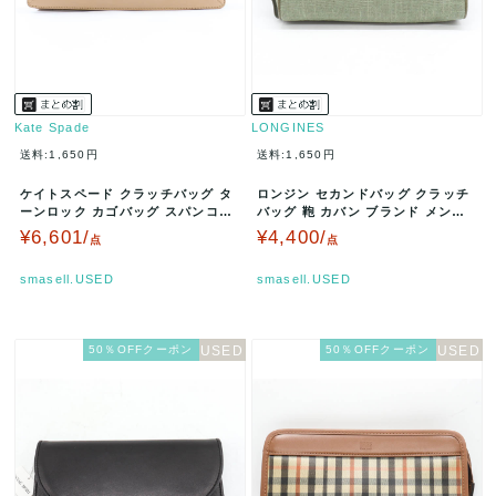
Kate Spade
LONGINES
送料:1,650円
送料:1,650円
ケイトスペード クラッチバッグ タ
ロンジン セカンドバッグ クラッチ
ーンロック カゴバッグ スパンコー
バッグ 鞄 カバン ブランド メンズ
ル刺繍 鞄 ブランド レディース…
グリーン LONGINES …
¥6,601/
¥4,400/
点
点
smasell.USED
smasell.USED
50％OFFクーポン
50％OFFクーポン