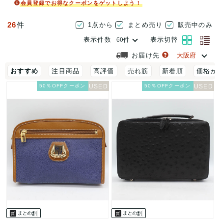
会員登録でお得なクーポンをゲットしよう！
26
件
1点から
まとめ売り
販売中のみ
表示件数
表示切替
お届け先
おすすめ
注目商品
高評価
売れ筋
新着順
価格が
50％OFFクーポン
50％OFFクーポン