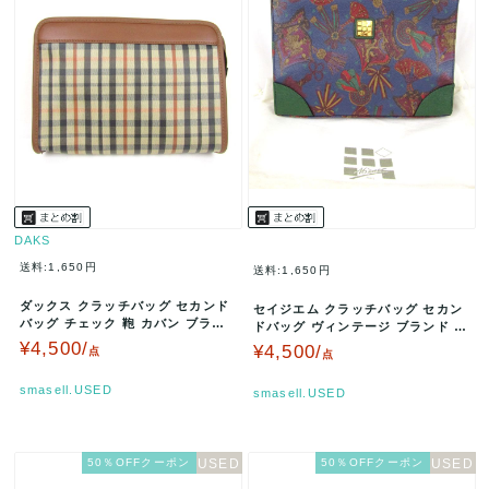
DAKS
送料:1,650円
送料:1,650円
ダックス クラッチバッグ セカンド
セイジエム クラッチバッグ セカン
バッグ チェック 鞄 カバン ブラン
ドバッグ ヴィンテージ ブランド 鞄
ド メンズ ブラウン DAKS…
レディース ネイビー×グリー…
¥4,500/
¥4,500/
点
点
smasell.USED
smasell.USED
50％OFFクーポン
50％OFFクーポン