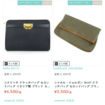
50％OFFクーポン
50％OFFクーポン
NINA RICCI
CHARLES JOURDAN
送料:1,650円
送料:1,650円
ニナリッチ クラッチバッグ セカン
シャルル・ジョルダン Actif クラ
ドバッグ イタリア製 ブランド カバ
ッチバッグ セカンドバッグ ブラン
ン 鞄 レディース ネイビー …
ド カバン 鞄 メンズ ブラ…
¥4,500/
¥3,500/
点
点
smasell.USED
smasell.USED