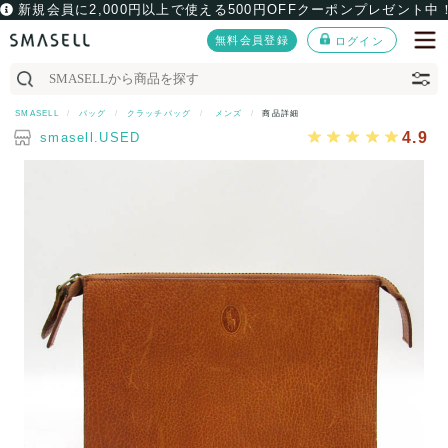
新規会員に2,000円以上で使える500円OFFクーポンプレゼント中
無料会員登録
ログイン
SMASELL
バッグ
クラッチバッグ
メンズ
商品詳細
4.9
smasell.USED