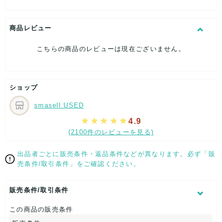
[付属品]なし
[状態・コンディション]
やや傷や汚れあり
商品レビュー
こちらはUSED品になりますので、使用に伴い、
こちらの商品のレビューは現在ございません。
部分的に少々ダメージはございますが、
全体的には、まだまだご活躍頂けるお品になります。
ダメージはできる限り、撮影しておりますので、ご確認下さい
ませ。
ショップ
[状態追記]表面にキズが多数有り
smasell.USED
【 サイズ・容量 】
4.9
(2100件のレビューを見る)
W約24cm x H約19cmx D約5cm
【 商品札 】
出品者ごとに販売条件・返品条件などが異なります。必ず「販
売条件/取引条件」をご確認ください。
なし
販売条件/取引条件
この商品の販売条件