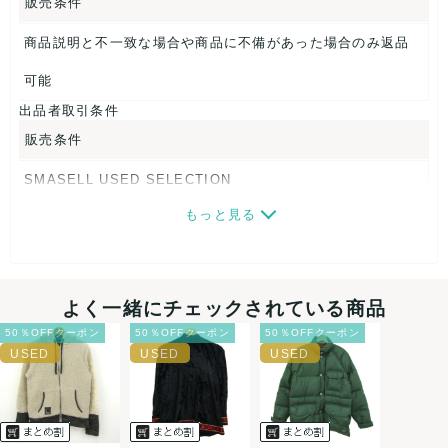
販売条件
商品説明と不一致な場合や商品に不備があった場合のみ返品
可能
出品者取引条件
販売条件
SMASELL USED SELECTION
もっと見る
画像ダウンロードなので、転売にも最適♪
発送はクロネコヤマト(ネコポス)・佐川急便・ゆうパックのい
ずれかの方法になります。発送方法はお選び頂けません。
よく一緒にチェックされている商品
ネコポスの場合は日時指定ができませんので、ご了承下さい
50％OFFクーポン
50％OFFクーポン
50％OFFクーポン
ませ。
USED品に関しましては、見る方によって状態の価値観が異な
りますので、トラブルを避けるため、神経質な方や完璧な商