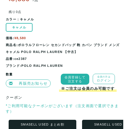
残り0点
カラー：
キャメル
キャメル
価格:
¥8,580
商品名:ポロラルフローレン セカンドバッグ 鞄 カバン ブランド メンズ
キャメル POLO RALPH LAUREN 【中古】
品番:ce2387
ブランド:POLO RALPH LAUREN
数量
会員登録して
会員の方は
ログイン
注文する
再販売お知らせ
※ご注文は会員のみ可能です
クーポン
*ご利用可能なクーポンがございます（注文画面で選択できま
す）
SMASELL USED まとめ割
SMASELL USED 