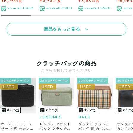
¥5,280/
¥3,631/
¥3,631/
¥6,051
点
点
点
smasell.USED
smasell.USED
smasell.USED
smas
商品をもっと見る ＞
クラッチバッグの商品
こちらも探してみてください
50％OFFクーポン
50％OFFクーポン
50％OFFクーポン
50％OF
LONGINES
DAKS
オーストリッチ レ
ロンジン セカンド
ダックス クラッチ
サンタマ
ザー 本革 セカンド
バッグ クラッチバ
バッグ 鞄 カバン
カンドバ