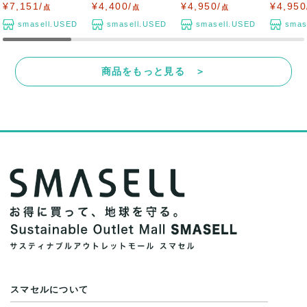
バッグ ハン...
ッグ 鞄 カバ...
ブランド メ...
ッチバッグ
¥7,151/
¥4,400/
¥4,950/
¥4,950
点
点
点
smasell.USED
smasell.USED
smasell.USED
smas
商品をもっと見る ＞
スマセルについて