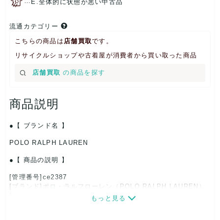
…
E.全体的に状態が悪い中古品
流通カテゴリー
こちらの商品は
店舗買取
です。
リサイクルショップや古着屋が消費者から買い取った商品
店舗買取
の商品を探す
商品説明
【 ブランド名 】
POLO RALPH LAUREN
【 商品の説明 】
[管理番号]ce2387
[ブランド]ポロ・ラルフローレン（POLO RALPH LAUREN）
[対象]メンズ
もっと見る
[カラー]キャメル
[サイズ]W約24cm x H約19cmx D約5cm