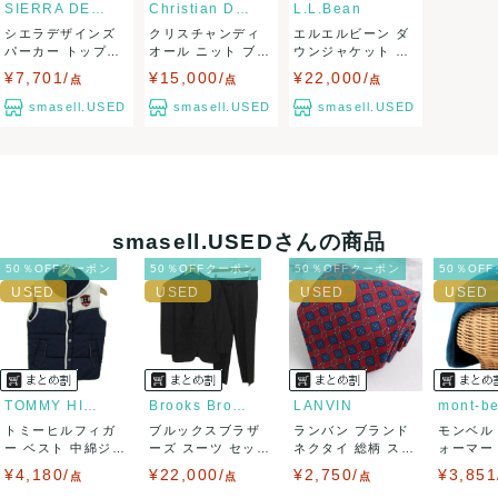
SIERRA DESIGNS
Christian Dior
L.L.Bean
シエラデザインズ
クリスチャンディ
エルエルビーン ダ
品を求められる方は御購入をお控えください。
パーカー トップス
オール ニット ブラ
ウンジャケット ジ
ジップアップ...
ウス 長袖 ...
ャンパー ア...
¥7,701/
¥15,000/
¥22,000/
また商品には細心の注意をはらっておりますが、何かござい
点
点
点
smasell.USED
smasell.USED
smasell.USED
ましたら、レビュー記載前に必ずコメント欄よりご連絡お願
い致します。対応できることがあれば、誠意をもって対応致
します。
smasell.USEDさんの商品
また並行輸入品もございますので、真贋方法などお答えでき
50％OFFクーポン
50％OFFクーポン
50％OFFクーポン
50％OF
ない場合もございます。
万が一、購入後に偽造品等が発覚しましたら、返品・返金に
て対応致しますので、ご連絡お願い致します。
TOMMY HILFIGER
Brooks Brothers
LANVIN
mont-be
トミーヒルフィガ
ブルックスブラザ
ランバン ブランド
モンベル
決済方法
ー ベスト 中綿ジャ
ーズ スーツ セット
ネクタイ 総柄 スク
ォーマー
ケット アウタ...
アップ 上下セ...
エア柄 チ...
キャップ 
¥4,180/
¥22,000/
¥2,750/
¥3,851
点
点
点
クレジットカード、メルペイ、銀行振込、PayPay、コンビ