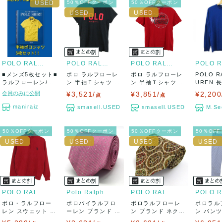
50％OFFクーポン
50％OFFクーポン
POLO RALPH LAUREN
POLO RALPH LAUREN
POLO RALPH LAUREN
■メンズ5枚セット■
ポロ ラルフローレ
ポロ ラルフローレ
POLO R
ラルフローレン/Ra
ン 半袖Ｔシャツ ク
ン 半袖Ｔシャツ ク
UREN 
lphLo...
ルーネック ...
ルーネック ...
ツ ...
会員のみに公開
¥3,521/
¥3,851/
¥2,200
点
点
maniraiz
smasell.USED
smasell.USED
M.Se
50％OFFクーポン
50％OFFクーポン
50％OFFクーポン
50％OF
POLO RALPH LAUREN
Polo Ralph Lauren
POLO RALPH LAUREN
ポロ・ラルフロー
ポロバイラルフロ
ポロラルフローレ
ポロラル
レン スウェット ト
ーレン ブランド ネ
ン ブランド ネクタ
ン パン
レーナー 長袖...
クタイ ドット...
イ 総柄 ペイ...
ストレッチ 