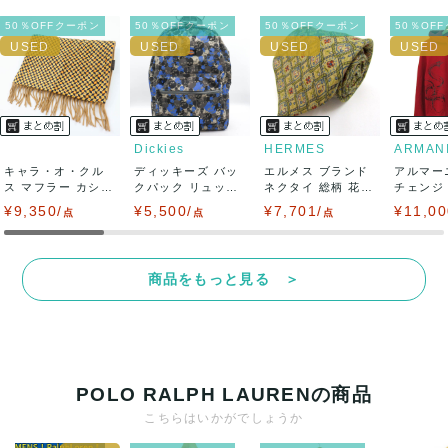
ニ払い
50％OFFクーポン
50％OFFクーポン
50％OFFクーポン
50％OF
出荷
送料：
¥1,650
(見込み)
送料表を確認する
出荷目安：5営業日以内
出荷予定日：なるべく最短で発送致します。
Dickies
HERMES
兵庫県から出荷
キャラ・オ・クル
ディッキーズ バッ
エルメス ブランド
アルマー
ス マフラー カシミ
クパック リュック
ネクタイ 総柄 花柄
チェンジ
ヤ100% レ...
デイパック ...
シルク ...
トップス 
¥9,350/
¥5,500/
¥7,701/
¥11,00
点
点
点
商品をもっと見る ＞
POLO RALPH LAURENの商品
こちらはいかがでしょうか