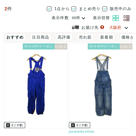
2
件
1点から
まとめ売り
販売中のみ
表示件数
表示切替
お届け先
おすすめ
注目商品
高評価
売れ筋
新着順
価格が
50％OFFクーポン
50％OFFクーポン
purple&yellow