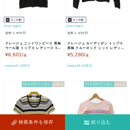
courreges
courreges
送料:1,650円
送料:1,650円
クレージュ ニットワンピース 長袖
クレージュ カーディガン トップス
ウール混 トップス レディース 38
長袖 クルーネック ニット レディー
サイズ ブラック×ベージュ …
ス 38サイズ 黒×ベージュ…
¥6,601/
¥5,280/
点
点
smasell.USED
smasell.USED
50％OFFクーポン
50％OFFクーポン
検索条件を保存
絞り込む