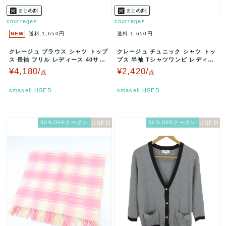
courreges
courreges
NEW
送料:1,650円
送料:1,650円
クレージュ ブラウス シャツ トップ
クレージュ チュニック シャツ トッ
ス 長袖 フリル レディース 40サイ
プス 半袖 Tシャツワンピ レディー
ズ ホワイト courre…
ス 38サイズ ブラック c…
¥4,180/
¥2,420/
点
点
smasell.USED
smasell.USED
50％OFFクーポン
50％OFFクーポン