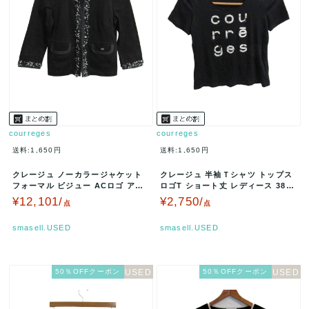
courreges
courreges
送料:1,650円
送料:1,650円
クレージュ ノーカラージャケット
クレージュ 半袖Ｔシャツ トップス
フォーマル ビジュー ACロゴ アウ
ロゴT ショート丈 レディース 38サ
ター レディース 38サイズ …
イズ 黒×白 courre…
¥12,101/
¥2,750/
点
点
smasell.USED
smasell.USED
50％OFFクーポン
50％OFFクーポン