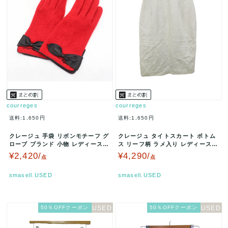
courreges
courreges
送料:1,650円
送料:1,650円
クレージュ 手袋 リボンモチーフ グ
クレージュ タイトスカート ボトム
ローブ ブランド 小物 レディース
ス リーフ柄 ラメ入り レディース 9
レッド courreges …
AR63サイズ アイボリー …
¥2,420/
¥4,290/
点
点
smasell.USED
smasell.USED
50％OFFクーポン
50％OFFクーポン