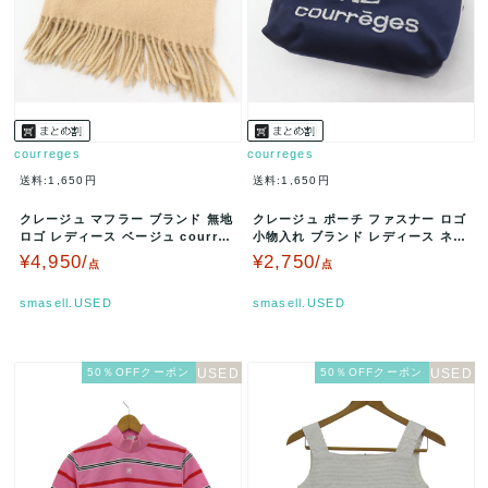
courreges
courreges
送料:1,650円
送料:1,650円
クレージュ マフラー ブランド 無地
クレージュ ポーチ ファスナー ロゴ
ロゴ レディース ベージュ courreg
小物入れ ブランド レディース ネイ
es 【中古】
ビー courreges …
¥4,950/
¥2,750/
点
点
smasell.USED
smasell.USED
50％OFFクーポン
50％OFFクーポン