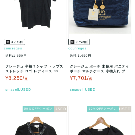
courreges
courreges
送料:1,650円
送料:1,650円
クレージュ 半袖Ｔシャツ トップス
クレージュ ポーチ 未使用 バニティ
ストレッチ ロゴ レディース 38サ
ポーチ マルチケース 小物入れ ブラ
イズ ブラック courre…
ンド レディース ブルー c…
¥8,250/
¥7,701/
点
点
smasell.USED
smasell.USED
50％OFFクーポン
50％OFFクーポン