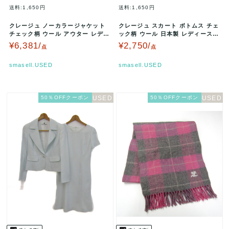
送料:1,650円
送料:1,650円
クレージュ ノーカラージャケット
クレージュ スカート ボトムス チェ
チェック柄 ウール アウター レディ
ック柄 ウール 日本製 レディース 6
ース 9ARサイズ グレー×ピ…
4-91サイズ クリーム×…
¥6,381/
¥2,750/
点
点
smasell.USED
smasell.USED
50％OFFクーポン
50％OFFクーポン