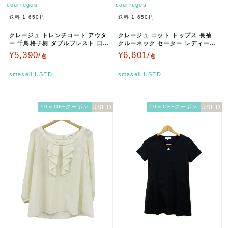
courreges
courreges
送料:1,650円
送料:1,650円
クレージュ トレンチコート アウタ
クレージュ ニット トップス 長袖
ー 千鳥格子柄 ダブルブレスト 日本
クルーネック セーター レディース
製 レディース 9ARサイズ …
9Rサイズ ベージュ cou…
¥5,390/
¥6,601/
点
点
smasell.USED
smasell.USED
50％OFFクーポン
50％OFFクーポン