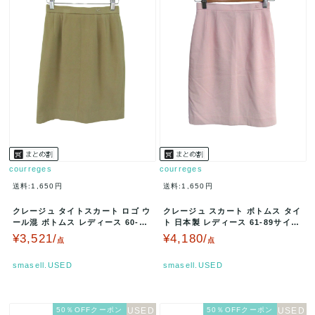
courreges
courreges
送料:1,650円
送料:1,650円
クレージュ タイトスカート ロゴ ウ
クレージュ スカート ボトムス タイ
ール混 ボトムス レディース 60-88
ト 日本製 レディース 61-89サイズ
サイズ ベージュ cou…
ピンク courreg…
¥3,521/
¥4,180/
点
点
smasell.USED
smasell.USED
50％OFFクーポン
50％OFFクーポン