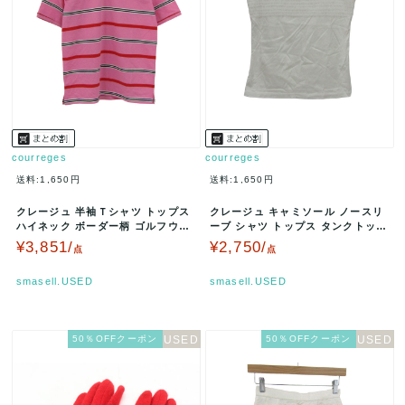
courreges
courreges
送料:1,650円
送料:1,650円
クレージュ 半袖Ｔシャツ トップス
クレージュ キャミソール ノースリ
ハイネック ボーダー柄 ゴルフウエ
ーブ シャツ トップス タンクトップ
ア レディース 40サイズ ピ…
レディース 38サイズ ホワ…
¥3,851/
¥2,750/
点
点
smasell.USED
smasell.USED
50％OFFクーポン
50％OFFクーポン