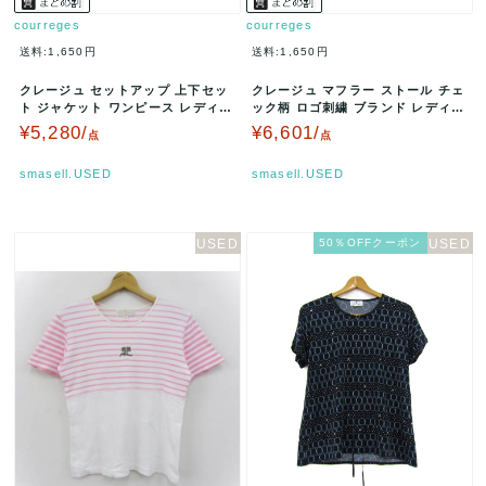
courreges
courreges
送料:1,650円
送料:1,650円
クレージュ セットアップ 上下セッ
クレージュ マフラー ストール チェ
ト ジャケット ワンピース レディー
ック柄 ロゴ刺繍 ブランド レディー
ス 38サイズ 水色 cour…
ス グレー ピンク cour…
¥5,280/
¥6,601/
点
点
smasell.USED
smasell.USED
50％OFFクーポン