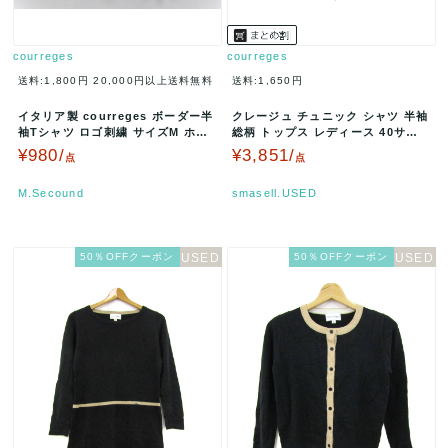
courreges
courreges
送料:1,800円
20,000円以上送料無料
送料:1,650円
イタリア製 courreges ボーダー半
クレージュ チュニック シャツ 半袖
袖Tシャツ ロゴ刺繍 サイズM ホワ
総柄 トップス レディース 40サイ
イト×ピンク A001…
ズ ネイビー×ホワイト×ブ…
¥980/
¥3,851/
点
点
M.Secound
smasell.USED
50％OFFクーポン
50％OFFクーポン