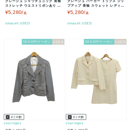
クレージュ シャツチュニック 長袖
クレージュ パーカー トップス ジッ
ストレッチ ウエストリボンあり レ
プアップ 長袖 スウェット レディー
ディース 40サイズ グレー …
ス 38サイズ グレー co…
¥5,280/
¥5,280/
点
点
smasell.USED
smasell.USED
50％OFFクーポン
50％OFFクーポン
courreges
courreges