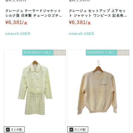
送料:1,650円
送料:1,650円
クレージュ テーラードジャケット
クレージュ セットアップ 上下セッ
シルク混 日本製 チェーンロゴチャ
ト ジャケット ワンピース 記名有
ーム レディース 11ARサイズ…
レディース 9サイズ 生成り …
¥6,381/
¥6,381/
点
点
smasell.USED
smasell.USED
50％OFFクーポン
50％OFFクーポン