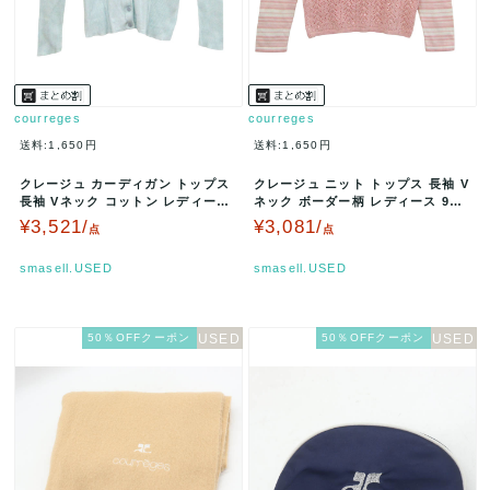
courreges
courreges
送料:1,650円
送料:1,650円
クレージュ カーディガン トップス
クレージュ ニット トップス 長袖 V
長袖 Vネック コットン レディース
ネック ボーダー柄 レディース 9R
9Rサイズ ブルー cou…
サイズ ピンク×ホワイト …
¥3,521/
¥3,081/
点
点
smasell.USED
smasell.USED
50％OFFクーポン
50％OFFクーポン