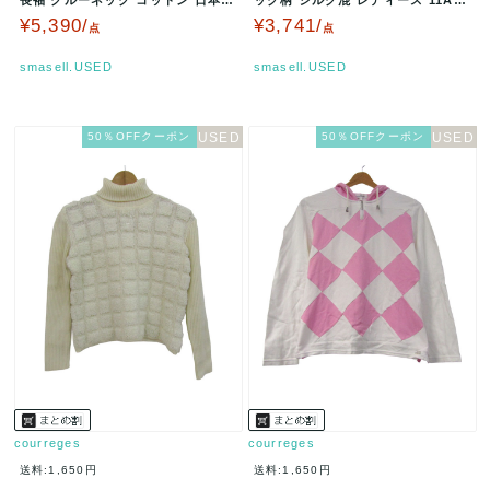
レディース 38サイズ 水…
サイズ ホワイト cour…
¥5,390/
¥3,741/
点
点
smasell.USED
smasell.USED
50％OFFクーポン
50％OFFクーポン
courreges
courreges
送料:1,650円
送料:1,650円