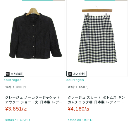
courreges
courreges
送料:1,650円
送料:1,650円
クレージュ ノーカラージャケット
クレージュ スカート ボトムス ギン
アウター ショート丈 日本製 レディ
ガムチェック柄 日本製 レディース
ース 9ARサイズ ブラック …
61-89サイズ 紺×白 c…
¥3,851/
¥4,180/
点
点
smasell.USED
smasell.USED