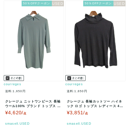
50％OFFクーポン
50％OFFクーポン
courreges
courreges
送料:1,650円
送料:1,650円
クレージュ ニットワンピース 長袖
クレージュ 長袖カットソー ハイネ
ウール100% ブランド トップス レ
ック ロゴ トップス レディース 40
ディース 9ARサイズ ミ…
サイズ グレー courre…
¥4,620/
¥3,851/
点
点
smasell.USED
smasell.USED