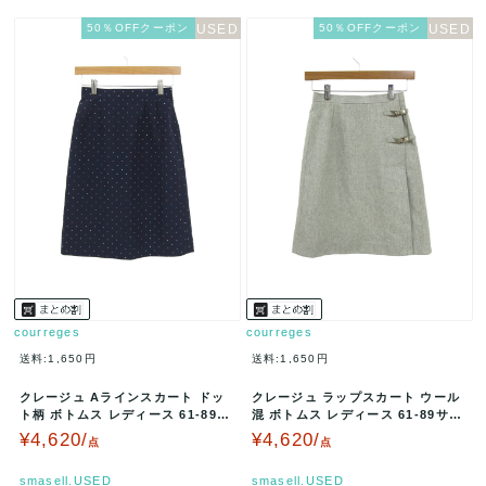
50％OFFクーポン
50％OFFクーポン
courreges
courreges
送料:1,650円
送料:1,650円
クレージュ Aラインスカート ドッ
クレージュ ラップスカート ウール
ト柄 ボトムス レディース 61-89サ
混 ボトムス レディース 61-89サイ
イズ ネイビー courr…
ズ グレー courreg…
¥4,620/
¥4,620/
点
点
smasell.USED
smasell.USED