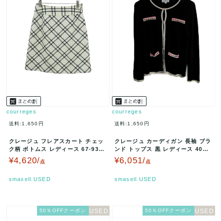
courreges
courreges
送料:1,650円
送料:1,650円
クレージュ フレアスカート チェッ
クレージュ カーディガン 長袖 ブラ
ク柄 ボトムス レディース 67-93サ
ンド トップス 黒 レディース 40サ
イズ クリーム×ブラック …
イズ ブラック courr…
¥4,620/
¥6,051/
点
点
smasell.USED
smasell.USED
50％OFFクーポン
50％OFFクーポン