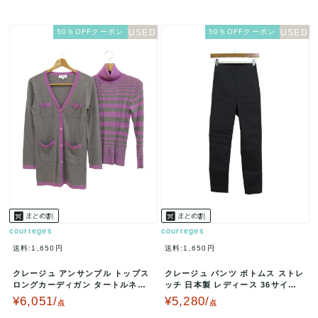
50％OFFクーポン
50％OFFクーポン
courreges
courreges
送料:1,650円
送料:1,650円
クレージュ アンサンブル トップス
クレージュ パンツ ボトムス ストレ
ロングカーディガン タートルネッ
ッチ 日本製 レディース 36サイズ
クセーター レディース 40サイ…
グレー courreges…
¥6,051/
¥5,280/
点
点