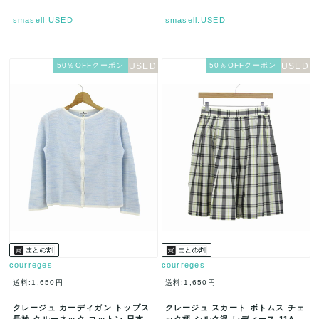
smasell.USED
smasell.USED
50％OFFクーポン
50％OFFクーポン
courreges
courreges
送料:1,650円
送料:1,650円
クレージュ カーディガン トップス
クレージュ スカート ボトムス チェ
長袖 クルーネック コットン 日本製
ック柄 シルク混 レディース 11AR