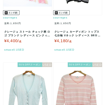
courreges
courreges
送料:1,650円
送料:1,650円
クレージュ ストール チェック柄 ロ
クレージュ カーディガン トップス
ゴ ブランド レディース ピンク co
七分袖 Vネック レディース 9Rサイ
urreges 【中古】
ズ グレー×ブラック co…
¥4,400/
¥4,180/
点
点
smasell.USED
smasell.USED
50％OFFクーポン
50％OFFクーポン