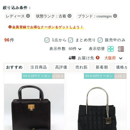
絞り込み条件：
レディース
状態ランク：古着
ブランド：courreges
会員登録でお得なクーポンをゲットしよう！
96
件
1点から
まとめ売り
販売中のみ
表示件数
表示切替
お届け先
おすすめ
注目商品
高評価
売れ筋
新着順
価格が
50％OFFクーポン
50％OFFクーポン