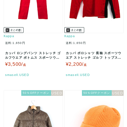
Kappa
Kappa
送料:1,650円
送料:1,650円
カッパ ロングパンツ ストレッチ ゴ
カッパ ポロシャツ 長袖 スポーツウ
ルフウエア ボトムス スポーツウエ
エア ストレッチ ゴルフ トップス
ア 赤 レディース 11サイズ…
レディース Mサイズ レッド…
¥3,500/
¥2,200/
点
点
smasell.USED
smasell.USED
50％OFFクーポン
50％OFFクーポン