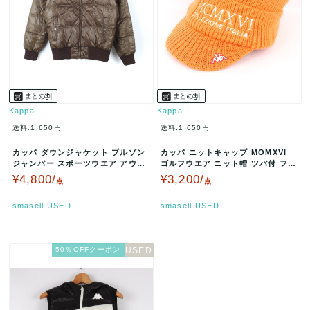
Kappa
Kappa
送料:1,650円
送料:1,650円
カッパ ダウンジャケット ブルゾン
カッパ ニットキャップ MOMXVI
ジャンパー スポーツウエア アウタ
ゴルフウエア ニット帽 ツバ付 フリ
ー レディース Lサイズ ブラ…
ース 帽子 レディース フ…
¥4,800/
¥3,200/
点
点
smasell.USED
smasell.USED
50％OFFクーポン