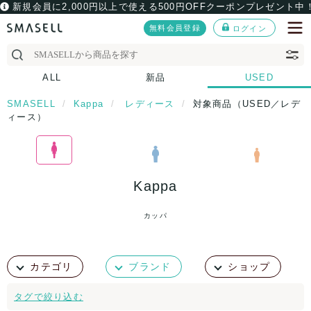
新規会員に2,000円以上で使える500円OFFクーポンプレゼント中
無料会員登録
ログイン
ALL
新品
USED
SMASELL
Kappa
レディース
対象商品（USED／レデ
ィース）
Kappa
カッパ
カテゴリ
ブランド
ショップ
タグで絞り込む