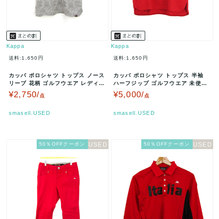
Kappa
Kappa
送料:1,650円
送料:1,650円
カッパ ポロシャツ トップス ノース
カッパ ポロシャツ トップス 半袖
リーブ 花柄 ゴルフウエア レディー
ハーフジップ ゴルフウエア 未使用
ス Mサイズ グレー Kap…
品 レディース Mサイズ 赤×…
¥2,750/
¥5,000/
点
点
smasell.USED
smasell.USED
50％OFFクーポン
50％OFFクーポン