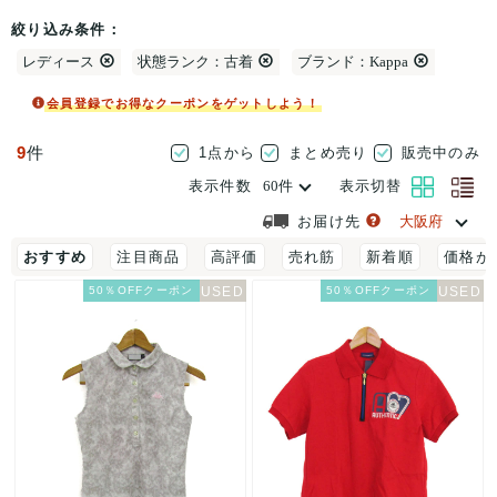
絞り込み条件：
レディース
状態ランク：古着
ブランド：Kappa
会員登録でお得なクーポンをゲットしよう！
9
件
1点から
まとめ売り
販売中のみ
表示件数
表示切替
お届け先
おすすめ
注目商品
高評価
売れ筋
新着順
価格が
50％OFFクーポン
50％OFFクーポン