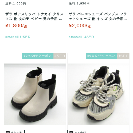
送料:1,650円
送料:1,650円
ザラ ボアスリッパ トナカイ クリス
ザラ バレエシューズ パンプス フラ
マス 靴 女の子 ベビー 男の子用 24
ットシューズ 靴 キッズ 女の子用 2
-25サイズ ベージュ …
9サイズ ゴールド ZAR…
¥1,800/
¥2,000/
点
点
smasell.USED
smasell.USED
50％OFFクーポン
50％OFFクーポン