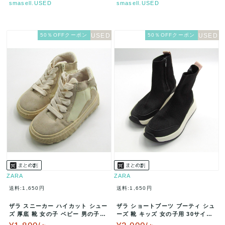
smasell.USED
smasell.USED
50％OFFクーポン
50％OFFクーポン
ZARA
ZARA
送料:1,650円
送料:1,650円
ザラ スニーカー ハイカット シュー
ザラ ショートブーツ ブーティ シュ
ズ 厚底 靴 女の子 ベビー 男の子用
ーズ 靴 キッズ 女の子用 30サイズ
24サイズ ベージュ Z…
ブラック ZARA 【中…