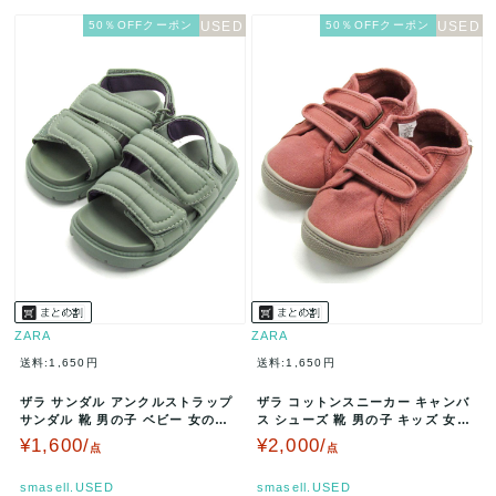
50％OFFクーポン
50％OFFクーポン
ZARA
ZARA
送料:1,650円
送料:1,650円
ザラ サンダル アンクルストラップ
ザラ コットンスニーカー キャンバ
サンダル 靴 男の子 ベビー 女の子
ス シューズ 靴 男の子 キッズ 女の
用 21サイズ グリーン ZA…
子用 28サイズ ピンク Z…
¥1,600/
¥2,000/
点
点
smasell.USED
smasell.USED