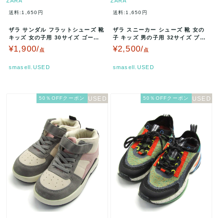
ZARA
ZARA
送料:1,650円
送料:1,650円
ザラ サンダル フラットシューズ 靴
ザラ スニーカー シューズ 靴 女の
キッズ 女の子用 30サイズ ゴール
子 キッズ 男の子用 32サイズ ブル
ド/ベージュ ZARA 【…
ー/ピンク/オレンジ/ホワ…
¥1,900/
¥2,500/
点
点
smasell.USED
smasell.USED
50％OFFクーポン
50％OFFクーポン