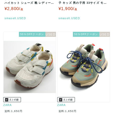
ハイカット シューズ 靴 レディース
子 キッズ 男の子用 33サイズ モス
キッズ 女の子用 33サイ…
グリーン ZARA 【中古…
¥2,800/
¥1,900/
点
点
smasell.USED
smasell.USED
50％OFFクーポン
50％OFFクーポン
ZARA
ZARA
送料:1,650円
送料:1,650円