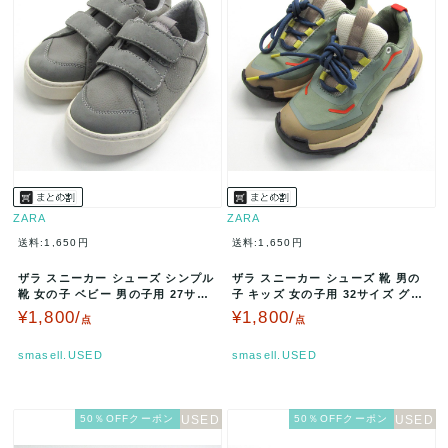
ZARA
ZARA
送料:1,650円
送料:1,650円
ザラ スニーカー シューズ シンプル
ザラ スニーカー シューズ 靴 男の
靴 女の子 ベビー 男の子用 27サイ
子 キッズ 女の子用 32サイズ グリ
ズ グレー ZARA 【…
ーン/パープル ZARA …
¥1,800/
¥1,800/
点
点
smasell.USED
smasell.USED
50％OFFクーポン
50％OFFクーポン