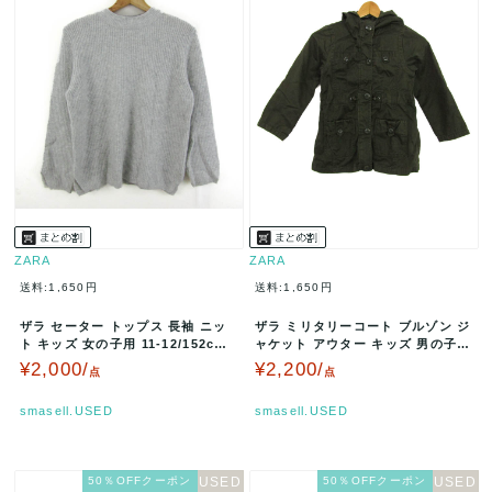
ZARA
ZARA
送料:1,650円
送料:1,650円
ザラ セーター トップス 長袖 ニッ
ザラ ミリタリーコート ブルゾン ジ
ト キッズ 女の子用 11-12/152cm
ャケット アウター キッズ 男の子用
サイズ グレー ZA…
118(5-6)サイズ カ…
¥2,000/
¥2,200/
点
点
smasell.USED
smasell.USED
50％OFFクーポン
50％OFFクーポン