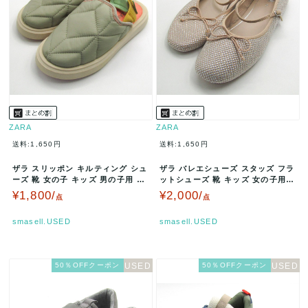
ZARA
ZARA
送料:1,650円
送料:1,650円
ザラ スリッポン キルティング シュ
ザラ バレエシューズ スタッズ フラ
ーズ 靴 女の子 キッズ 男の子用 30
ットシューズ 靴 キッズ 女の子用 3
サイズ グリーン ZAR…
4サイズ ベージュ/シルバ…
¥1,800/
¥2,000/
点
点
smasell.USED
smasell.USED
50％OFFクーポン
50％OFFクーポン