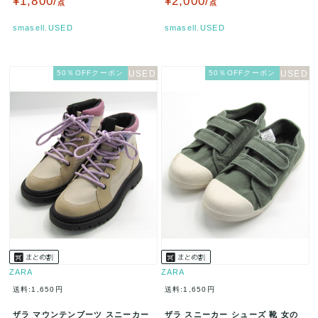
¥1,800/
¥2,000/
点
点
smasell.USED
smasell.USED
50％OFFクーポン
50％OFFクーポン
ZARA
ZARA
送料:1,650円
送料:1,650円
ザラ マウンテンブーツ スニーカー
ザラ スニーカー シューズ 靴 女の