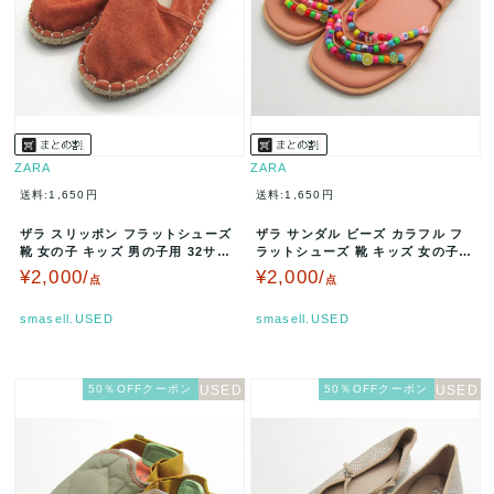
ZARA
ZARA
送料:1,650円
送料:1,650円
ザラ スリッポン フラットシューズ
ザラ サンダル ビーズ カラフル フ
靴 女の子 キッズ 男の子用 32サイ
ラットシューズ 靴 キッズ 女の子用
ズ レンガ ZARA 【中…
30サイズ ベージュピンク…
¥2,000/
¥2,000/
点
点
smasell.USED
smasell.USED
50％OFFクーポン
50％OFFクーポン