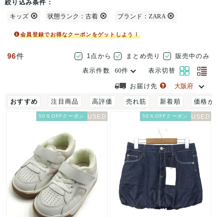
絞り込み条件：
キッズ
状態ランク：古着
ブランド：ZARA
会員登録でお得なクーポンをゲットしよう！
96
件
1点から
まとめ売り
販売中のみ
表示件数
表示切替
お届け先
おすすめ
注目商品
高評価
売れ筋
新着順
価格が
50％OFFクーポン
50％OFFクーポン