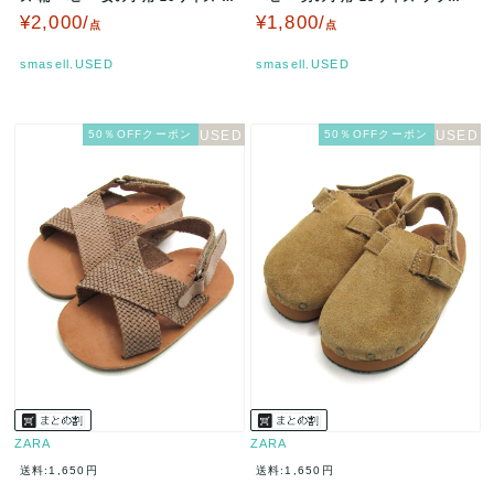
ワイト/グレー ZARA…
ン ZARA 【中古】
¥2,000/
¥1,800/
点
点
smasell.USED
smasell.USED
50％OFFクーポン
50％OFFクーポン
ZARA
ZARA
送料:1,650円
送料:1,650円