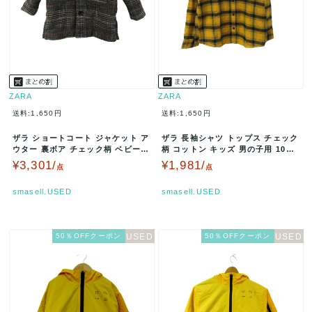
ZARA
ZARA
送料:1,650円
送料:1,650円
ザラ ショートコート ジャケット ア
ザラ 長袖シャツ トップス チェック
ウター 裏ボア チェック柄 ベビー
柄 コットン キッズ 男の子用 10サ
男の子用 12-18mont…
イズ イエロー ZARA …
¥3,301/
¥1,981/
点
点
smasell.USED
smasell.USED
50％OFFクーポン
50％OFFクーポン