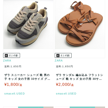
ZARA
ZARA
送料:1,650円
送料:1,650円
ザラ スニーカー シューズ 靴 男の
ザラ サンダル 編み込み フラットシ
子 キッズ 女の子用 33サイズ グレ
ューズ 靴 キッズ 女の子用 30サイ
ー ZARA 【中古】
ズ ブラウン ZARA 【…
¥1,800/
¥2,000/
点
点
smasell.USED
smasell.USED