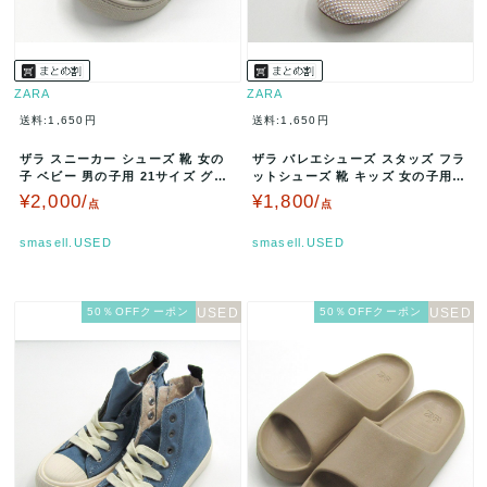
ZARA
ZARA
送料:1,650円
送料:1,650円
ザラ スニーカー シューズ 靴 女の
ザラ バレエシューズ スタッズ フラ
子 ベビー 男の子用 21サイズ グレ
ットシューズ 靴 キッズ 女の子用 3
ー ZARA 【中古】
1サイズ ベージュ/シルバ…
¥2,000/
¥1,800/
点
点
smasell.USED
smasell.USED
50％OFFクーポン
50％OFFクーポン