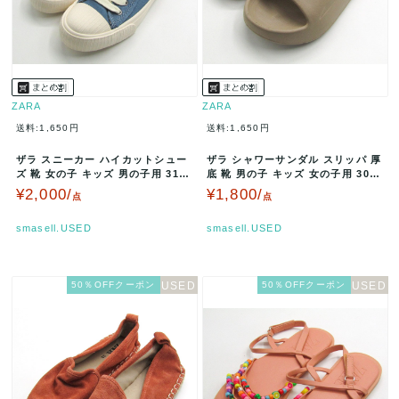
ZARA
ZARA
送料:1,650円
送料:1,650円
ザラ スニーカー ハイカットシュー
ザラ シャワーサンダル スリッパ 厚
ズ 靴 女の子 キッズ 男の子用 31サ
底 靴 男の子 キッズ 女の子用 30サ
イズ ブルー/ホワイト Z…
イズ ベージュ ZARA…
¥2,000/
¥1,800/
点
点
smasell.USED
smasell.USED
50％OFFクーポン
50％OFFクーポン