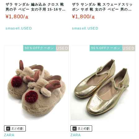
ザラ サンダル 編み込み クロス 靴
ザラ サンダル 靴 スウェードスリッ
男の子 ベビー 女の子用 15-16サイ
ポン サボ 靴 女の子 ベビー 男の子
ズ ブラウン ZARA…
用 23サイズ ベージュ…
¥1,800/
¥1,800/
点
点
smasell.USED
smasell.USED
50％OFFクーポン
50％OFFクーポン
ZARA
ZARA