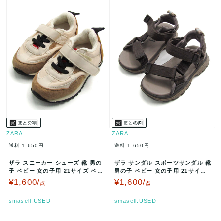
ZARA
ZARA
送料:1,650円
送料:1,650円
ザラ スニーカー シューズ 靴 男の
ザラ サンダル スポーツサンダル 靴
子 ベビー 女の子用 21サイズ ベー
男の子 ベビー 女の子用 21サイズ
ジュ ZARA 【中古】
ブラウン ZARA 【中…
¥1,600/
¥1,600/
点
点
smasell.USED
smasell.USED