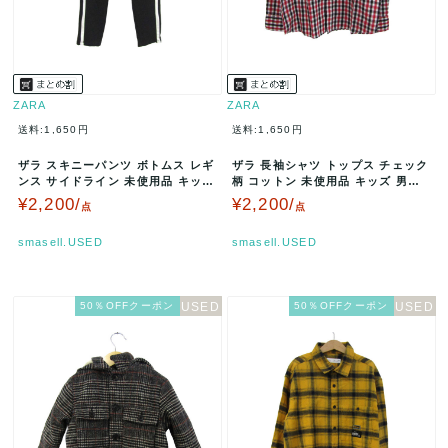
ZARA
ZARA
送料:1,650円
送料:1,650円
ザラ スキニーパンツ ボトムス レギ
ザラ 長袖シャツ トップス チェック
ンス サイドライン 未使用品 キッズ
柄 コットン 未使用品 キッズ 男の
女の子用 9サイズ ブラッ…
子用 118cmサイズ マル…
¥2,200/
¥2,200/
点
点
smasell.USED
smasell.USED
50％OFFクーポン
50％OFFクーポン