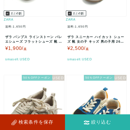
ZARA
ZARA
送料:1,650円
送料:1,650円
ザラ パンプス ラインストーン バレ
ザラ スニーカー ハイカット シュー
エシューズ フラットシューズ 靴 キ
ズ 靴 女の子 キッズ 男の子用 26サ
ッズ 女の子用 30サイズ …
イズ ベージュ/ブラウン…
¥1,900/
¥2,500/
点
点
smasell.USED
smasell.USED
50％OFFクーポン
50％OFFクーポン
検索条件を保存
絞り込む