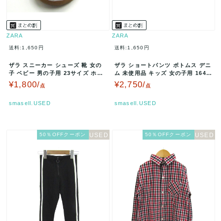
ZARA
ZARA
送料:1,650円
送料:1,650円
ザラ スニーカー シューズ 靴 女の
ザラ ショートパンツ ボトムス デニ
子 ベビー 男の子用 23サイズ ホワ
ム 未使用品 キッズ 女の子用 164c
イト ZARA 【中古】
mサイズ ブルー ZAR…
¥1,800/
¥2,750/
点
点
smasell.USED
smasell.USED
50％OFFクーポン
50％OFFクーポン