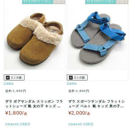
50％OFFクーポン
50％OFFクーポン
ZARA
ZARA
送料:1,650円
送料:1,650円
ザラ ボアサンダル スリッポン フラ
ザラ スポーツサンダル フラットシ
ットシューズ 靴 女の子 キッズ 男
ューズ ベルト 靴 キッズ 男の子用
の子用 30サイズ ブラウン…
32/33サイズ グレー/ブ…
¥1,800/
¥2,000/
点
点
smasell.USED
smasell.USED