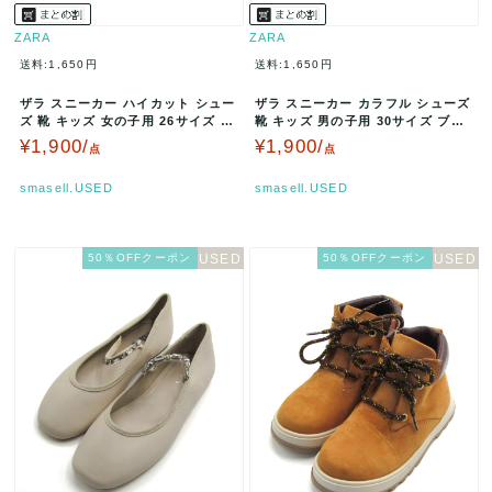
ZARA
ZARA
送料:1,650円
送料:1,650円
ザラ スニーカー ハイカット シュー
ザラ スニーカー カラフル シューズ
ズ 靴 キッズ 女の子用 26サイズ ホ
靴 キッズ 男の子用 30サイズ ブラ
ワイト/グレー/ピンク …
ック/グレー/グリーン/…
¥1,900/
¥1,900/
点
点
smasell.USED
smasell.USED
50％OFFクーポン
50％OFFクーポン