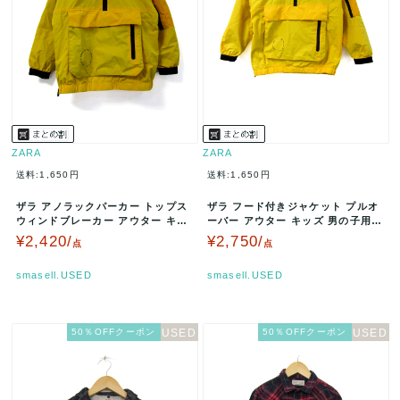
ZARA
ZARA
送料:1,650円
送料:1,650円
ザラ アノラックパーカー トップス
ザラ フード付きジャケット プルオ
ウィンドブレーカー アウター キッ
ーバー アウター キッズ 男の子用 8
ズ 男の子用 6サイズ イエロ…
サイズ イエロー ZARA …
¥2,420/
¥2,750/
点
点
smasell.USED
smasell.USED
50％OFFクーポン
50％OFFクーポン