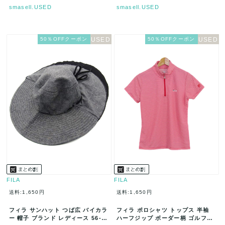
smasell.USED
smasell.USED
50％OFFクーポン
50％OFFクーポン
FILA
FILA
送料:1,650円
送料:1,650円
フィラ サンハット つば広 バイカラ
フィラ ポロシャツ トップス 半袖
ー 帽子 ブランド レディース 56-58
ハーフジップ ボーダー柄 ゴルフウ