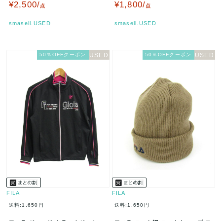
cmサイズ グレー×ブ…
エア レディース Mサイズ ピ…
¥2,500/
¥1,800/
点
点
smasell.USED
smasell.USED
50％OFFクーポン
50％OFFクーポン
FILA
FILA
送料:1,650円
送料:1,650円