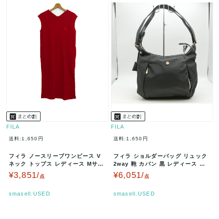
FILA
FILA
送料:1,650円
送料:1,650円
フィラ ノースリーブワンピース V
フィラ ショルダーバッグ リュック
ネック トップス レディース Mサイ
2way 鞄 カバン 黒 レディース ブ
ズ レッド FILA 【中古】
ラック FILA 【中古…
¥3,851/
¥6,051/
点
点
smasell.USED
smasell.USED