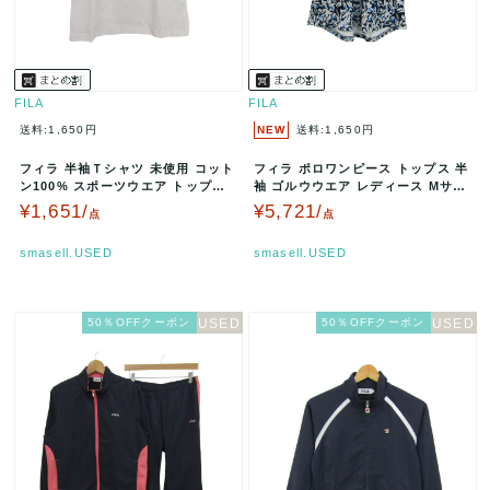
FILA
FILA
送料:1,650円
NEW
送料:1,650円
フィラ 半袖Ｔシャツ 未使用 コット
フィラ ポロワンピース トップス 半
ン100% スポーツウエア トップス
袖 ゴルウウエア レディース Mサイ
白 レディース Mサイズ …
ズ ネイビー FILA 【中…
¥1,651/
¥5,721/
点
点
smasell.USED
smasell.USED
50％OFFクーポン
50％OFFクーポン