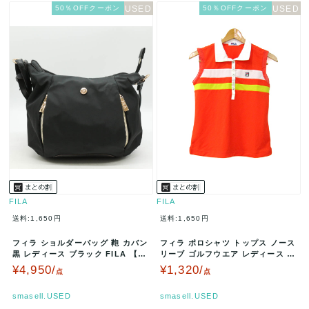
50％OFFクーポン
50％OFFクーポン
FILA
FILA
送料:1,650円
送料:1,650円
フィラ ショルダーバッグ 鞄 カバン
フィラ ポロシャツ トップス ノース
黒 レディース ブラック FILA 【中
リーブ ゴルフウエア レディース M
古】
サイズ オレンジ×白 FIL…
¥4,950/
¥1,320/
点
点
smasell.USED
smasell.USED