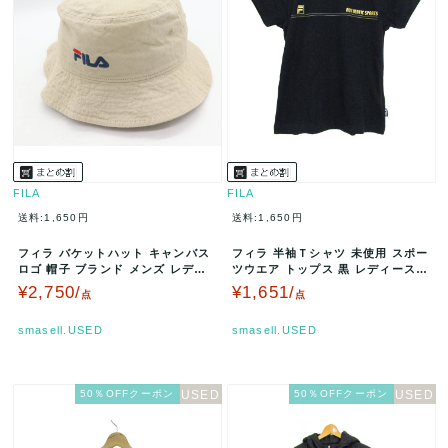
FILA
FILA
送料:1,650円
送料:1,650円
フィラ バケットハット キャンバス
フィラ 半袖Ｔシャツ 未使用 スポー
ロゴ 帽子 ブランド メンズ レディ
ツウエア トップス 黒 レディース
ース 58cmサイズ ベージ…
Mサイズ ブラック FILA…
¥2,750/
¥1,651/
点
点
smasell.USED
smasell.USED
50％OFFクーポン
50％OFFクーポン