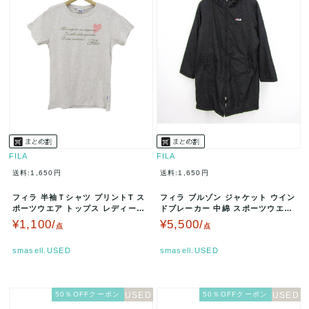
FILA
FILA
送料:1,650円
送料:1,650円
フィラ 半袖Ｔシャツ プリントT ス
フィラ ブルゾン ジャケット ウイン
ポーツウエア トップス レディース
ドブレーカー 中綿 スポーツウエア
Mサイズ ベージュ FILA…
アウター 黒 レディース L…
¥1,100/
¥5,500/
点
点
smasell.USED
smasell.USED
50％OFFクーポン
50％OFFクーポン