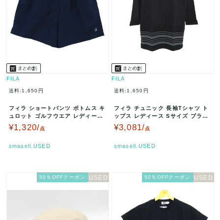
FILA
FILA
送料:1,650円
送料:1,650円
フィラ ショートパンツ ボトムス キ
フィラ チュニック 長袖Tシャツ ト
ュロット ゴルフウエア レディース
ップス レディース Sサイズ ブラッ
Lサイズ ネイビー FILA…
ク FILA 【中古】
¥1,320/
¥3,081/
点
点
smasell.USED
smasell.USED
50％OFFクーポン
50％OFFクーポン