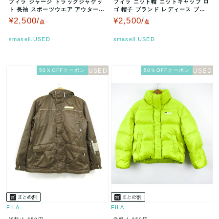
フィラ ジャージ トラックジャケッ
フィラ ニット帽 ニットキャップ ロ
ト 長袖 スポーツウエア アウター
ゴ 帽子 ブランド レディース ブラ
黒 レディース Mサイズ ブラ…
ウン FILA 【中古】
¥2,500/
¥2,500/
点
点
smasell.USED
smasell.USED
50％OFFクーポン
50％OFFクーポン
FILA
FILA