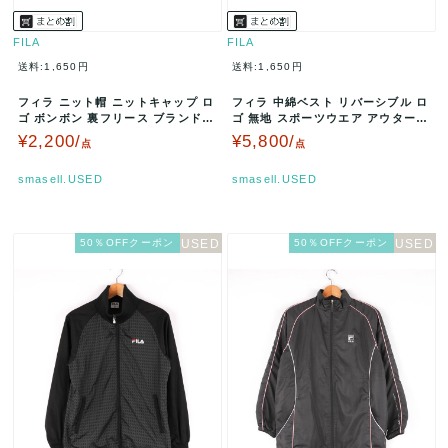
FILA
FILA
送料:1,650円
送料:1,650円
フィラ ニット帽 ニットキャップ ロ
フィラ 中綿ベスト リバーシブル ロ
ゴ ボンボン 裏フリース ブランド
ゴ 無地 スポーツウエア アウター
帽子 レディース ネイビー …
黒 レディース Mサイズ ブ…
¥2,200/
¥5,800/
点
点
smasell.USED
smasell.USED
50％OFFクーポン
50％OFFクーポン