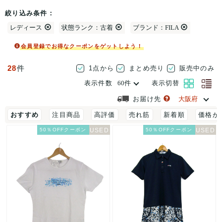
絞り込み条件：
レディース
状態ランク：古着
ブランド：FILA
会員登録でお得なクーポンをゲットしよう！
28
件
1点から
まとめ売り
販売中のみ
表示件数
表示切替
お届け先
おすすめ
注目商品
高評価
売れ筋
新着順
価格が
50％OFFクーポン
50％OFFクーポン