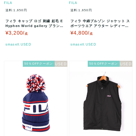
FILA
FILA
送料:1,650円
送料:1,650円
フィラ キャップ ロゴ 刺繍 起毛 E
フィラ 中綿ブルゾン ジャケット ス
Hyphen World gallery ブランド
ポーツウエア アウター レディース
帽子 レ…
Mサイズ グレー FILA …
¥3,200/
¥4,800/
点
点
smasell.USED
smasell.USED
50％OFFクーポン
50％OFFクーポン