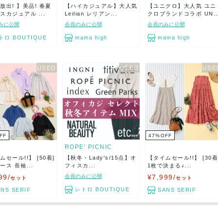
放出! 】美品! 春夏
【ハイカジュアル】大人気
【ユニクロ】大人気 ユニ
スカジュアル ...
Leilian レリアン...
クロブランドコラボ UN
I...
みに公開
会員のみに公開
会員のみに公開
トロ BOUTIQUE
mama high
mama high
FF
47
%
OFF
ROPE' PICNIC
ムセール!!】 [50着]
【秋冬・Lady's/15点】オ
【タイムセール!!】 [30着
ース 長袖...
フィスカ...
1枚で決まる♪...
99/
会員のみに公開
¥7,999/
セット
セット
レトロ BOUTIQUE
NS SERIF
SANS SERIF