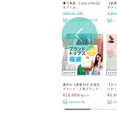
◆【春夏・Lady's/20点】
【倉庫
オフィカ...
オフィ
会員のみに公開
会員の
レトロ BOUTIQUE
レ
5％OFFクーポン
84
%
OFF
61
%
O
爆売れ【春夏SS】百貨店
【タイ
ブランド・人気ブランドな
レディ
ど...
¥10,000/
¥3,9
セット
earthshop
SA