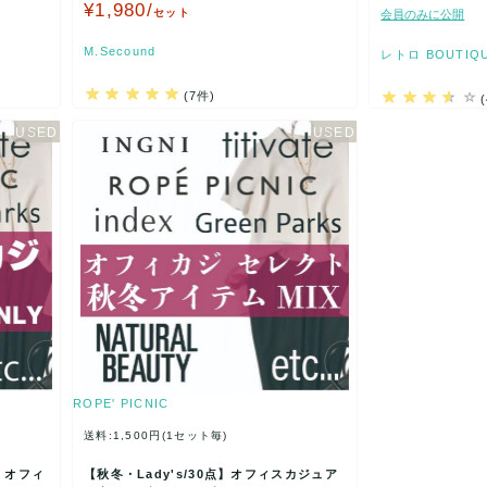
ト…
¥1,980/
セット
会員のみに公開
M.Secound
レトロ BOUTIQ
(7件)
ROPE' PICNIC
送料:1,500円(1セット毎)
点】オフィ
【秋冬・Lady's/30点】オフィスカジュア