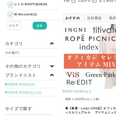
7
件
1点から
まとめ売
レトロ BOUTIQUE(6)
M.Secound(1)
おすすめ
注目商品
高
クリア
検索
カテゴリ
その他(7)
その他のカテゴリ
ブランドリスト
ROPE PICNIC(5)
ROPE' PICNICなど
ROPE PICNICなど(1)
送料:1,300円(1セット毎)
サイズで探す
◆【春夏・Lady's/20点】オフィ
ィスカジュアル☆ アイテムミッ