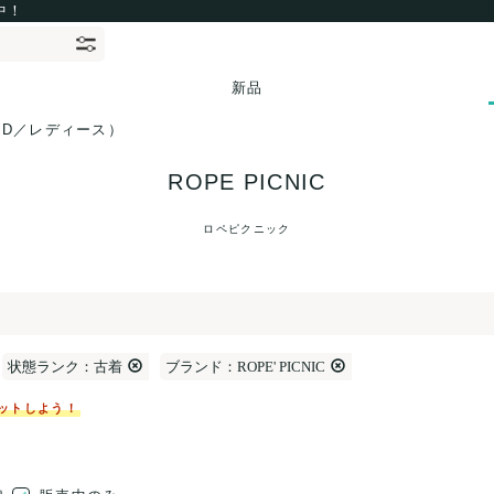
中！
新品
ED／レディース）
ROPE PICNIC
ロペピクニック
状態ランク：古着
ブランド：ROPE' PICNIC
ットしよう！