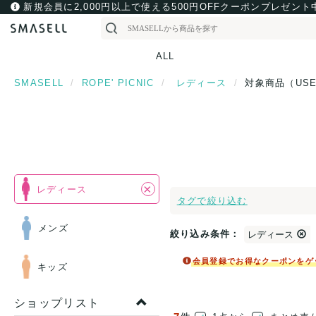
新規会員に2,000円以上で使える500円OFFクーポンプレゼント
ALL
SMASELL
ROPE' PICNIC
レディース
対象商品（US
×
レディース
タグで絞り込む
メンズ
絞り込み条件：
レディース
会員登録でお得なクーポンをゲ
キッズ
ショップリスト