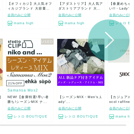
【オフィカジ】大人気オフ
【アダストリア】大人気ア
【春夏めちゃ
ィカジブランド 大容量
ダストリアブランド 大容
い!!・Lady'...
4...
量...
会員のみに公開
会員のみに公開
会員のみに公開
mama high
mama high
レトロ BO
21
%
OFF
Samansa Mos2
]
NEW!【倉庫特選!早い者
【シーズンMIX・Men’s,L
【カジュアル】
勝ち!シーズンMIX ナ...
ady'...
ocol raffine..
会員のみに公開
会員のみに公開
会員のみに公開
レトロ BOUTIQUE
レトロ BOUTIQUE
mama hig