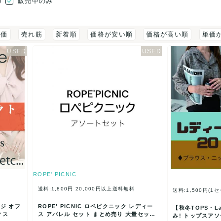
り
販売中のみ
評価
売れ筋
新着順
価格が安い順
価格が高い順
単価
ROPE' PICNIC
送料:1,800円
20,000円以上送料無料
送料:1,500円(1
カジ オフ
ROPE' PICNIC ロペピクニック レディー
【秋冬TOPS・La
クス
ス アパレル セット まとめ売り 大量セット
み! トップスア