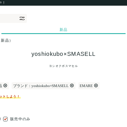
中！
新品
（新品）
yoshiokubo×SMASELL
ヨシオクボスマセル
品
ブランド：yoshiokubo×SMASELL
EMARE
ットしよう！
り
販売中のみ