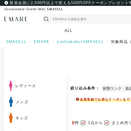
新規会員に2,000円以上で使える500円OFFクーポンプレゼント
Sustainable Outlet Mall
ALL
SMASELL
EMARE
yoshiokubo×SMASELL
対象商品
レディース
絞り込み条件：
状態ランク：新
会員登録でお得なクーポンをゲ
メンズ
キッズ
0
件
1点から
まとめ売