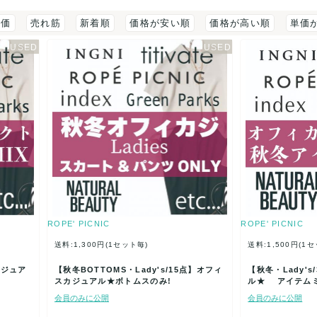
評価
売れ筋
新着順
価格が安い順
価格が高い順
単価
ROPE' PICNIC
ROPE' PICNIC
送料:1,300円(1セット毎)
送料:1,500円(1
カジュア
【秋冬BOTTOMS・Lady's/15点】オフィ
【秋冬・Lady'
スカジュアル★ボトムスのみ!
ル★ アイテム
会員のみに公開
会員のみに公開