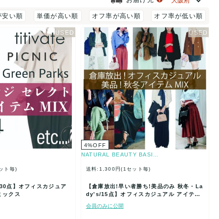
が安い順
単価が高い順
オフ率が高い順
オフ率が低い順
4
%
OFF
NATURAL BEAUTY BASI…
セット毎)
送料:1,300円(1セット毎)
s/30点】オフィスカジュア
【倉庫放出!早い者勝ち!美品のみ 秋冬・La
ミックス
dy's/15点】オフィスカジュアル アイテム
ミックス …
会員のみに公開