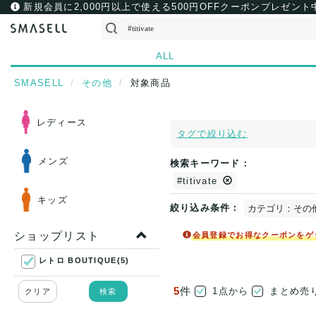
新規会員に2,000円以上で使える500円OFFクーポンプレゼント
ALL
SMASELL
その他
対象商品
レディース
タグで絞り込む
メンズ
検索キーワード：
#titivate
キッズ
絞り込み条件：
カテゴリ：その
ショップリスト
会員登録でお得なクーポンをゲ
レトロ BOUTIQUE(5)
5
件
1点から
まとめ売
クリア
検索