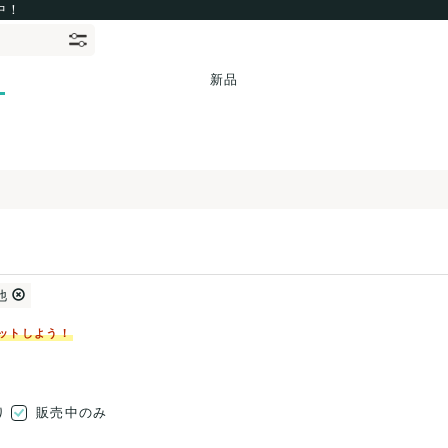
中！
新品
他
ットしよう！
り
販売中のみ