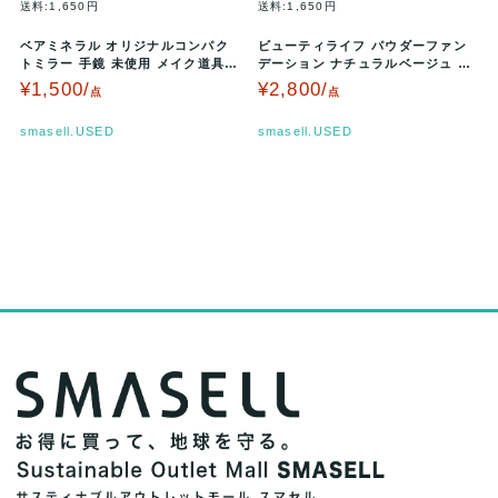
送料:1,650円
送料:1,650円
ベアミネラル オリジナルコンパク
ビューティライフ パウダーファン
トミラー 手鏡 未使用 メイク道具
デーション ナチュラルベージュ 詰
外装難有 レディース bareM…
替用 未使用 パフ無 外装難有 レ…
¥1,500/
¥2,800/
点
点
smasell.USED
smasell.USED