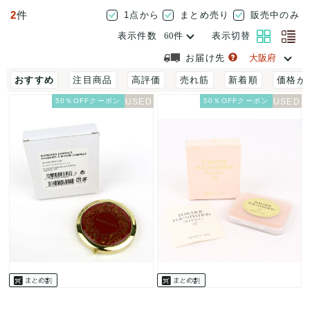
2
件
1点から
まとめ売り
販売中のみ
表示件数
表示切替
お届け先
おすすめ
注目商品
高評価
売れ筋
新着順
価格が
50％OFFクーポン
50％OFFクーポン