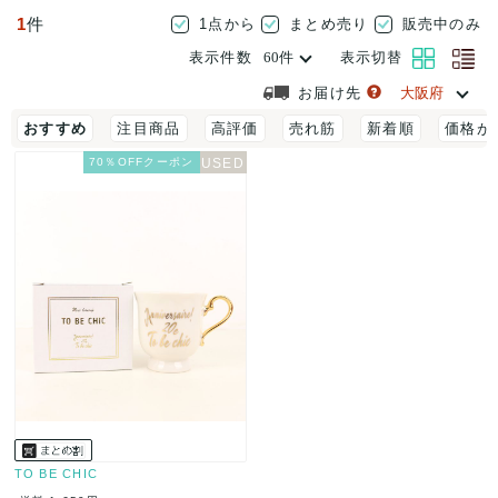
1
件
1点から
まとめ売り
販売中のみ
表示件数
表示切替
お届け先
おすすめ
注目商品
高評価
売れ筋
新着順
価格が
70％OFFクーポン
TO BE CHIC