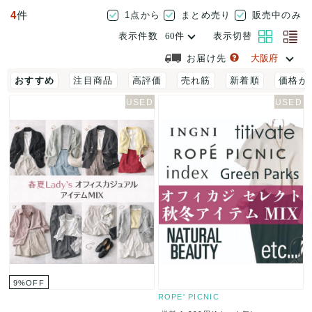
4
件
1点から
まとめ売り
販売中のみ
表示件数
表示切替
お届け先
おすすめ
注目商品
高評価
売れ筋
新着順
価格が
9
%
OFF
ROPE' PICNIC