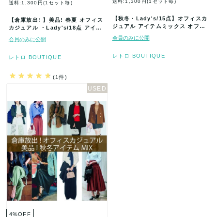
送料:1,300円(1セット毎)
送料:1,300円(1セット毎)
【秋冬・Lady's/15点】オフィスカ
【倉庫放出! 】美品! 春夏 オフィス
ジュアル アイテムミックス オフィ
カジュアル ・Lady's/18点 アイテ
カジ
ムミックス オフィカ…
会員のみに公開
会員のみに公開
レトロ BOUTIQUE
レトロ BOUTIQUE
(1件)
4
%
OFF