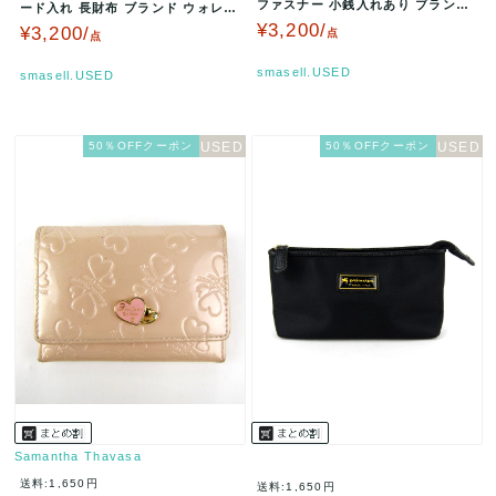
ファスナー 小銭入れあり ブランド
ード入れ 長財布 ブランド ウォレッ
ロングウォレット レディース …
ト メンズ ブラウン Clu…
¥3,200/
¥3,200/
点
点
smasell.USED
smasell.USED
50％OFFクーポン
50％OFFクーポン
Samantha Thavasa
送料:1,650円
送料:1,650円