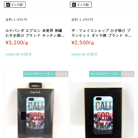
送料:1,650円
送料:1,650円
ルナパンダ エプロン 未使用 刺繍
ザ・フェイスショップ ひざ掛け ブ
たすき掛け ブランド キッチン雑貨
ランケット ダイヤ柄 ブランド 小物
レディース ピンク Luna…
レディース ベージュ THE…
¥3,200/
¥2,500/
点
点
smasell.USED
smasell.USED
50％OFFクーポン
50％OFFクーポン