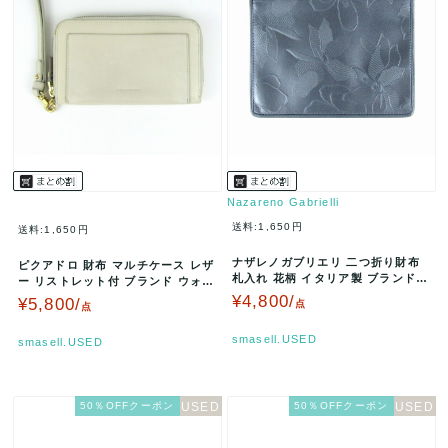
Nazareno Gabrielli
送料:1,650円
送料:1,650円
ナザレノガブリエリ 二つ折り財布
ピクアドロ 財布 マルチケース レザ
札入れ 花柄 イタリア製 ブランド
ー リストレット付 ブランド ウォレ
ウォレット レディース ネイビ…
ット レディース アイボリー…
¥4,800/
¥5,800/
点
点
smasell.USED
smasell.USED
50％OFFクーポン
50％OFFクーポン