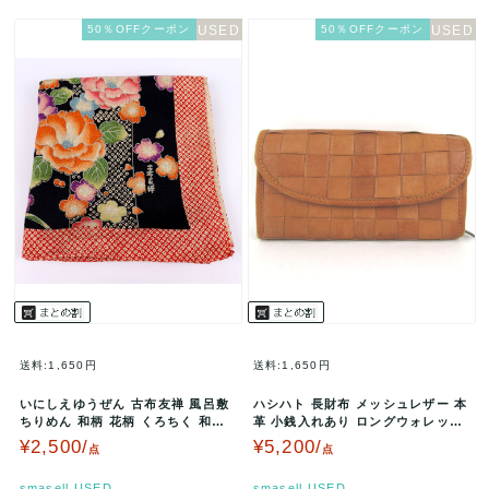
50％OFFクーポン
50％OFFクーポン
送料:1,650円
送料:1,650円
いにしえゆうぜん 古布友禅 風呂敷
ハシハト 長財布 メッシュレザー 本
ちりめん 和柄 花柄 くろちく 和小
革 小銭入れあり ロングウォレット
物 レディース ブラック K…
レディース メンズ ブラウン…
¥2,500/
¥5,200/
点
点
smasell.USED
smasell.USED