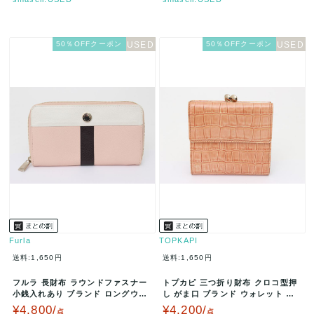
50％OFFクーポン
50％OFFクーポン
Furla
TOPKAPI
送料:1,650円
送料:1,650円
フルラ 長財布 ラウンドファスナー
トプカピ 三つ折り財布 クロコ型押
小銭入れあり ブランド ロングウォ
し がま口 ブランド ウォレット レ
レット レディース ピンク F…
ディース ピンク TOPKAP…
¥4,800/
¥4,200/
点
点