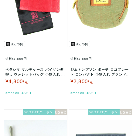
送料:1,650円
送料:1,650円
ベラシマ マルチケース パイソン型
ジムトンプソン ポーチ ロゴプレー
押し ウォレットバッグ 小物入れ ブ
ト コンパクト 小物入れ ブランド
ランド レディース レッド B…
レディース グリーン JIM …
¥4,800/
¥2,800/
点
点
smasell.USED
smasell.USED
50％OFFクーポン
50％OFFクーポン