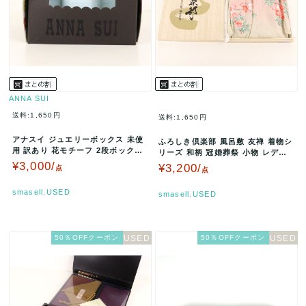
ANNA SUI
送料:1,650円
送料:1,650円
アナスイ ジュエリーボックス 未使
ふろしき倶楽部 風呂敷 友禅 着物シ
用 訳あり 花モチーフ 2段ボックス
リーズ 和柄 冠婚葬祭 小物 レディ
小物入れ ブランド レディー…
ース ピンク HUROSHI…
¥3,000/
¥3,200/
点
点
smasell.USED
smasell.USED
50％OFFクーポン
50％OFFクーポン