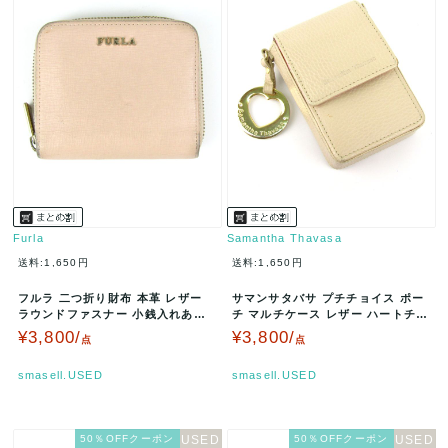
Furla
Samantha Thavasa
送料:1,650円
送料:1,650円
フルラ 二つ折り財布 本革 レザー
サマンサタバサ プチチョイス ポー
ラウンドファスナー 小銭入れあり
チ マルチケース レザー ハートチャ
ブランド ウォレット レディー…
ーム ブランド 小物 レディー…
¥3,800/
¥3,800/
点
点
smasell.USED
smasell.USED
50％OFFクーポン
50％OFFクーポン