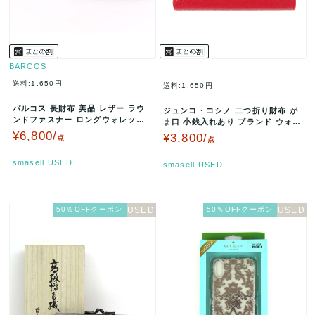
BARCOS
送料:1,650円
送料:1,650円
バルコス 長財布 美品 レザー ラウ
ジュンコ・コシノ 二つ折り財布 が
ンドファスナー ロングウォレット
ま口 小銭入れあり ブランド ウォレ
小物 黒 レディース メンズ …
ット レディース レッド JU…
¥6,800/
¥3,800/
点
点
smasell.USED
smasell.USED
50％OFFクーポン
50％OFFクーポン