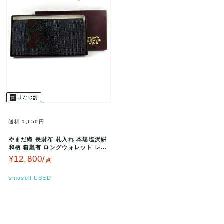
送料:1,650円
やまだ織 長財布 札入れ 本場塩沢絣
和柄 箱難有 ロングウォレット レデ
ィース ネイビー YAMA…
¥12,800/
点
smasell.USED