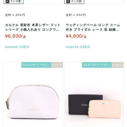
送料:1,650円
送料:1,650円
カルクル 長財布 本革レザー ドット
ウェディングベール ロング コーム
シリーズ 小銭入れあり ロングウォ
付き ブライダル レース 花 結婚式
レット レディース ブルー c…
アクセサリー レディース ア…
¥6,800/
¥4,800/
点
点
smasell.USED
smasell.USED
50％OFFクーポン
50％OFFクーポン