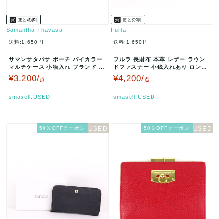
Samantha Thavasa
Furla
送料:1,650円
送料:1,650円
サマンサタバサ ポーチ バイカラー
フルラ 長財布 本革 レザー ラウン
マルチケース 小物入れ ブランド レ
ドファスナー 小銭入れあり ロング
ディース グレー/イエロー …
ウォレット ブランド 小物 レ…
¥3,200/
¥4,200/
点
点
smasell.USED
smasell.USED
50％OFFクーポン
50％OFFクーポン