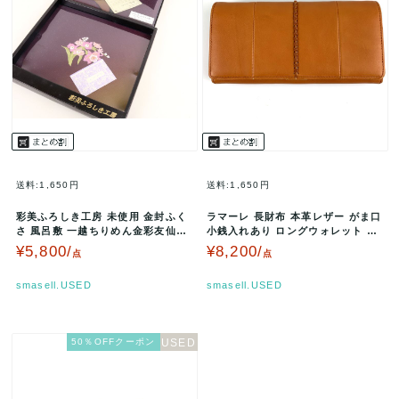
送料:1,650円
送料:1,650円
彩美ふろしき工房 未使用 金封ふく
ラマーレ 長財布 本革レザー がま口
さ 風呂敷 一越ちりめん金彩友仙3
小銭入れあり ロングウォレット レ
点揃い 冠婚葬祭 小物 レディー…
ディース オレンジ lama…
¥5,800/
¥8,200/
点
点
smasell.USED
smasell.USED
50％OFFクーポン