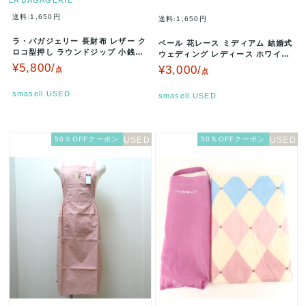
送料:1,650円
送料:1,650円
ラ・バガジェリー 長財布 レザー ク
ベール 花レース ミディアム 結婚式
ロコ型押し ラウンドジップ 小銭入
ウェディング レディース ホワイト
れあり ロングウォレット レデ…
veil 【中古】
¥5,800/
¥3,000/
点
点
smasell.USED
smasell.USED
50％OFFクーポン
50％OFFクーポン