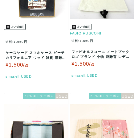
FABIO RUSCONI
送料:1,650円
送料:1,650円
ファビオルスコーニ ノートブック
ケースヤード スマホケース ビーチ
ロゴ ブランド 小物 袋難有 レディ
カリフォルニア ウッド 雑貨 箱難有
ース ゴールド FABIO R…
レディース マルチカラー …
¥1,500/
¥1,500/
点
点
smasell.USED
smasell.USED
50％OFFクーポン
50％OFFクーポン