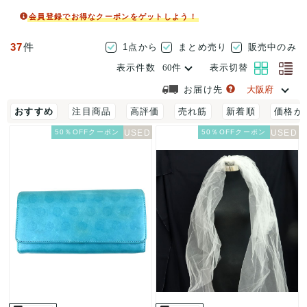
会員登録でお得なクーポンをゲットしよう！
37
件
1点から
まとめ売り
販売中のみ
表示件数
表示切替
お届け先
おすすめ
注目商品
高評価
売れ筋
新着順
価格が
50％OFFクーポン
50％OFFクーポン