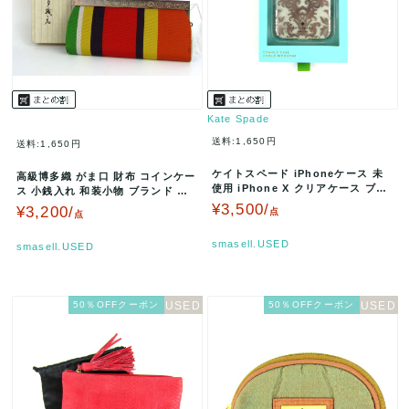
Kate Spade
送料:1,650円
送料:1,650円
ケイトスペード iPhoneケース 未
高級博多織 がま口 財布 コインケー
使用 iPhone X クリアケース ブラ
ス 小銭入れ 和装小物 ブランド ウ
ンド レディース ク…
ォレット レディース マルチ…
¥3,500/
¥3,200/
点
点
smasell.USED
smasell.USED
50％OFFクーポン
50％OFFクーポン