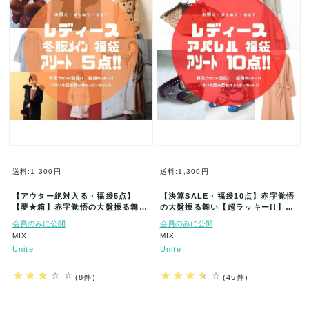
送料:1,300円
送料:1,300円
【アウター絶対入る・福袋5点】
【決算SALE・福袋10点】赤字覚悟
【夢★箱】赤字覚悟の大盤振る舞い
の大盤振る舞い【超ラッキー!!】
【超ラッキー!!】【まとめてお得に
【まとめてお得にGET】新品★大…
会員のみに公開
会員のみに公開
GE…
MIX
MIX
Unite
Unite
(8件)
(45件)