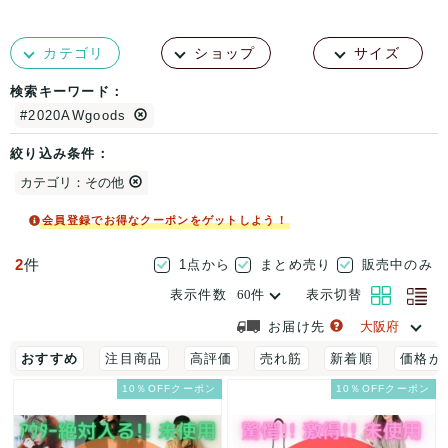
カテゴリ
ショップ
サイズ
検索キーワード：
#2020AWgoods
絞り込み条件：
カテゴリ：その他
会員登録でお得なクーポンをゲットしよう！
2
件
1点から
まとめ売り
販売中のみ
表示件数
表示切替
お届け先
おすすめ
注目商品
高評価
売れ筋
新着順
価格が
10％OFFクーポン
10％OFFクーポン