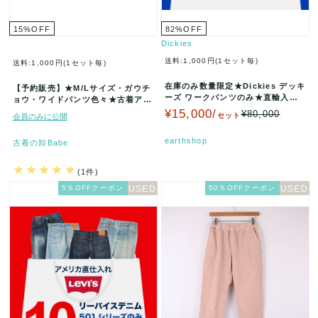
15
%
OFF
82
%
OFF
Dickies
送料:1,000円(1セット毎)
送料:1,000円(1セット毎)
在庫のみ数量限定★Dickies デッキ
【予約販売】★M/Lサイズ・ガウチ
ーズ ワークパンツのみ★直輸入ア
ョウ・ワイドパンツ色々★古着アイ
メリカ古着 10点セット★卸…
テム福袋★50着セット★まとめ売
¥15,000/
¥80,000
セット
会員のみに公開
★…
earthshop
古着の卸Babe
(1件)
5％OFFクーポン
50％OFFクーポン