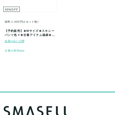
43
%
OFF
送料:1,000円(1セット毎)
【予約販売】★Mサイズ★スキニー
パンツ色々★古着アイテム福袋★40
着セット★まとめ売★古着★卸★ベ
会員のみに公開
ー…
古着の卸Babe