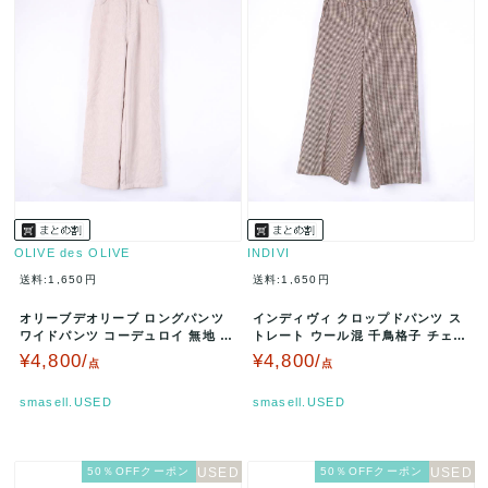
OLIVE des OLIVE
INDIVI
送料:1,650円
送料:1,650円
オリーブデオリーブ ロングパンツ
インディヴィ クロップドパンツ ス
ワイドパンツ コーデュロイ 無地 ボ
トレート ウール混 千鳥格子 チェッ
トムス レディース Mサイズ …
ク ボトムス レディース 40…
¥4,800/
¥4,800/
点
点
smasell.USED
smasell.USED
50％OFFクーポン
50％OFFクーポン