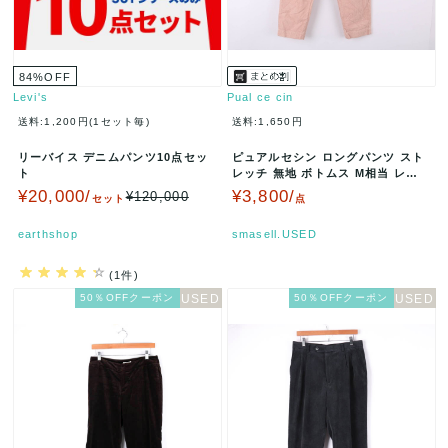
84
%
OFF
Levi's
Pual ce cin
送料:1,200円(1セット毎)
送料:1,650円
リーバイス デニムパンツ10点セッ
ピュアルセシン ロングパンツ スト
ト
レッチ 無地 ボトムス M相当 レデ
ィース フリーサイズ ピンク…
¥20,000/
¥3,800/
¥120,000
セット
点
earthshop
smasell.USED
(1件)
50％OFFクーポン
50％OFFクーポン