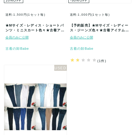
20
%
OFF
-50
%
OFF
送料:1,500円(1セット毎)
送料:1,000円(1セット毎)
★Mサイズ・レディス・ショートパ
【予約販売】★Mサイズ・レディー
ンツ・ミニスカート色々★古着アイ
ス・ジーンズ色々★古着アイテム★
テム★40着セット福袋★まとめ売り
50着セット★まとめ売り★古着★卸
会員のみに公開
会員のみに公開
★…
★…
古着の卸Babe
古着の卸Babe
(1件)