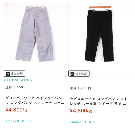
GLOBAL WORK
送料:1,650円
送料:1,650円
グローバルワーク ペインターパン
ラピスルーチェ ロングパンツ スト
ツ ロングパンツ ストレッチ コーデ
レッチ ウール混 ツイード ラメ 卒
ュロイ 無地 ボトムス レディー…
業 卒園 ボトムス 黒 レディ…
¥4,800/
¥4,800/
点
点
smasell.USED
smasell.USED