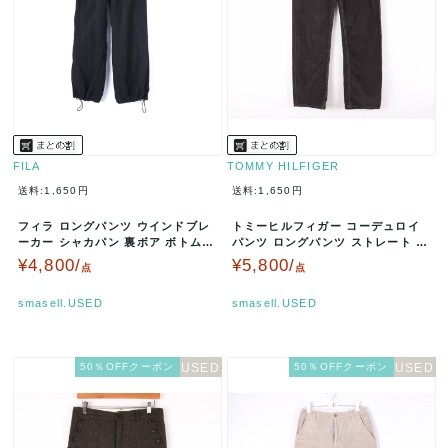
FILA
TOMMY HILFIGER
送料:1,650円
送料:1,650円
フィラ ロングパンツ ウインドブレ
トミーヒルフィガー コーデュロイ
ーカー シャカパン 裏ボア ボトムス
パンツ ロングパンツ ストレート ボ
スポーツウエア 大きいサイズ…
トムス コットン100% メンズ…
¥4,800/
¥5,800/
点
点
smasell.USED
smasell.USED
50％OFFクーポン
50％OFFクーポン