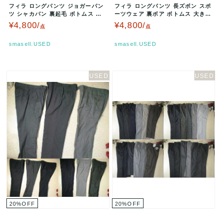
フィラ ロングパンツ ジョガーパン
フィラ ロングパンツ 長ズボン スポ
ツ シャカパン 裏起毛 ボトムス ス
ーツウェア 裏ボア ボトムス 大きい
ポーツウェア 大きいサイズ メ…
サイズ メンズ LLサイズ …
¥4,800/
¥4,800/
点
点
smasell.USED
smasell.USED
20
%
OFF
20
%
OFF