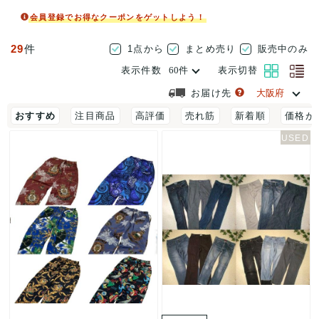
会員登録でお得なクーポンをゲットしよう！
29
件
1点から
まとめ売り
販売中のみ
表示件数
表示切替
お届け先
おすすめ
注目商品
高評価
売れ筋
新着順
価格が