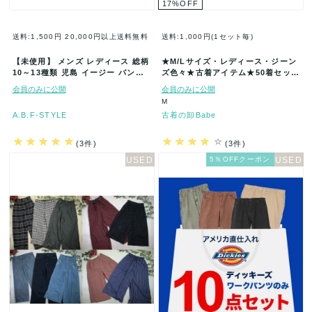
17
%
OFF
送料:1,500円
20,000円以上送料無料
送料:1,000円(1セット毎)
【未使用】 メンズ レディース 総柄
★M/Lサイズ・レディース・ジーン
10～13種類 児島 イージー パンツ
ズ色々★古着アイテム★50着セット
90s まとめ売り ア…
★まとめ売り★古着★卸★ベール
会員のみに公開
会員のみに公開
★…
M
A.B.F-STYLE
古着の卸Babe
(3件)
(3件)
5％OFFクーポン