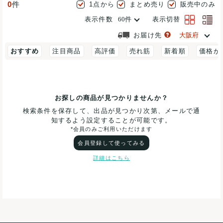
0
件
1点から
まとめ売り
販売中のみ
表示件数
表示切替
お届け先
おすすめ
注目商品
高評価
売れ筋
新着順
価格が
お探しの商品が見つかりませんか？
検索条件を保存して、出品が見つかり次第、メールで通
知するよう設定することが可能です。
*会員のみご利用いただけます
会員登録して使ってみる
詳細はこちら