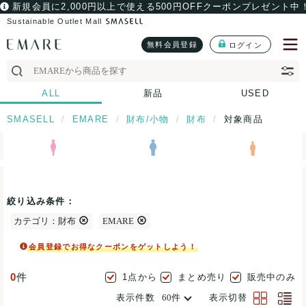
新規会員に2,000円以上で使える500円OFFクーポンプレゼント中
Sustainable Outlet Mall
無料会員登録
ログイン
ALL
新品
USED
SMASELL
EMARE
財布/小物
財布
対象商品
絞り込み条件：
カテゴリ：財布
EMARE
会員登録でお得なクーポンをゲットしよう！
0
件
1点から
まとめ売り
販売中のみ
表示件数
表示切替