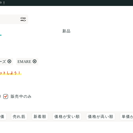
中！
新品
ーズ
EMARE
ットしよう！
り
販売中のみ
評価
売れ筋
新着順
価格が安い順
価格が高い順
単価