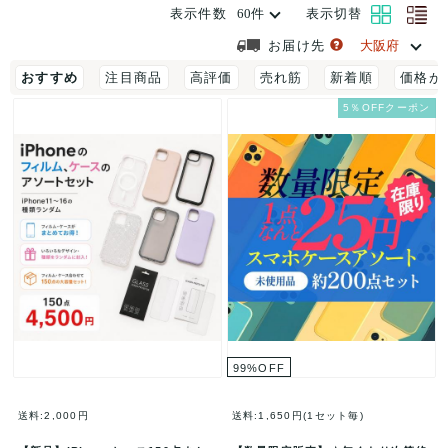
表示件数
表示切替
お届け先
おすすめ
注目商品
高評価
売れ筋
新着順
価格が
5％OFFクーポン
99
%
OFF
送料:2,000円
送料:1,650円(1セット毎)