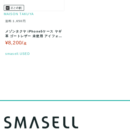
MAISON TAKUYA
送料:1,650円
メゾンタクヤ iPhone5ケース ヤギ
革 ゴートレザー 未使用 アイフォン
カバー ブランド 黒 …
¥8,200/
点
smasell.USED