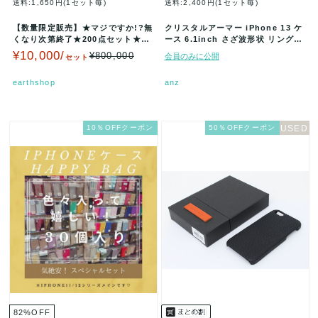
送料:1,650円(1セット毎)
送料:2,400円(1セット毎)
【数量限定販売】★マジですか!?無
クリスタルアーマー iPhone 13 ケ
くなり次第終了★200点セット★25
ース 6.1inch さざ波形状 リングス
円仕入れ★新品未使用 ipho…
トラップ付 90…
¥10,000/
¥800,000
会員のみに公開
セット
earthshop
anz
10％OFFクーポン
50％OFFクーポン
82
%
OFF