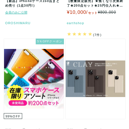
【新品】iPhoneケース150点まと
【数量限定販売】★無くなり次第終
め売り (1点30円!)
了★200点セット★25円仕入れ★新
品未使用 iphoneケース A…
¥10,000/
¥800,000
会員のみに公開
セット
OROSHIMARU
earthshop
(7件)
5％OFFクーポン
99
%
OFF