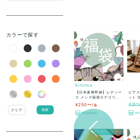
カラーで探す
Kinshuu
【日本倉庫即納】レディー
ピアス
ス メンズ福袋カテゴリ選
ット 
べ...
¥250〜/
会員の
点
検索
クリア
an
Kinshuu
5％OFFクーポン