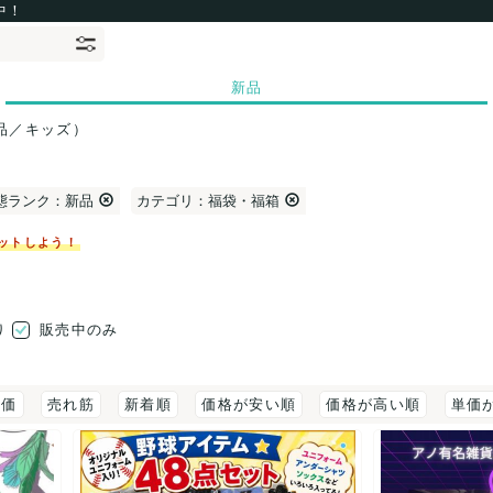
中！
新品
品／キッズ）
態ランク：新品
カテゴリ：福袋・福箱
ットしよう！
り
販売中のみ
評価
売れ筋
新着順
価格が安い順
価格が高い順
単価