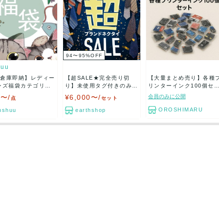
94〜95
%
OFF
huu
本倉庫即納】レディー
【超SALE★完全売り切
【大量まとめ売り】各種
り】未使用タグ付きのみ
リンターインク100個セ
ブ...
ッ...
0〜/
¥6,000〜/
会員のみに公開
点
セット
OROSHIMARU
nshuu
earthshop