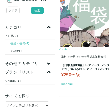
クリア
検索
カテゴリ
その他(7)
福袋・福箱(4)
Kinshuu
その他(3)
送料:700円
10,000円以上送料無料
その他のカテゴリ
【日本倉庫即納】レディース メン
テゴリ選べる◎ レディース/メンズ靴
ブランドリスト
夏 秋冬 トレン…
¥250〜/
点
Kinshuu(1)
Kinshuu
サイズで探す