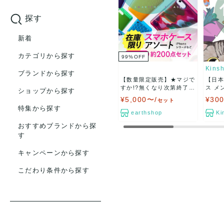
探す
新着
カテゴリから探す
99
%
OFF
Kins
ブランドから探す
【数量限定販売】★マジで
【日
すか!?無くなり次第終了
ス メンズ福袋カテゴリ
ショップから探す
★...
選...
¥5,000〜/
¥30
セット
特集から探す
earthshop
Ki
おすすめブランドから探
す
キャンペーンから探す
こだわり条件から探す