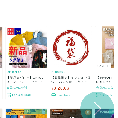
85
%
OFF
UNIQLO
Kinshuu
【新品タグ付き】UNIQL
【数量限定】キンシュウ福
【85%OFF】2
O・GUアソートセット(...
袋 アパレル服 5点セッ
ORLD(ワールド
ト...
会員のみに公開
¥3,200/
会員のみに公開
点
Ethical Mall
OROSHI
Kinshuu
500円クーポン
10％