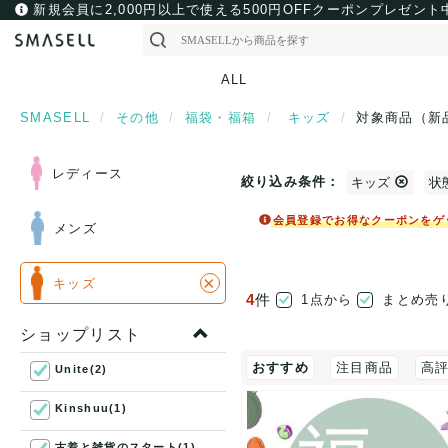
新規会員に2,000円以上で使える500円OFFクーポンプレゼント
ALL
SMASELL
その他
福袋・福箱
キッズ
対象商品（新
レディース
絞り込み条件：
キッズ
状
会員登録でお得なクーポンをゲ
メンズ
×
キッズ
4
件
1点から
まとめ売
ショップリスト
おすすめ
注目商品
高
Unite(2)
Kinshuu(1)
古着と雑貨のスタート(1)