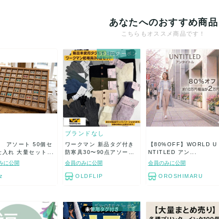
あなたへのおすすめ商品
こちらもオススメ商品です！
500円クーポン
ブランドなし
 アソート 50個セ
ワークマン 新品タグ付き
【80%OFF】WORLD U
仕入れ 大量セット...
防寒具30〜90点アソー
NTITLED アン...
ト...
みに公開
会員のみに公開
会員のみに公開
z
OLDFLIP
OROSHIMARU
5％OFFクーポン