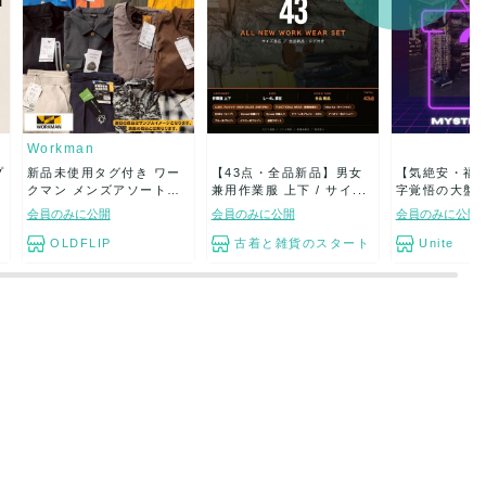
Workman
プ
新品未使用タグ付き ワー
【43点・全品新品】男女
【気絶安・福袋
クマン メンズアソートセ
兼用作業服 上下 / サイ...
字覚悟の大盤
ッ...
ラ...
会員のみに公開
会員のみに公開
会員のみに公開
OLDFLIP
古着と雑貨のスタート
Unite