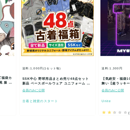
送料:1,000円(1セット毎)
送料:1,300円
ズ福袋カ
SSK中心 野球用品まとめ売り48点セット
【気絶安・福袋1
 服 春
新品 ベースボールウェア ユニフォーム ア
舞い【超ラッキー
ンダーソックス…
T】新品★大好評
会員のみに公開
会員のみに公開
古着と雑貨のスタート
Unite