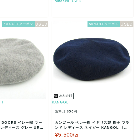
smasell.USED
50％OFFクーポン
50％OFFクーポン
CH
KANGOL
送料:1,650円
DOORS ベレー帽 ウー
カンゴール ベレー帽 イギリス製 帽子 ブラ
 レディース グレー URB
ンド レディース ネイビー KANGOL 【中
古】
¥5,500/
点