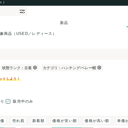
中！
新品
象商品（USED／レディース）
状態ランク：古着
カテゴリ：ハンチング/ベレー帽
ットしよう！
売り
販売中のみ
評価
売れ筋
新着順
価格が安い順
価格が高い順
単価