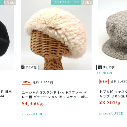
ン
50％OFFクーポン
TOPKAPI
NEW
送料:1,65
NEW
送料:1,650円
ド 日本
トプカピ キャス
ニーシャクロスランド レッキスファー ベ
MA
ャップ リネン混 
レー帽 グラデーション キャスケット 帽子
ディース ベー…
レディース マル…
¥3,301/
¥4,950/
点
点
smasell.USED
smasell.USED