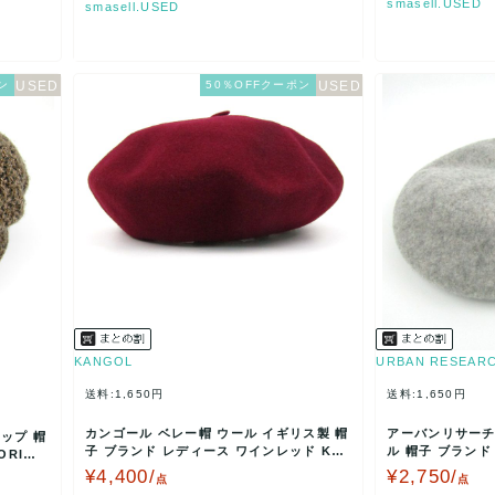
smasell.USED
smasell.USED
ン
50％OFFクーポン
KANGOL
URBAN RESEAR
送料:1,650円
送料:1,650円
カンゴール ベレー帽 ウール イギリス製 帽
アーバンリサーチ 
ップ 帽
子 ブランド レディース ワインレッド KA
ル 帽子 ブランド
ORI
NGOL 【…
AN RE…
¥4,400/
¥2,750/
点
点