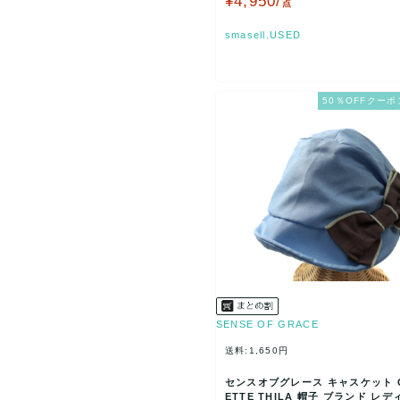
¥4,950/
点
smasell.USED
50％OFFクーポ
SENSE OF GRACE
送料:1,650円
センスオブグレース キャスケット C
ETTE THILA 帽子 ブランド レ