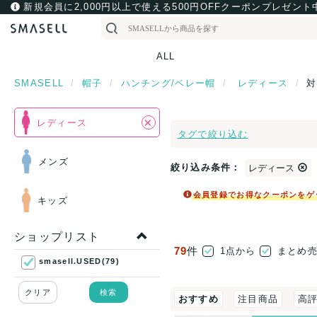
新規会員に2,000円以上で使える500円OFFクーポンプレゼント
ALL
SMASELL
帽子
ハンチング/ベレー帽
レディース
対
×
レディース
タグで絞り込む
メンズ
絞り込み条件：
レディース
会員登録でお得なクーポンをゲ
キッズ
ショップリスト
79
件
1点から
まとめ
smasell.USED(79)
クリア
検索
おすすめ
注目商品
高