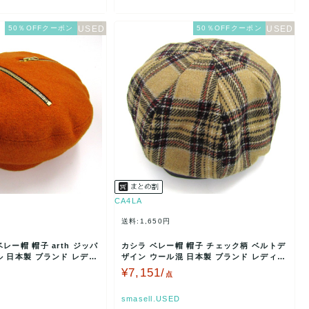
50％OFFクーポン
50％OFFクーポン
CA4LA
送料:1,650円
レー帽 帽子 arth ジッパ
カシラ ベレー帽 帽子 チェック柄 ベルトデ
 日本製 ブランド レディ
ザイン ウール混 日本製 ブランド レディー
ス ベージュ…
¥7,151/
点
smasell.USED