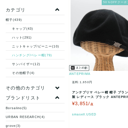
50％OFFクーポ
カテゴリ
帽子(439)
キャップ(43)
ハット(291)
ニットキャップ/ビーニー(10)
ハンチング/ベレー帽(79)
サンバイザー(12)
その他帽子(4)
ANTEPRIMA
送料:1,650円
その他のカテゴリ
アンテプリマ ベレー帽 帽子 ブラン
製 レディース ブラック ANTEPRI
ブランドリスト
【中古】
¥3,851/
点
Borsalino(5)
smasell.USED
URBAN RESEARCH(4)
grove(3)