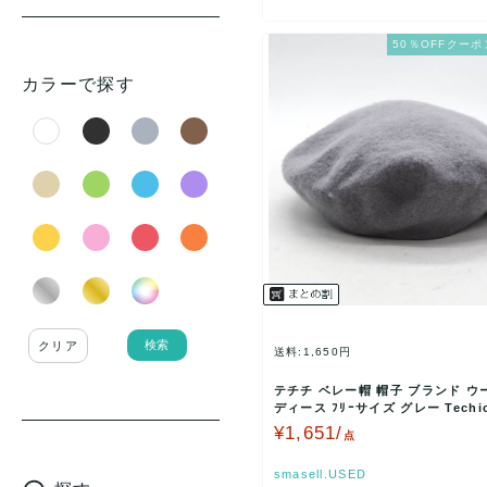
Ray Beams(1)
EMODA(1)
50％OFFクーポ
MURUA(1)
カラーで探す
Heather(1)
CA4LA(1)
TOPKAPI(1)
Rodeo Crowns(1)
SENSE OF GRACE(1)
OLIVE des OLIVE(1)
KENZO(1)
検索
クリア
MICHEL KLEIN(1)
送料:1,650円
AS KNOW AS(1)
テチチ ベレー帽 帽子 ブランド ウ
ディース ﾌﾘｰサイズ グレー Techi
le coq sportif(1)
古…
¥1,651/
点
override(1)
smasell.USED
HARRIS TWEED(1)