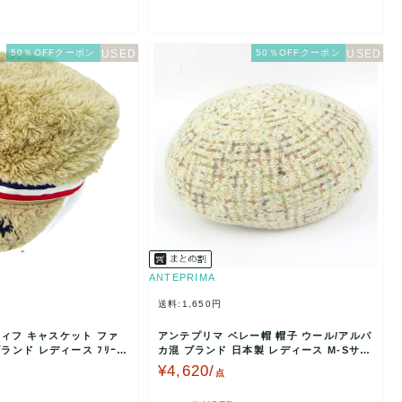
50％OFFクーポン
50％OFFクーポン
ANTEPRIMA
送料:1,650円
ィフ キャスケット ファ
アンテプリマ ベレー帽 帽子 ウール/アルパ
ブランド レディース ﾌﾘｰサ
カ混 ブランド 日本製 レディース M-Sサイ
ズ ベージ…
¥4,620/
点