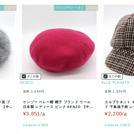
ン
50％OFFクーポン
KENZO
ELLE PLANETE
送料:1,650円
送料:1,650円
ラ混 ブ
ケンゾー ベレー帽 帽子 ブランド ウール
エルプラネット 
r 【中
日本製 レディース ピンク KENZO 【中
ド 千鳥格子柄 レ
古】
マルチカラ…
¥3,851/
¥2,200/
点
点
smasell.USED
smasell.USED