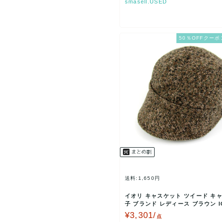
smasell.USED
50％OFFクーポ
送料:1,650円
イオリ キャスケット ツイード キャ
子 ブランド レディース ブラウン I
【中古】
¥3,301/
点