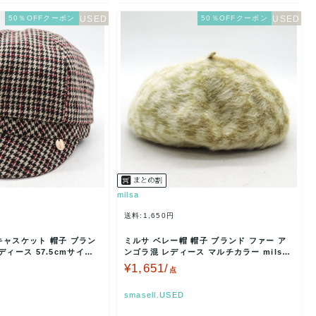
50％OFFクーポン
50％OFFクーポン
milsa
送料:1,650円
キャスケット 帽子 ブラン
ミルサ ベレー帽 帽子 ブランド ファー ア
ディース 57.5cmサイズ
ンゴラ混 レディース マルチカラー milsa
【中古】
¥1,651/
点
smasell.USED