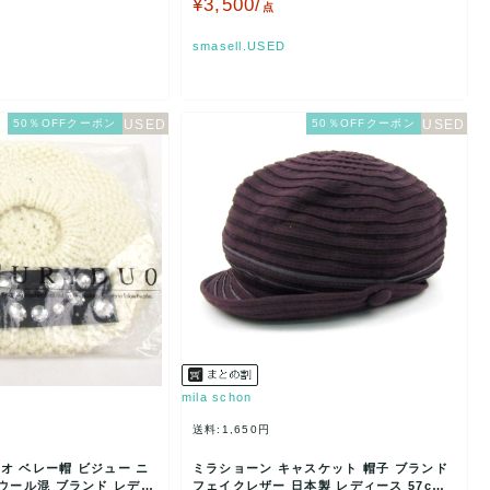
¥3,500/
点
smasell.USED
50％OFFクーポン
50％OFFクーポン
mila schon
送料:1,650円
オ ベレー帽 ビジュー ニ
ミラショーン キャスケット 帽子 ブランド
ウール混 ブランド レディ
フェイクレザー 日本製 レディース 57cm