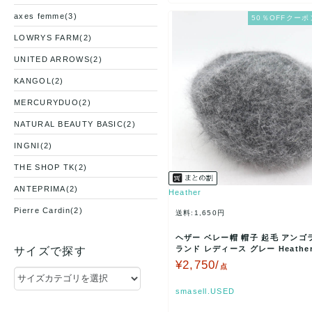
axes femme(3)
50％OFFクーポ
LOWRYS FARM(2)
UNITED ARROWS(2)
KANGOL(2)
MERCURYDUO(2)
NATURAL BEAUTY BASIC(2)
INGNI(2)
THE SHOP TK(2)
ANTEPRIMA(2)
Heather
Pierre Cardin(2)
送料:1,650円
Lee(1)
ヘザー ベレー帽 帽子 起毛 アンゴ
ランド レディース グレー Heathe
サイズで探す
FILA(1)
古】
¥2,750/
点
SLY(1)
smasell.USED
earth music&ecology(1)