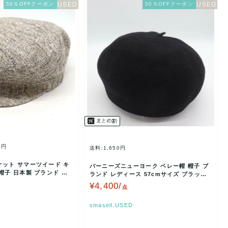
50％OFFクーポン
50％OFFクーポン
0円
送料:1,650円
ケット サマーツイード キ
バーニーズニューヨーク ベレー帽 帽子 ブ
帽子 日本製 ブランド レ
ランド レディース 57cmサイズ ブラック
BARNEY…
¥4,400/
点
smasell.USED