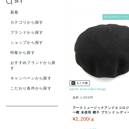
探す
NAMIKI(1)
新着
milsa(1)
50％OFFクーポ
カテゴリから探す
mila schon(1)
ブランドから探す
Bronte(1)
ショップから探す
ELLE PLANETE(1)
CROCODILE(1)
特集から探す
NINE WEST(1)
おすすめブランドから探
す
DAKS(1)
キャンペーンから探す
こだわり条件から探す
earth music&ecology
送料:1,650円
アースミュージックアンドエコロジ
ー帽 未使用 帽子 ブランド レディ
イズ ブラック…
¥2,200/
点