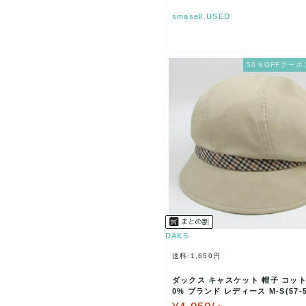
smasell.USED
50％OFFクーポ
DAKS
送料:1,650円
ダックス キャスケット 帽子 コット
0% ブランド レディース M-S(57-5
m)サ…