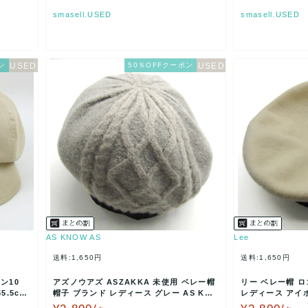
smasell.USED
smasell.USED
ン
50％OFFクーポン
AS KNOW AS
Lee
送料:1,650円
送料:1,650円
ン10
アズノウアズ ASZAKKA 未使用 ベレー帽
リー ベレー帽 ロ
5.5c
帽子 ブランド レディース グレー AS KNO
レディース アイボ
W …