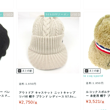
ン
50％OFFクーポン
le coq sportif
送料:1,650円
送料:1,650円
ー ベレ
ルコックスポルテ
アウトドア キャスケット ニットキャップ
ース Fサ
ー 未使用 帽子 
ツバ付 帽子 ブランド レディース 57.5cm
イズ ベージ…
サイズ ベ…
¥3,521/
¥2,750/
点
点