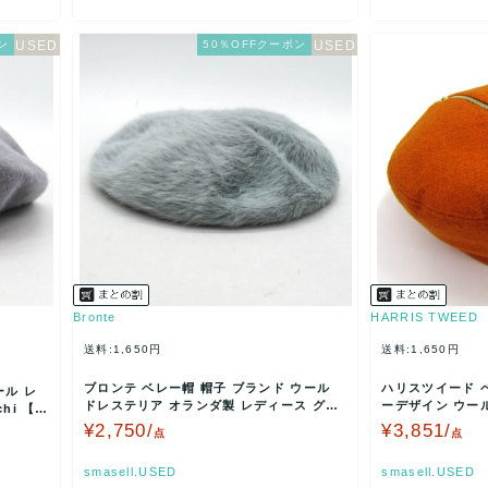
ン
50％OFFクーポン
Bronte
HARRIS TWEED
送料:1,650円
送料:1,650円
ブロンテ ベレー帽 帽子 ブランド ウール
ハリスツイード ベ
ール レ
ドレステリア オランダ製 レディース グレ
ーデザイン ウール
chi 【中
ー Bront…
ース オ…
¥2,750/
¥3,851/
点
点
smasell.USED
smasell.USED