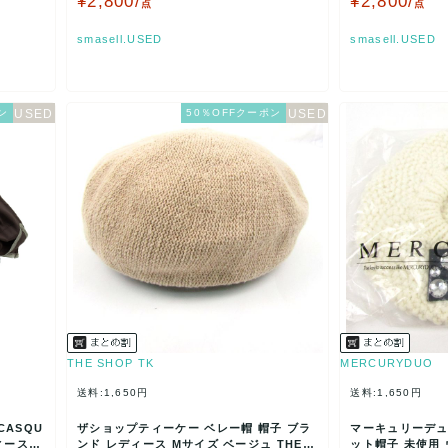
¥2,800/
¥2,800/
点
点
smasell.USED
smasell.USED
ン
50％OFFクーポン
THE SHOP TK
MERCURYDUO
送料:1,650円
送料:1,650円
ASQU
ザショップティーケー ベレー帽 帽子 ブラ
マーキュリーデュ
ディース
ンド レディース Mサイズ ベージュ THE S
ット帽子 未使用 