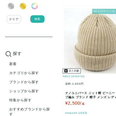
50％OFFクーポ
検索
クリア
探す
新着
カテゴリから探す
nano universe
ブランドから探す
送料:1,650円
ショップから探す
ナノユニバース ニット帽 ビーニー 
ブ編み ブランド 帽子 メンズ レデ
特集から探す
7-59c…
¥2,500/
点
おすすめブランドから探
smasell.USED
す