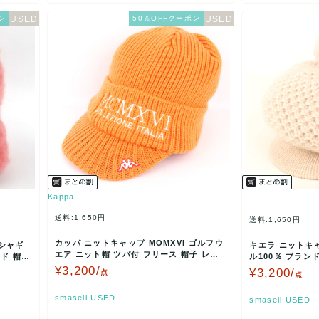
ン
50％OFFクーポン
Kappa
送料:1,650円
送料:1,650円
カッパ ニットキャップ MOMXVI ゴルフウ
シャギ
キエラ ニットキ
エア ニット帽 ツバ付 フリース 帽子 レデ
ド 帽子
ル100％ ブラン
ィース フ…
ュ Qui …
¥3,200/
¥3,200/
点
点
smasell.USED
smasell.USED