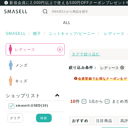
新規会員に2,000円以上で使える500円OFFクーポンプレゼント
ALL
SMASELL
帽子
ニットキャップ/ビーニー
レディース
×
レディース
タグで絞り込む
メンズ
絞り込み条件：
レディース
会員登録でお得なクーポンをゲ
キッズ
ショップリスト
10
件
1点から
まとめ
smasell.USED(10)
クリア
検索
おすすめ
注目商品
高