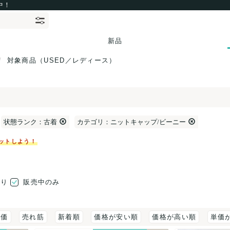
中！
新品
対象商品（USED／レディース）
状態ランク：古着
カテゴリ：ニットキャップ/ビーニー
ットしよう！
売り
販売中のみ
評価
売れ筋
新着順
価格が安い順
価格が高い順
単価