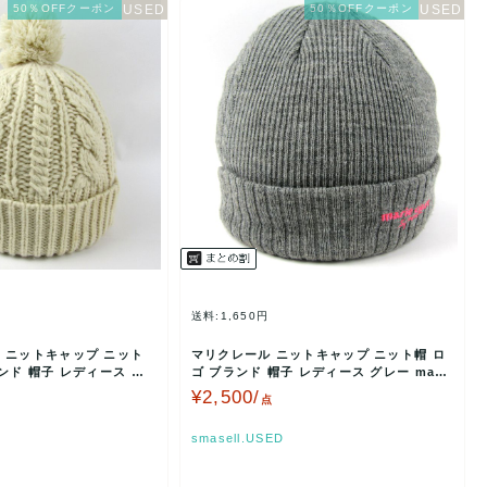
50％OFFクーポン
50％OFFクーポン
送料:1,650円
 ニットキャップ ニット
マリクレール ニットキャップ ニット帽 ロ
ンド 帽子 レディース ア
ゴ ブランド 帽子 レディース グレー mari
clair…
¥2,500/
点
smasell.USED