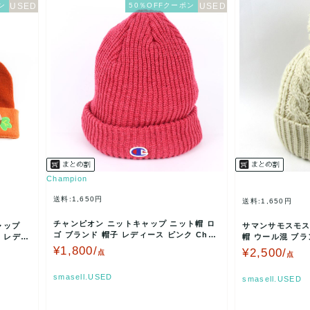
ン
50％OFFクーポン
Champion
送料:1,650円
送料:1,650円
チャンピオン ニットキャップ ニット帽 ロ
ャップ
サマンサモスモス
ゴ ブランド 帽子 レディース ピンク Cha
 レディ
帽 ウール混 ブラ
mpion …
イボリー SM2…
¥1,800/
¥2,500/
点
点
smasell.USED
smasell.USED