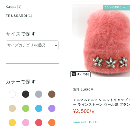
Kappa(1)
50％OFFクーポ
TRUSSARDI(1)
サイズで探す
カラーで探す
送料:1,650円
ミニマムミニマム ニットキャップ 
ー ラインストーン ウール混 ブラン
レディース ピ…
¥2,500/
点
smasell.USED