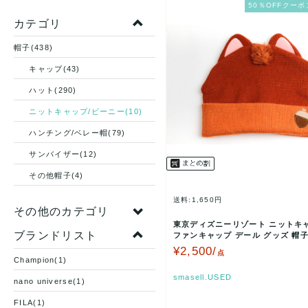
50％OFFクーポ
カテゴリ
帽子(438)
キャップ(43)
ハット(290)
ニットキャップ/ビーニー(10)
ハンチング/ベレー帽(79)
サンバイザー(12)
その他帽子(4)
送料:1,650円
その他のカテゴリ
東京ディズニーリゾート ニットキ
ブランドリスト
ファンキャップ デール グッズ 帽子
ース 58サイズ…
¥2,500/
点
Champion(1)
smasell.USED
nano universe(1)
FILA(1)