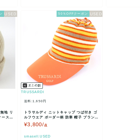
ン
50％OFFクーポン
TRUSSARDI
送料:1,650円
無地 リ
トラサルディ ニットキャップ つば付き ゴ
ィース 5
ルフウエア ボーダー柄 防寒 帽子 ブランド
レディース …
¥3,800/
点
smasell.USED