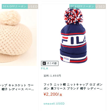
50％OFFクーポン
50％OFFクーポン
FILA
送料:1,650円
フィラ ニット帽 ニットキャップ ロゴ ボン
ャップ キャスケット ウー
ボン 裏フリース ブランド 帽子 レディース
ド 帽子 レディース ベージ
ネイビー …
¥2,200/
点
smasell.USED