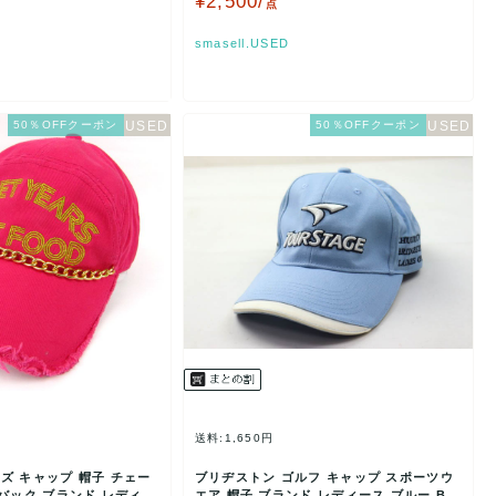
¥2,500/
点
smasell.USED
50％OFFクーポン
50％OFFクーポン
送料:1,650円
ズ キャップ 帽子 チェー
ブリヂストン ゴルフ キャップ スポーツウ
バック ブランド レディー
エア 帽子 ブランド レディース ブルー BRI