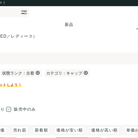
中！
新品
SED／レディース）
状態ランク：古着
カテゴリ：キャップ
ットしよう！
売り
販売中のみ
評価
売れ筋
新着順
価格が安い順
価格が高い順
単価