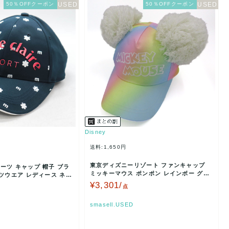
50％OFFクーポン
50％OFFクーポン
Disney
送料:1,650円
東京ディズニーリゾート ファンキャップ
ーツ キャップ 帽子 ブラ
ミッキーマウス ポンポン レインボー グッ
ツウエア レディース ネイ
ズ 58cm 帽子…
¥3,301/
点
smasell.USED