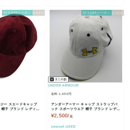
50％OFFクーポン
50％OFFクーポン
UNDER ARMOUR
送料:1,650円
ジー スエードキャップ
アンダーアーマー キャップ ストラップバ
 帽子 ブランド レディー
ック スポーツウエア 帽子 ブランド レディ
ース ホワイト …
¥2,500/
点
smasell.USED