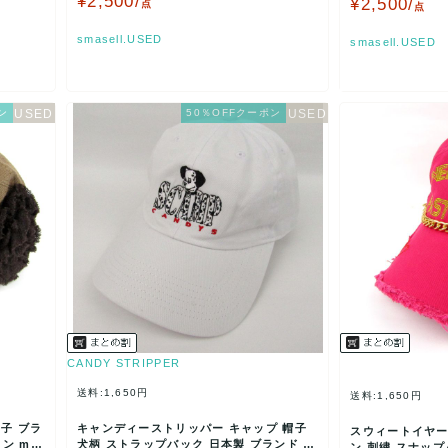
¥2,500/
¥2,500/
点
点
smasell.USED
smasell.USED
ン
50％OFFクーポン
CANDY STRIPPER
送料:1,650円
送料:1,650円
子 ブラ
キャンディーストリッパー キャップ 帽子
スウィートイヤー
ン mil
犬柄 ストラップバック 日本製 ブランド レ
ン 刺繍 スナップ