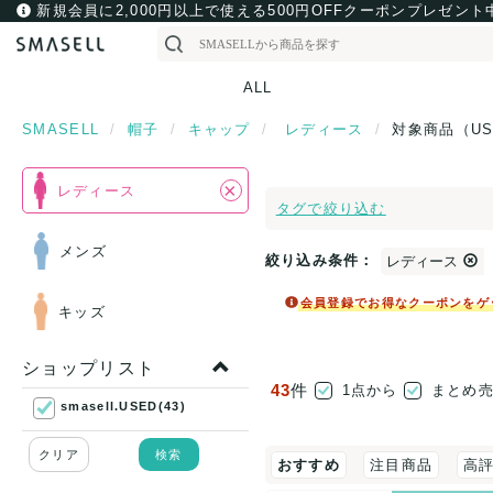
新規会員に2,000円以上で使える500円OFFクーポンプレゼント
ALL
SMASELL
帽子
キャップ
レディース
対象商品（U
×
レディース
タグで絞り込む
メンズ
絞り込み条件：
レディース
会員登録でお得なクーポンをゲ
キッズ
ショップリスト
43
件
1点から
まとめ
smasell.USED(43)
クリア
検索
おすすめ
注目商品
高