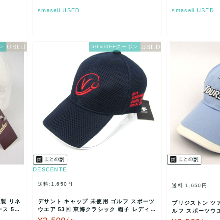
smasell.USED
smasell.USED
ン
50％OFFクーポン
DESCENTE
送料:1,650円
送料:1,650円
製 リネ
デサント キャップ 未使用 ゴルフ スポーツ
ブリジストン ツ
ス 52c
ウエア 53回 東海クラシック 帽子 レディー
ルフ スポーツウエ
ス ネイビ…
ース ブルー …