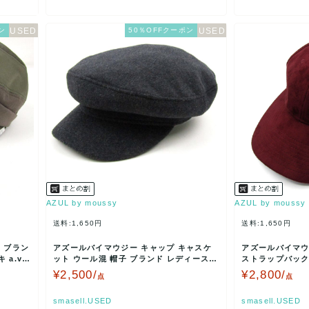
ン
50％OFFクーポン
AZUL by moussy
AZUL by moussy
送料:1,650円
送料:1,650円
 ブラン
アズールバイマウジー キャップ キャスケ
アズールバイマウ
a.v.v
ット ウール混 帽子 ブランド レディース ﾌ
ストラップバック
ﾘｰサイズ グ…
ス ﾌﾘｰサイズ …
¥2,500/
¥2,800/
点
点
smasell.USED
smasell.USED