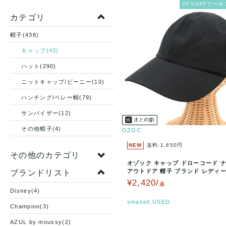
50％OFFクーポ
カテゴリ
帽子(438)
キャップ(43)
ハット(290)
ニットキャップ/ビーニー(10)
ハンチング/ベレー帽(79)
サンバイザー(12)
その他帽子(4)
OZOC
NEW
送料:1,650円
その他のカテゴリ
オゾック キャップ ドローコード 
アウトドア 帽子 ブランド レディー
ブランドリスト
ック OZO…
¥2,420/
点
Disney(4)
smasell.USED
Champion(3)
AZUL by moussy(2)