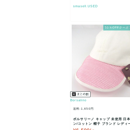
smasell.USED
50％OFFクーポ
Borsalino
送料:1,650円
ボルサリーノ キャップ 未使用 日本
ン/コットン 帽子 ブランド レディー
mサイズ…