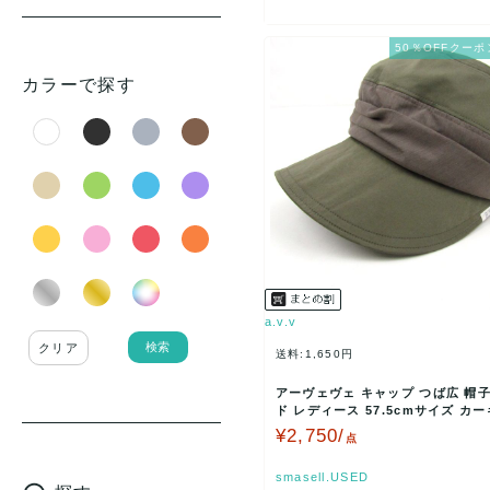
23区(1)
TREASURE TOPKAPI(1)
50％OFFクーポ
Borsalino(1)
カラーで探す
THE EMPORIUM(1)
Callaway(1)
a.v.v
検索
クリア
送料:1,650円
アーヴェヴェ キャップ つば広 帽子
ド レディース 57.5cmサイズ カーキ 
…
¥2,750/
点
smasell.USED