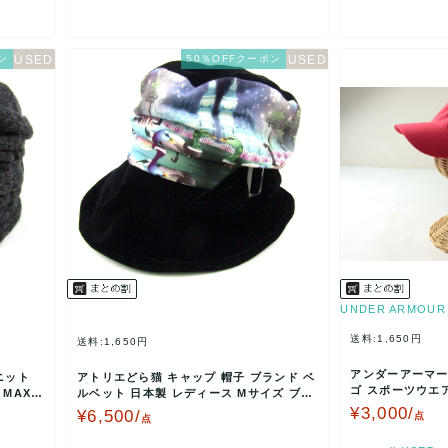
ン
50％OFFクーポン
UNDER ARMOUR
送料:1,650円
送料:1,650円
アンダーアーマー
ニット
アトリエどら猫 キャップ 帽子 ブランド ベ
ゴ スポーツウエア
MAXI
ルベット 日本製 レディース Mサイズ ブラ
ス レッド UN…
ック ate…
¥3,000/
¥6,500/
点
点