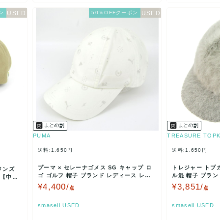
ン
50％OFFクーポン
PUMA
TREASURE TOPK
送料:1,650円
送料:1,650円
プーマ × セレーナゴメス SG キャップ ロ
トレジャー トプカ
メンズ
ゴ ゴルフ 帽子 ブランド レディース レデ
ル混 帽子 ブランド レディース 57.5cmサ
 【中
ィース オ…
イズ …
¥4,400/
¥3,851/
点
点
smasell.USED
smasell.USED