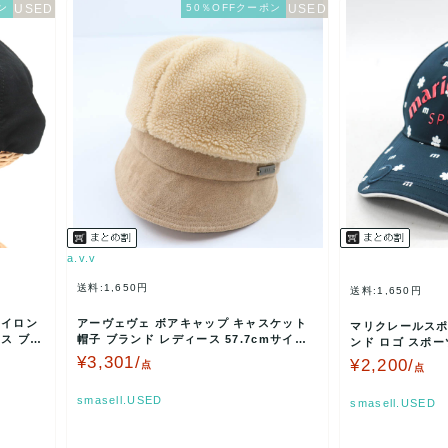
ン
50％OFFクーポン
a.v.v
送料:1,650円
送料:1,650円
ナイロン
アーヴェヴェ ボアキャップ キャスケット
マリクレールスポ
ス ブラ
帽子 ブランド レディース 57.7cmサイズ
ンド ロゴ スポー
ベージュ …
ビー mari…
¥3,301/
¥2,200/
点
点
smasell.USED
smasell.USED