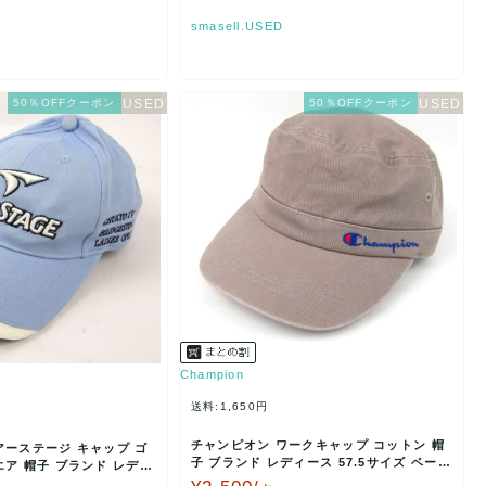
smasell.USED
50％OFFクーポン
50％OFFクーポン
Champion
送料:1,650円
チャンピオン ワークキャップ コットン 帽
アーステージ キャップ ゴ
子 ブランド レディース 57.5サイズ ベージ
ア 帽子 ブランド レディ
ュ Cha…