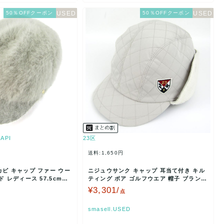
50％OFFクーポン
50％OFFクーポン
API
23区
送料:1,650円
ピ キャップ ファー ウー
ニジュウサンク キャップ 耳当て付き キル
ティング ボア ゴルフウエア 帽子 ブランド
レディース …
¥3,301/
点
smasell.USED