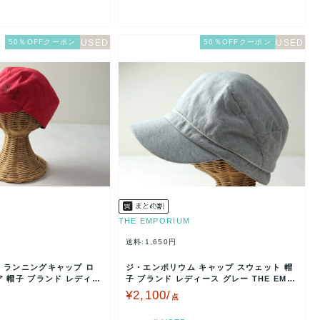
50％OFFクーポン
50％OFFクーポン
THE EMPORIUM
送料:1,650円
 ランニングキャップ ロ
ジ・エンポリウム キャップ スウェット 帽
 帽子 ブランド レディー
子 ブランド レディース グレー THE EMP
ORIUM…
¥2,100/
点