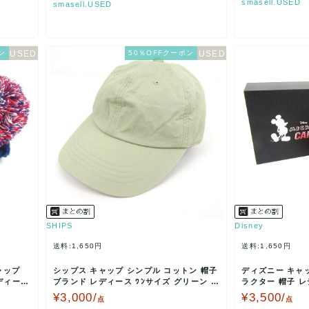
smasell.USED
smasell.USED
ン
50％OFFクーポン
SHIPS
Disney
送料:1,650円
送料:1,650円
ャップ
シップス キャップ シンプル コットン 帽子
ディズニー キャ
ディース
ブランド レディース ﾜﾝサイズ グリーン S
ラクター 帽子 レ
HIPS…
y 【中古…
¥3,000/
¥3,500/
点
点