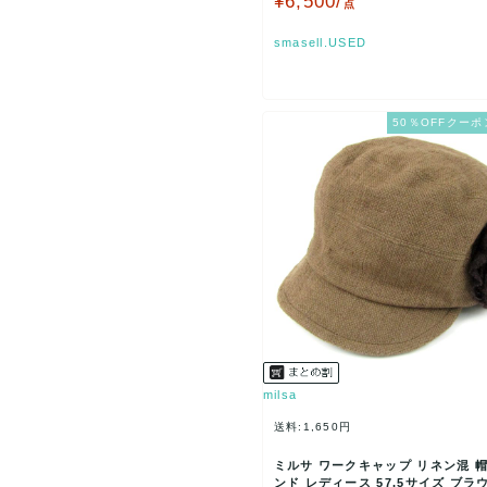
¥6,500/
点
smasell.USED
50％OFFクーポ
milsa
送料:1,650円
ミルサ ワークキャップ リネン混 帽
ンド レディース 57.5サイズ ブラウ