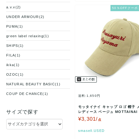
a.v.v(2)
50％OFFクーポ
UNDER ARMOUR(2)
PUMA(1)
green label relaxing(1)
SHIPS(1)
FILA(1)
ikka(1)
OZOC(1)
NATURAL BEAUTY BASIC(1)
COUP DE CHANCE(1)
送料:1,650円
CANDY STRIPPER(1)
モッタイナイ キャップ ロゴ 帽子 
サイズで探す
レディース ベージュ MOTTAINAI
DESCENTE(1)
古】
¥3,301/
点
milsa(1)
smasell.USED
VLANK(1)