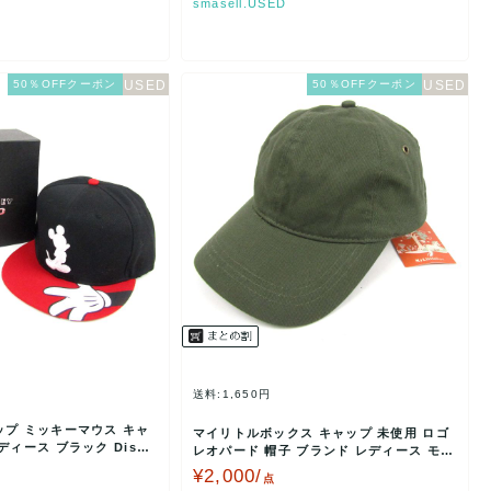
smasell.USED
50％OFFクーポン
50％OFFクーポン
送料:1,650円
ップ ミッキーマウス キャ
マイリトルボックス キャップ 未使用 ロゴ
ディース ブラック Disne
レオパード 帽子 ブランド レディース モス
グリーン M…
¥2,000/
点