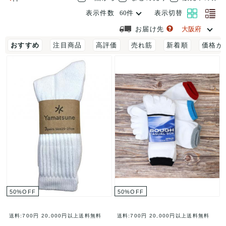
表示件数
表示切替
お届け先
おすすめ
注目商品
高評価
売れ筋
新着順
価格が
50
%
OFF
50
%
OFF
送料:700円
20,000円以上送料無料
送料:700円
20,000円以上送料無料