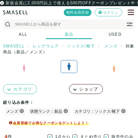
新規会員に2,000円以上で使える500円OFFクーポンプレゼント中
無料会員登録
ログイン
ALL
新品
USED
SMASELL
レッグウェア
ソックス/靴下
メンズ
対象
商品（新品／メンズ）
カテゴリ
ショップ
絞り込み条件：
メンズ
状態ランク：新品
カテゴリ：ソックス/靴下
会員登録でお得なクーポンをゲットしよう！
4
件
1点から
まとめ売り
販売中のみ