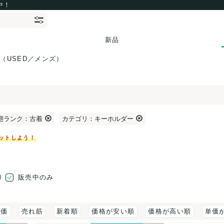
中！
新品
（USED／メンズ）
態ランク：古着
カテゴリ：キーホルダー
ットしよう！
り
販売中のみ
評価
売れ筋
新着順
価格が安い順
価格が高い順
単価