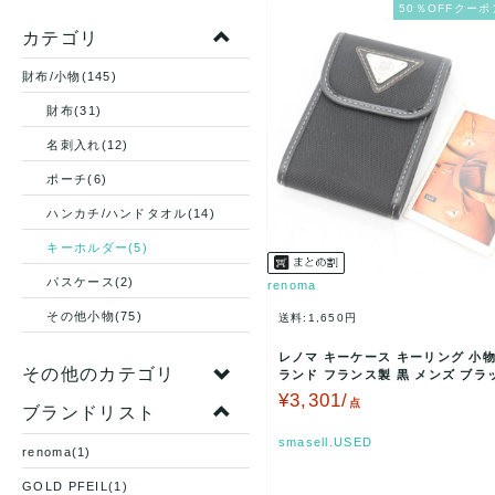
50％OFFクーポ
カテゴリ
財布/小物(145)
財布(31)
名刺入れ(12)
ポーチ(6)
ハンカチ/ハンドタオル(14)
キーホルダー(5)
パスケース(2)
renoma
その他小物(75)
送料:1,650円
レノマ キーケース キーリング 小物
その他のカテゴリ
ランド フランス製 黒 メンズ ブラッ
oma …
¥3,301/
点
ブランドリスト
smasell.USED
renoma(1)
GOLD PFEIL(1)