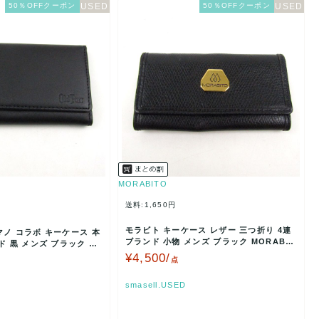
50％OFFクーポン
50％OFFクーポン
MORABITO
送料:1,650円
モラビト キーケース レザー 三つ折り 4連
ノ コラボ キーケース 本
ブランド 小物 メンズ ブラック MORABIT
ド 黒 メンズ ブラック Ol
O 【…
¥4,500/
点
smasell.USED