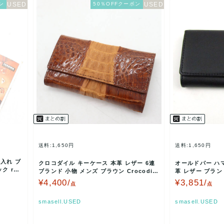
ン
50％OFFクーポン
送料:1,650円
送料:1,650円
入れ ブ
クロコダイル キーケース 本革 レザー 6連
オールドパー ハマ
ク ren
ブランド 小物 メンズ ブラウン Crocodile
革 レザー ブラン
…
d Pa…
¥4,400/
¥3,851/
点
点
smasell.USED
smasell.USED