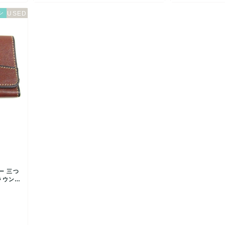
ン
ー 三つ
ラウン G