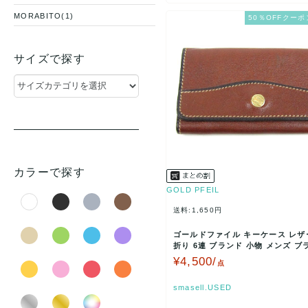
MORABITO(1)
50％OFFクーポ
サイズで探す
カラーで探す
GOLD PFEIL
送料:1,650円
ゴールドファイル キーケース レザ
折り 6連 ブランド 小物 メンズ ブ
OLD P…
¥4,500/
点
smasell.USED