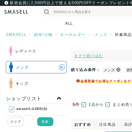
新規会員に2,000円以上で使える500円OFFクーポンプレゼント
ALL
SMASELL
財布/小物
キーホルダー
メンズ
対象商品
レディース
タグで絞り込む
×
メンズ
絞り込み条件：
メンズ
状
会員登録でお得なクーポンをゲ
キッズ
ショップリスト
5
件
1点から
まとめ売
smasell.USED(5)
クリア
検索
おすすめ
注目商品
高