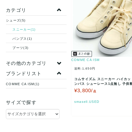
カテゴリ
シューズ(5)
スニーカー(1)
パンプス(1)
ブーツ(3)
COMME CA ISM
その他のカテゴリ
送料:1,650円
ブランドリスト
コムサイズム スニーカー ハイカッ
ンバス シューレース1点無し 子供靴
COMME CA ISM(1)
ッズ 男の子用…
¥3,800/
点
サイズで探す
smasell.USED