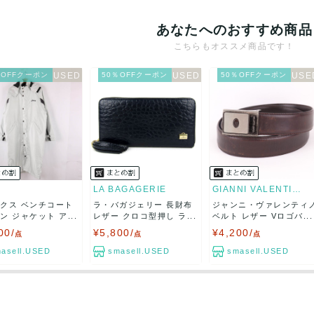
あなたへのおすすめ商品
こちらもオススメ商品です！
％OFFクーポン
50％OFFクーポン
50％OFFクーポン
LA BAGAGERIE
GIANNI VALENTINO
クス ベンチコート
ラ・バガジェリー 長財布
ジャンニ・ヴァレンティ
ン ジャケット ア...
レザー クロコ型押し ラ...
ベルト レザー Vロゴバ...
00/
¥5,800/
¥4,200/
点
点
点
asell.USED
smasell.USED
smasell.USED