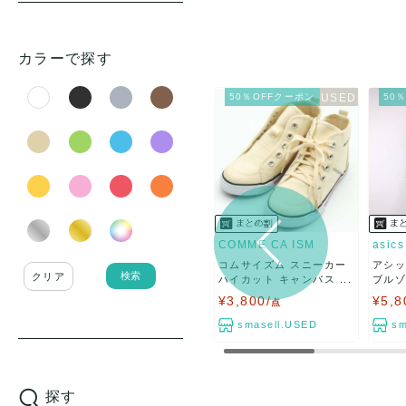
カラーで探す
50％OFFクーポン
50
COMME CA ISM
asics
コムサイズム スニーカー
アシッ
検索
クリア
ハイカット キャンバス ...
ブルゾ
¥3,800/
¥5,8
点
smasell.USED
sm
探す