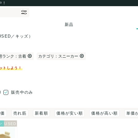
中！
新品
USED／キッズ）
態ランク：古着
カテゴリ：スニーカー
ットしよう！
り
販売中のみ
評価
売れ筋
新着順
価格が安い順
価格が高い順
単価
ン