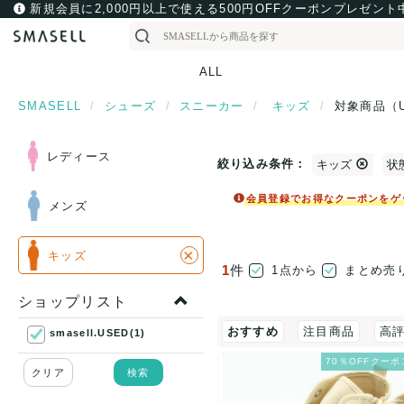
新規会員に2,000円以上で使える500円OFFクーポンプレゼント
ALL
SMASELL
シューズ
スニーカー
キッズ
対象商品（
レディース
絞り込み条件：
キッズ
状
会員登録でお得なクーポンをゲ
メンズ
×
キッズ
1
件
1点から
まとめ売
ショップリスト
おすすめ
注目商品
高
smasell.USED(1)
70％OFFクーポ
クリア
検索