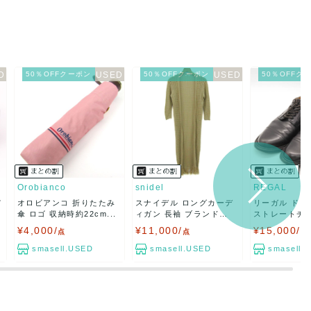
50％OFFクーポン
50％OFFクーポン
50％OFFク
Orobianco
snidel
REGAL
ノ
オロビアンコ 折りたたみ
スナイデル ロングカーデ
リーガル ドレ
傘 ロゴ 収納時約22cm...
ィガン 長袖 ブランド
ストレートチッ
ト...
ィ...
¥4,000/
¥11,000/
¥15,000/
点
点
点
smasell.USED
smasell.USED
smasell.