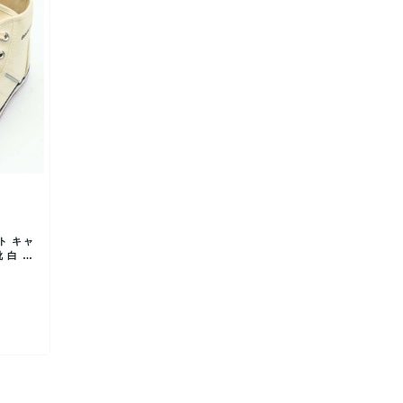
ト キャ
 白 キ