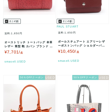
PAUL STUART
送料:1,650円
送料:1,650円
ポールスチュアート エアリーレザ
オーストリッチ トートバッグ 本革
ーボストンバッグ ショルダーバッ
レザー 筒型 鞄 カバン ブランド レ
グ 本革 鞄 ブランド レディース …
ディース レッド ostr…
¥10,450/
¥7,701/
点
点
smasell.USED
smasell.USED
50％OFFクーポン
50％OFFクーポン