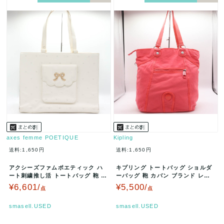
axes femme POETIQUE
Kipling
送料:1,650円
送料:1,650円
アクシーズファムポエティック ハ
キプリング トートバッグ ショルダ
ート刺繍推し活 トートバッグ 鞄 カ
ーバッグ 鞄 カバン ブランド レデ
バン ブランド レディース アイ…
ィース ピンク Kipling…
¥6,601/
¥5,500/
点
点
smasell.USED
smasell.USED