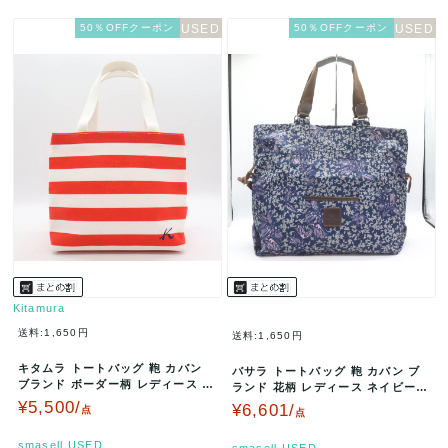
50％OFFクーポン
50％OFFクーポン
Kitamura
送料:1,650円
送料:1,650円
キタムラ トートバッグ 鞄 カバン
バサラ トートバッグ 鞄 カバン ブ
ブランド ボーダー柄 レディース レ
ランド 花柄 レディース ネイビー B
ッド Kitamura 【中…
ASARA 【中古】
¥5,500/
¥6,601/
点
点
smasell.USED
smasell.USED