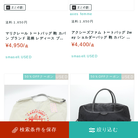
axes femme
送料:1,650円
送料:1,650円
アクシーズファム トートバッグ 2w
マリクレール トートバッグ 鞄 カバ
ay ショルダーバッグ 鞄 カバン ブ
ン ブランド 花柄 レディース ブラ
ランド レディース ベージ…
ウン×ベージュ maricl…
¥4,400/
¥4,950/
点
点
smasell.USED
smasell.USED
50％OFFクーポン
50％OFFクーポン
検索条件を保存
絞り込む