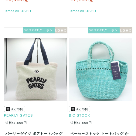
点
点
smasell.USED
smasell.USED
50％OFFクーポン
50％OFFクーポン
PEARLY GATES
B.C STOCK
送料:1,650円
送料:1,650円
パーリーゲイツ ボアトートバッグ
ベーセーストック トートバッグ か