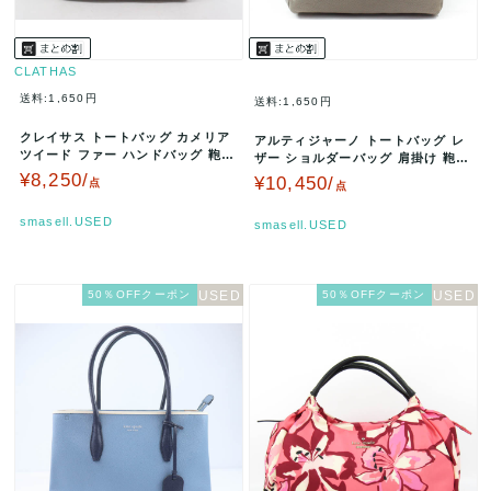
CLATHAS
送料:1,650円
送料:1,650円
クレイサス トートバッグ カメリア
アルティジャーノ トートバッグ レ
ツイード ファー ハンドバッグ 鞄
ザー ショルダーバッグ 肩掛け 鞄
ブランド 黒 レディース ブ…
カバン ブランド レディース …
¥8,250/
¥10,450/
点
点
smasell.USED
smasell.USED
50％OFFクーポン
50％OFFクーポン