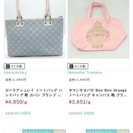
Laura Ashley
Samantha Thavasa
送料:1,650円
送料:1,650円
ローラアシュレイ トートバッグ ハ
サマンサタバサ Bon Bon Voyage
ンドバッグ 鞄 カバン ブランド レ
トートバッグ キャンバス 鞄 ブラン
ディース ライトブルー Lau…
ド レディース ピ…
¥4,950/
¥3,851/
点
点
smasell.USED
smasell.USED
50％OFFクーポン
50％OFFクーポン