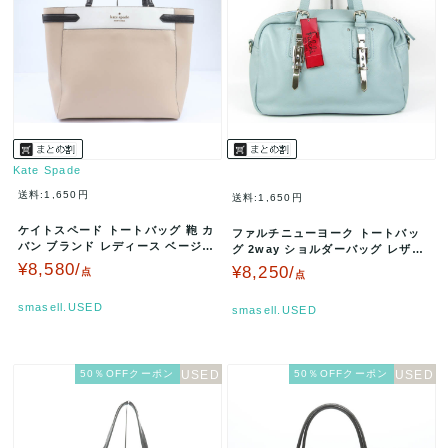
Kate Spade
送料:1,650円
送料:1,650円
ケイトスペード トートバッグ 鞄 カ
ファルチニューヨーク トートバッ
バン ブランド レディース ベージュ
グ 2way ショルダーバッグ レザー
Kate Spade 【中…
ミニボストン 鞄 ブランド …
¥8,580/
¥8,250/
点
点
smasell.USED
smasell.USED
50％OFFクーポン
50％OFFクーポン