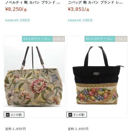
ノベルティ 鞄 カバン ブランド 白
ごバッグ 鞄 カバン ブランド レデ
レディース ホワイト PEA…
ィース グリーン B.C ST…
¥8,250/
¥3,851/
点
点
smasell.USED
smasell.USED
50％OFFクーポン
50％OFFクーポン
送料:1,650円
送料:1,650円