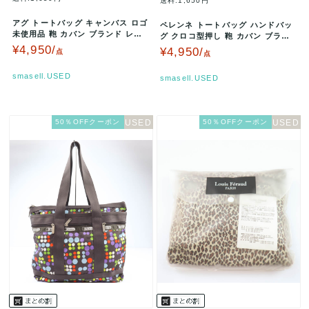
送料:1,650円
アグ トートバッグ キャンバス ロゴ
ペレンネ トートバッグ ハンドバッ
未使用品 鞄 カバン ブランド レデ
グ クロコ型押し 鞄 カバン ブラン
ィース イエロー UGG …
ド レディース ベージュ PE…
¥4,950/
¥4,950/
点
点
smasell.USED
smasell.USED
50％OFFクーポン
50％OFFクーポン