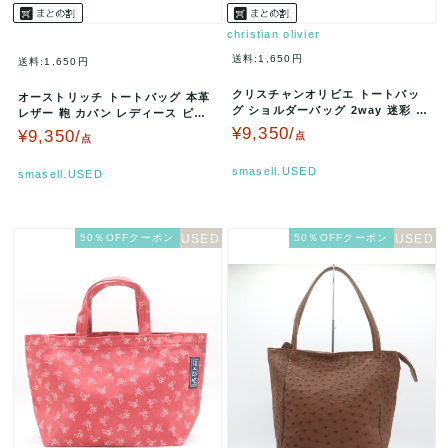
christian olivier
送料:1,650円
送料:1,650円
クリスチャンオリビエ トートバッ
オーストリッチ トートバッグ 本革
グ ショルダーバッグ 2way 迷彩 鞄
レザー 鞄 カバン レディース ピン
カバン ブランド レディー…
クベージュ ostrich …
¥9,350/
¥9,350/
点
点
smasell.USED
smasell.USED
50％OFFクーポン
50％OFFクーポン