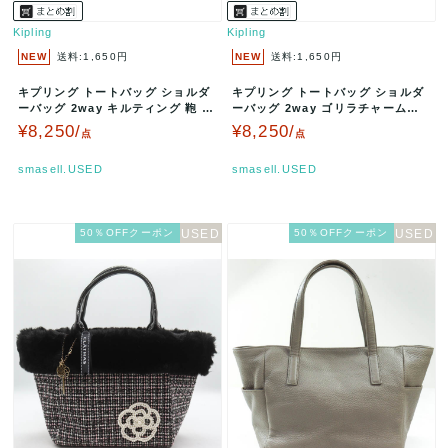
Kipling
Kipling
NEW
送料:1,650円
NEW
送料:1,650円
キプリング トートバッグ ショルダ
キプリング トートバッグ ショルダ
ーバッグ 2way キルティング 鞄 ブ
ーバッグ 2way ゴリラチャーム付
ランド メンズ レディース…
ナイロン 鞄 ブランド レデ…
¥8,250/
¥8,250/
点
点
smasell.USED
smasell.USED
50％OFFクーポン
50％OFFクーポン