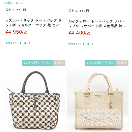
LeSportsac
送料:1,650円
送料:1,650円
レスポートサック トートバッグ ド
ルイフェロー トートバッグ リバー
ット柄 ショルダーバッグ 鞄 カバン
シブル レオパード柄 未使用品 鞄
ブランド レディース ブラウ…
カバン ブランド レディース …
¥4,950/
¥4,400/
点
点
smasell.USED
smasell.USED
50％OFFクーポン
50％OFFクーポン