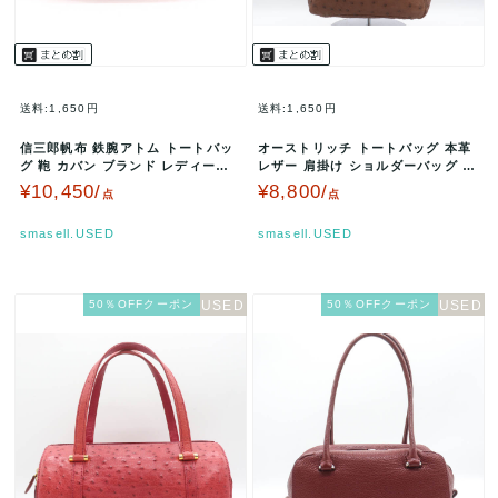
送料:1,650円
送料:1,650円
信三郎帆布 鉄腕アトム トートバッ
オーストリッチ トートバッグ 本革
グ 鞄 カバン ブランド レディース
レザー 肩掛け ショルダーバッグ 鞄
レッド SHINZABURO…
カバン ブランド レディー…
¥10,450/
¥8,800/
点
点
smasell.USED
smasell.USED
50％OFFクーポン
50％OFFクーポン