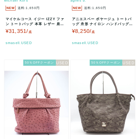
Michael Kors
agnes b.
NEW
送料:1,650円
NEW
送料:1,650円
マイケルコース イジー IZZY ファ
アニエスベー ボヤージュ トートバ
ン トートバッグ 本革 レザー 肩掛
ッグ 舟形 ナイロン ハンドバッグ
け 鞄 ブランド レディー…
鞄 ブランド レディース グレ…
¥31,351/
¥8,250/
点
点
smasell.USED
smasell.USED
50％OFFクーポン
50％OFFクーポン