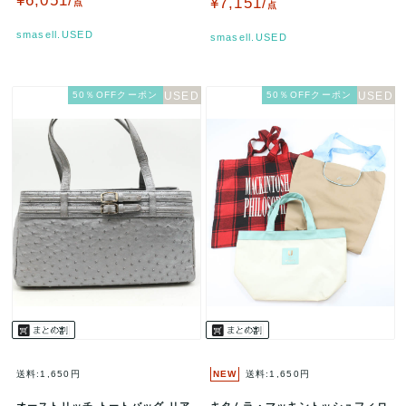
¥6,051/
¥7,151/
点
点
smasell.USED
smasell.USED
50％OFFクーポン
50％OFFクーポン
送料:1,650円
NEW
送料:1,650円
オーストリッチ トートバッグ リア
キタムラ・マッキントッシュフィロ