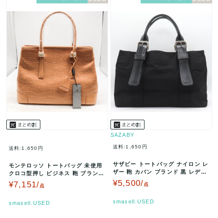
SAZABY
送料:1,650円
送料:1,650円
サザビー トートバッグ ナイロン レ
モンテロッソ トートバッグ 未使用
ザー 鞄 カバン ブランド 黒 レディ
クロコ型押し ビジネス 鞄 ブランド
ース ブラック SAZAB…
レディース ベージュ系 M…
¥5,500/
¥7,151/
点
点
smasell.USED
smasell.USED