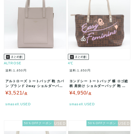
ALTROSE
4℃
送料:1,650円
送料:1,650円
アルトローズ トートバッグ 鞄 カバ
ヨンドシー トートバッグ 蝶 ロゴ総
ン ブランド 2way ショルダーバッ
柄 肩掛け ショルダーバッグ 鞄 カ
ク No.9 シンシア レ…
バン ブランド レディース …
¥3,521/
¥4,950/
点
点
smasell.USED
smasell.USED
50％OFFクーポン
50％OFFクーポン