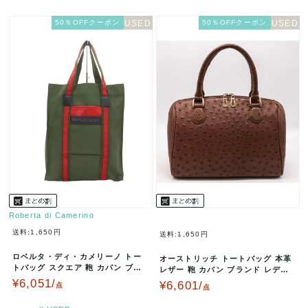
50％OFFクーポン
50％OFFクーポン
Roberta di Camerino
送料:1,650円
送料:1,650円
ロベルタ・ディ・カメリーノ トー
オーストリッチ トートバッグ 本革
トバッグ スクエア 鞄 カバン ブラ
レザー 鞄 カバン ブランド レディ
ンド レディース グリーン Ro…
ース ブラウン ostric…
¥6,051/
¥6,601/
点
点