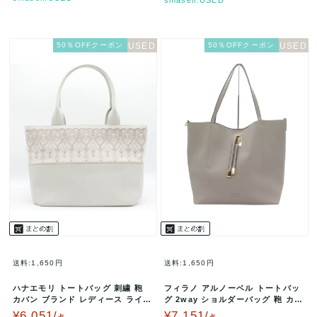
50％OFFクーポン
50％OFFクーポン
送料:1,650円
送料:1,650円
ハナエモリ トートバッグ 刺繍 鞄
フィラノ アルノーベル トートバッ
カバン ブランド レディース ライト
グ 2way ショルダーバッグ 鞄 カバ
グレー HANAE MORI…
ン ブランド レディース …
¥6,051/
¥7,151/