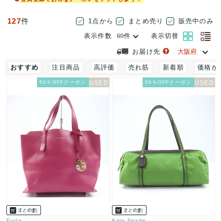
127
件
1点から
まとめ売り
販売中のみ
表示件数
表示切替
お届け先
おすすめ
注目商品
高評価
売れ筋
新着順
価格が
50％OFFクーポン
50％OFFクーポン
Furla
Kate Spade