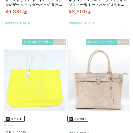
ルレザー ショルダーバッグ 肩掛け
ソフィー他 トートバッグ 3点セッ
鞄 カバン レディース パープ…
ト エコバッグ 鞄 ブランド まと…
¥6,381/
¥3,301/
点
点
smasell.USED
smasell.USED
50％OFFクーポン
50％OFFクーポン
UGG
送料:1,650円