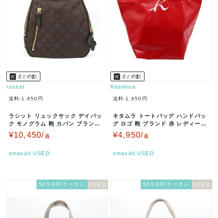
russet
Kitamura
送料:1,650円
送料:1,650円
ラシット リュックサック デイパッ
キタムラ トートバッグ ハンドバッ
ク モノグラム 鞄 カバン ブランド
グ ロゴ 鞄 ブランド 赤 レディース
レディース ブラウン rus…
レッド Kitamura …
¥10,450/
¥4,950/
点
点
smasell.USED
smasell.USED
50％OFFクーポン
50％OFFクーポン