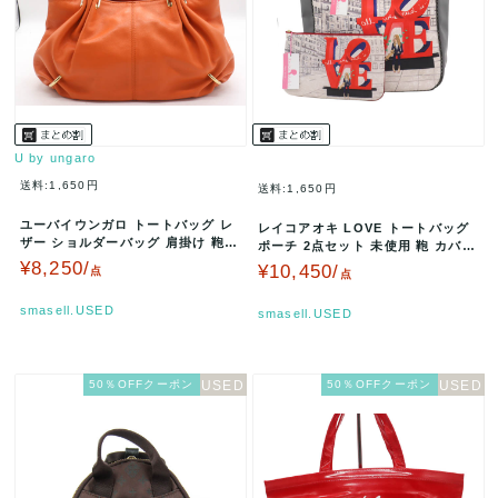
U by ungaro
送料:1,650円
送料:1,650円
ユーバイウンガロ トートバッグ レ
レイコアオキ LOVE トートバッグ
ザー ショルダーバッグ 肩掛け 鞄
ポーチ 2点セット 未使用 鞄 カバン
カバン ブランド レディース …
ブランド 日本製 レデ…
¥8,250/
¥10,450/
点
点
smasell.USED
smasell.USED
50％OFFクーポン
50％OFFクーポン