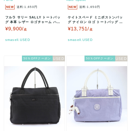
NEW
送料:1,650円
NEW
送料:1,650円
フルラ サリー SALLY トートバッ
ケイトスペード ミニボストンバッ
グ 本革 レザー ロゴチャーム ハン
グ ナイロン ロゴ トートバッグ 鞄
ドバッグ 鞄 ブランド レ…
ブランド レディース グリーン…
¥9,900/
¥13,751/
点
点
smasell.USED
smasell.USED
50％OFFクーポン
50％OFFクーポン