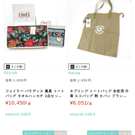
FEILER
Kipling
送料:1,650円
送料:1,650円
フェイラー パラディス 鳳凰 トート
キプリング トートバッグ 未使用 巾
バッグ タオルハンカチ 2点セット
着 エコバッグ 鞄 カバン ブランド
未使用 鞄 ブランド まとめ…
レディース ブラウン Ki…
¥10,450/
¥6,051/
点
点
smasell.USED
smasell.USED
50％OFFクーポン
50％OFFクーポン