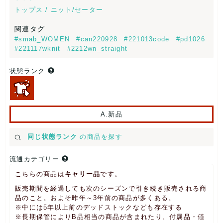
トップス / ニット/セーター
関連タグ
#smab_WOMEN
#can220928
#221013code
#pd1026
#221117wknit
#2212wn_straight
状態ランク
A.新品
同じ状態ランク
の商品を探す
流通カテゴリー
こちらの商品は
キャリー品
です。
販売期間を経過しても次のシーズンで引き続き販売される商
品のこと。およそ昨年～3年前の商品が多くある。
※中には5年以上前のデッドストックなども存在する
※長期保管によりB品相当の商品が含まれたり、付属品・値