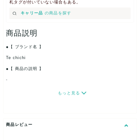
札タグが付いていない場合もある。
キャリー品
の商品を探す
商品説明
【 ブランド名 】
Te chichi
【 商品の説明 】
-
【 パッケージ 】
もっと見る
PP袋入り・たたみ・一部ハンガー付き
【 商品札 】
あり
商品レビュー