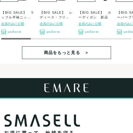
【BIG SALE】 ラ
【BIG SALE】 レ
【BIG SALE】 カ
【BIG 
ッフル半袖ニッ
ディース・フリル
ーディガン 新品
ーバー
ト 新品
半袖ニット...
新品
会員のみに公開
会員のみに公開
会員のみに公開
会員のみ
uniform
uniform
uniform
unif
商品をもっと見る ＞