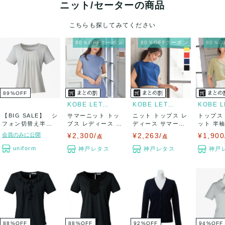
ニット/セーターの商品
こちらも探してみてください
80％OFFクーポン
80％OFFクーポン
80％
89
%
OFF
KOBE LETTUCE
KOBE LETTUCE
【BIG SALE】 シ
サマーニット トッ
ニット トップス レ
トップス
フォン切替え半袖
プス レディース 夏
ディース サマーニ
ット 半袖
ニット 新...
フレンチス...
ット 体型カ...
ク 5分袖.
会員のみに公開
¥2,300/
¥2,263/
¥1,900
点
点
uniform
神戸レタス
神戸レタス
神戸
88
%
OFF
88
%
OFF
92
%
OFF
94
%
OFF