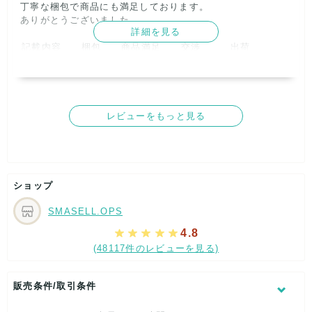
丁寧な梱包で商品にも満足しております。

ありがとうございました。      
詳細を見る
記載内容
梱包
商品満足
交渉
出荷
5
5
5
5
5
取引満足
5
レビューをもっと見る
ショップ
SMASELL.OPS
4.8
(48117件のレビューを見る)
販売条件/取引条件