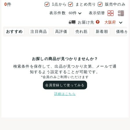
0
件
1点から
まとめ売り
販売中のみ
表示件数
表示切替
お届け先
おすすめ
注目商品
高評価
売れ筋
新着順
価格が
お探しの商品が見つかりませんか？
検索条件を保存して、出品が見つかり次第、メールで通
知するよう設定することが可能です。
*会員のみご利用いただけます
会員登録して使ってみる
詳細はこちら