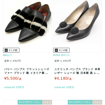
BALLY
NINA RICCI
送料:1,650円
送料:1,650円
バリー パンプス フラットシューズ
ニナリッチ パンプス ブランド 本革
ファー ブランド 靴 イタリア製 黒
レザー シューズ 靴 日本製 黒 レデ
レディース 36サイズ ブ…
ィース 36サイズ ブラ…
¥5,500/
¥4,180/
点
点
smasell.USED
smasell.USED
50％OFFクーポン
50％OFFクーポン