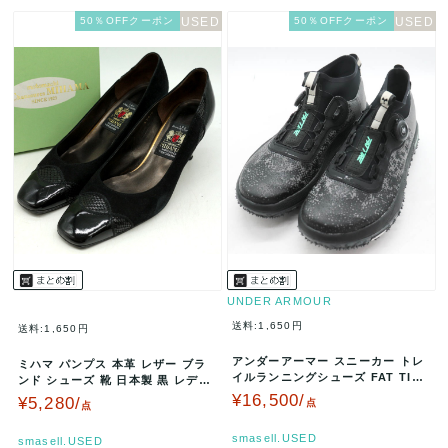
50％OFFクーポン
50％OFFクーポン
UNDER ARMOUR
送料:1,650円
送料:1,650円
アンダーアーマー スニーカー トレ
ミハマ パンプス 本革 レザー ブラ
イルランニングシューズ FAT TIRE
ンド シューズ 靴 日本製 黒 レディ
2 靴 黒 メンズ 28…
ース 24.5サイズ ブラ…
¥16,500/
¥5,280/
点
点
smasell.USED
smasell.USED