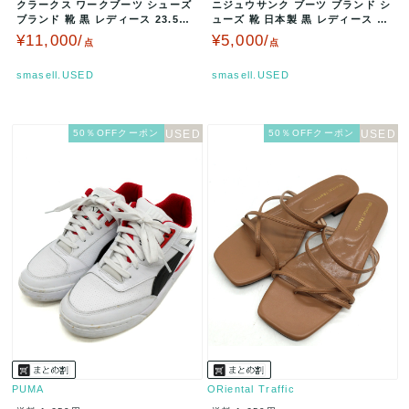
クラークス ワークブーツ シューズ
ニジュウサンク ブーツ ブランド シ
ブランド 靴 黒 レディース 23.5サ
ューズ 靴 日本製 黒 レディース 23
イズ ブラック Clar…
サイズ ブラック 23区…
¥11,000/
¥5,000/
点
点
smasell.USED
smasell.USED
50％OFFクーポン
50％OFFクーポン
PUMA
ORiental Traffic