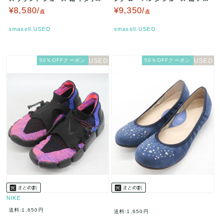
製 レディース 5.5サイズ 黄…
ズ 26サイズ ブ…
¥8,580/
¥9,350/
点
点
smasell.USED
smasell.USED
50％OFFクーポン
50％OFFクーポン
NIKE
送料:1,650円
送料:1,650円