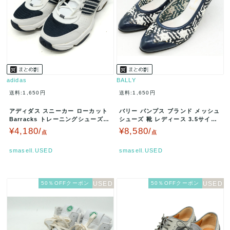
adidas
BALLY
送料:1,650円
送料:1,650円
アディダス スニーカー ローカット
バリー パンプス ブランド メッシュ
Barracks トレーニングシューズ
シューズ 靴 レディース 3.5サイズ
靴 白 メンズ 26サイ…
ネイビー BALLY …
¥4,180/
¥8,580/
点
点
smasell.USED
smasell.USED
50％OFFクーポン
50％OFFクーポン