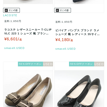
LACOSTE
送料:1,650円
送料:1,650円
ラコステ レザースニーカー T-CLIP
ビバイア パンプス ブランド ラメ
VLC 223 1 シューズ 靴 ブランド
シューズ 靴 レディース 35サイズ
レディース 4…
ネイビー VIVAIA 【…
¥6,601/
¥4,180/
点
点
smasell.USED
smasell.USED
50％OFFクーポン
50％OFFクーポン