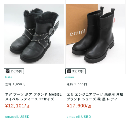
UGG
emmi
送料:1,650円
送料:1,650円
アグ ブーツ ボア ブランド MABEL
エミ エンジニアブーツ 未使用 厚底
メイベル レディース 23サイズ ブ
ブランド シューズ 靴 黒 レディー
ラック UGG 【中…
ス 25サイズ ブラック …
¥12,101/
¥17,600/
点
点
smasell.USED
smasell.USED