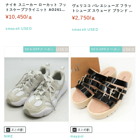
ナイキ スニーカー ローカット フッ
ヴェリココ バレエシューズ フラッ
トスケープフライニット AO2611-
トシューズ スウェード ブランド 靴
500 シューズ 靴 メン…
レディース 25.5サイズ …
¥10,450/
¥2,750/
点
点
smasell.USED
smasell.USED
50％OFFクーポン
50％OFFクーポン
NIKE
maypol