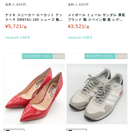
送料:1,650円
送料:1,650円
ナイキ スニーカー ローカット テッ
メイポール ミュール サンダル 厚底
クヘラ DR9761-100 シューズ 靴
ブランド 靴 スペイン製 黒 レディ
白 レディース 23…
ース 37サイズ ブラック…
¥5,721/
¥3,521/
点
点
smasell.USED
smasell.USED
50％OFFクーポン
50％OFFクーポン