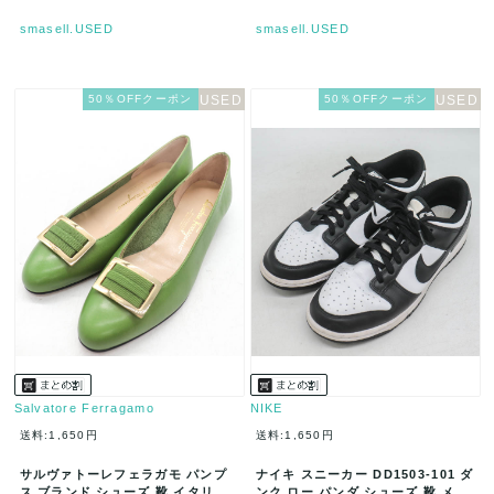
smasell.USED
smasell.USED
50％OFFクーポン
50％OFFクーポン
Salvatore Ferragamo
NIKE
送料:1,650円
送料:1,650円
サルヴァトーレフェラガモ パンプ
ナイキ スニーカー DD1503-101 ダ
ス ブランド シューズ 靴 イタリア
ンク ロー パンダ シューズ 靴 メン