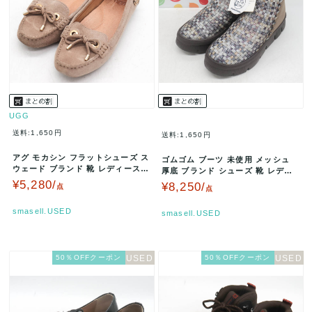
UGG
送料:1,650円
送料:1,650円
アグ モカシン フラットシューズ ス
ゴムゴム ブーツ 未使用 メッシュ
ウェード ブランド 靴 レディース 2
厚底 ブランド シューズ 靴 レディ
2サイズ ベージュ UGG…
ース Sサイズ マルチカラー…
¥5,280/
¥8,250/
点
点
smasell.USED
smasell.USED
50％OFFクーポン
50％OFFクーポン