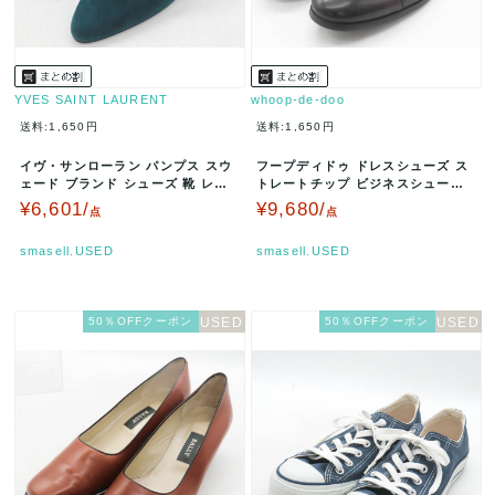
YVES SAINT LAURENT
whoop-de-doo
送料:1,650円
送料:1,650円
イヴ・サンローラン パンプス スウ
フープディドゥ ドレスシューズ ス
ェード ブランド シューズ 靴 レデ
トレートチップ ビジネスシューズ
ィース 35.5サイズ グリー…
ブランド 紳士靴 メンズ 42サ…
¥6,601/
¥9,680/
点
点
smasell.USED
smasell.USED
50％OFFクーポン
50％OFFクーポン