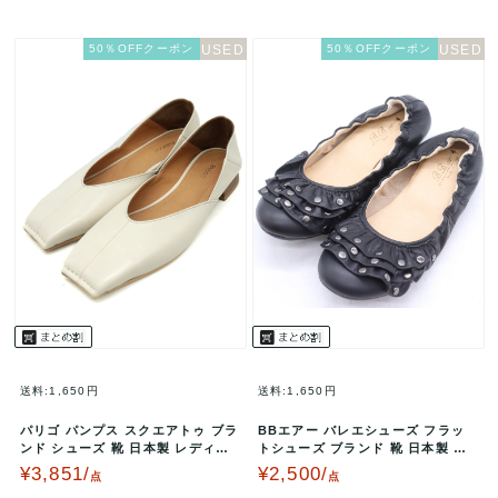
50％OFFクーポン
50％OFFクーポン
送料:1,650円
送料:1,650円
パリゴ パンプス スクエアトゥ ブラ
BBエアー バレエシューズ フラッ
ンド シューズ 靴 日本製 レディー
トシューズ ブランド 靴 日本製 黒
ス 24サイズ アイボリー …
レディース 23.5サイズ …
¥3,851/
¥2,500/
点
点