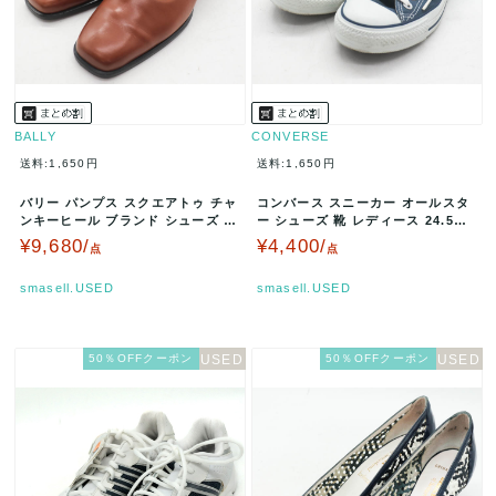
BALLY
CONVERSE
送料:1,650円
送料:1,650円
バリー パンプス スクエアトゥ チャ
コンバース スニーカー オールスタ
ンキーヒール ブランド シューズ 靴
ー シューズ 靴 レディース 24.5サ
イタリア製 レディース 5…
イズ ブルー CONVER…
¥9,680/
¥4,400/
点
点
smasell.USED
smasell.USED
50％OFFクーポン
50％OFFクーポン