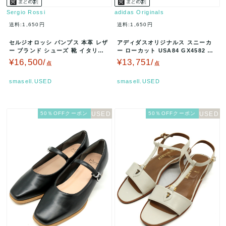
Sergio Rossi
adidas Originals
送料:1,650円
送料:1,650円
セルジオロッシ パンプス 本革 レザ
アディダスオリジナルス スニーカ
ー ブランド シューズ 靴 イタリア
ー ローカット USA84 GX4582 シ
製 赤 レディース 38サイ…
ューズ 靴 メンズ 27…
¥16,500/
¥13,751/
点
点
smasell.USED
smasell.USED
50％OFFクーポン
50％OFFクーポン