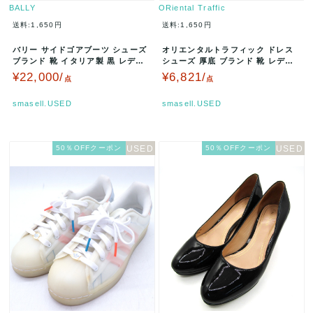
BALLY
ORiental Traffic
送料:1,650円
送料:1,650円
バリー サイドゴアブーツ シューズ
オリエンタルトラフィック ドレス
ブランド 靴 イタリア製 黒 レディ
シューズ 厚底 ブランド 靴 レディ
ース 36サイズ ブラック …
ース Lサイズ シルバー ORi…
¥22,000/
¥6,821/
点
点
smasell.USED
smasell.USED
50％OFFクーポン
50％OFFクーポン