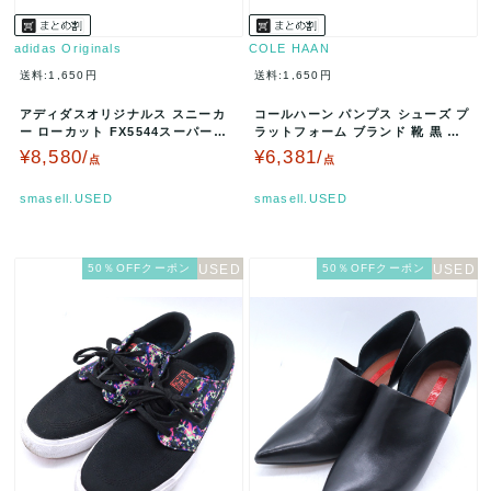
adidas Originals
COLE HAAN
送料:1,650円
送料:1,650円
アディダスオリジナルス スニーカ
コールハーン パンプス シューズ プ
ー ローカット FX5544スーパース
ラットフォーム ブランド 靴 黒 レ
ター シューズ靴 レディース …
ディース 6Bサイズ ブラッ…
¥8,580/
¥6,381/
点
点
smasell.USED
smasell.USED
50％OFFクーポン
50％OFFクーポン