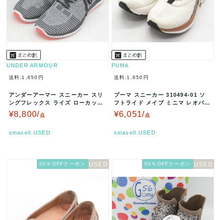
UNDER ARMOUR
PUMA
送料:1,650円
送料:1,650円
アンダーアーマー スニーカー スリ
プーマ スニーカー 310494-01 ソ
ングフレックス ライズ ローカット
フトライド メイブ ミニマ レオパー
未使用 ランニングシューズ 靴…
ド シューズ 靴 レデ…
¥8,800/
¥6,051/
点
点
smasell.USED
smasell.USED
50％OFFクーポン
50％OFFクーポン