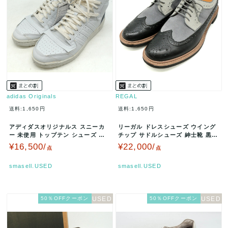
adidas Originals
REGAL
送料:1,650円
送料:1,650円
アディダスオリジナルス スニーカ
リーガル ドレスシューズ ウイング
ー 未使用 トップテン シューズ 靴
チップ サドルシューズ 紳士靴 黒
白 メンズ 26.5サイズ ホ…
メンズ 25サイズ ブラック×…
¥16,500/
¥22,000/
点
点
smasell.USED
smasell.USED
50％OFFクーポン
50％OFFクーポン