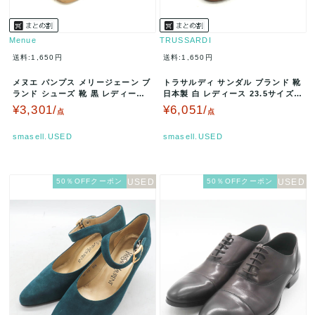
Menue
TRUSSARDI
送料:1,650円
送料:1,650円
メヌエ パンプス メリージェーン ブ
トラサルディ サンダル ブランド 靴
ランド シューズ 靴 黒 レディース
日本製 白 レディース 23.5サイズ
24サイズ ブラック Me…
ホワイト TRUSSA…
¥3,301/
¥6,051/
点
点
smasell.USED
smasell.USED
50％OFFクーポン
50％OFFクーポン