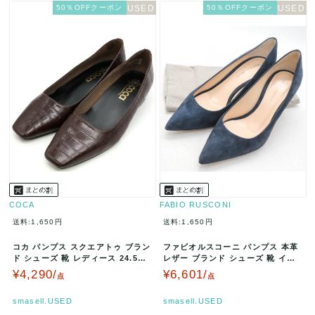
50％OFFクーポン
50％OFFクーポン
COCA
FABIO RUSCONI
送料:1,650円
送料:1,650円
コカ パンプス スクエアトゥ ブラン
ファビオルスコーニ パンプス 本革
ド シューズ 靴 レディース 24.5サ
レザー ブランド シューズ 靴 イタ
イズ ブラウン COCA…
リア製 レディース 35.5…
¥4,290/
¥6,601/
点
点
smasell.USED
smasell.USED