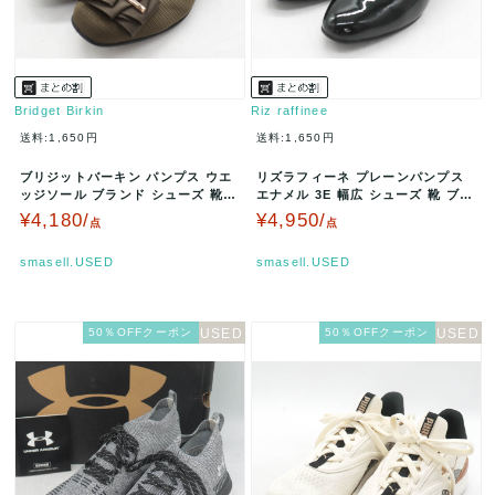
Bridget Birkin
Riz raffinee
送料:1,650円
送料:1,650円
ブリジットバーキン パンプス ウエ
リズラフィーネ プレーンパンプス
ッジソール ブランド シューズ 靴
エナメル 3E 幅広 シューズ 靴 ブラ
レディース 23サイズ カーキ…
ンド レディース 23サイ…
¥4,180/
¥4,950/
点
点
smasell.USED
smasell.USED
50％OFFクーポン
50％OFFクーポン