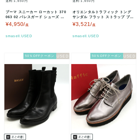
送料:1,650円
送料:1,650円
プーマ スニーカー ローカット 370
オリエンタルトラフィック トング
063 02 パレスガード シューズ 靴
サンダル フラット ストラップ ブラ
白 メンズ 26.5…
ンド 靴 レディース Mサイズ …
¥4,950/
¥3,521/
点
点
smasell.USED
smasell.USED
50％OFFクーポン
50％OFFクーポン