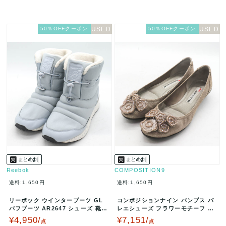
50％OFFクーポン
50％OFFクーポン
Reebok
COMPOSITION9
送料:1,650円
送料:1,650円
リーボック ウインターブーツ GL
コンポジションナイン パンプス バ
パフブーツ AR2647 シューズ 靴
レエシューズ フラワーモチーフ コ
レディース 24.5サイズ…
ンフォートシューズ 靴 レディー…
¥4,950/
¥7,151/
点
点