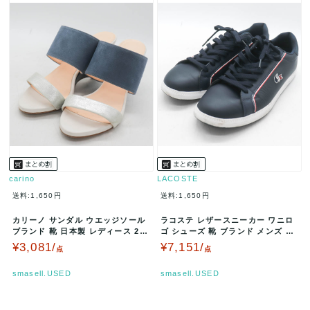
carino
LACOSTE
送料:1,650円
送料:1,650円
カリーノ サンダル ウエッジソール
ラコステ レザースニーカー ワニロ
ブランド 靴 日本製 レディース 24
ゴ シューズ 靴 ブランド メンズ U
サイズ ブルー carin…
K6.5サイズ ネイビー L…
¥3,081/
¥7,151/
点
点
smasell.USED
smasell.USED