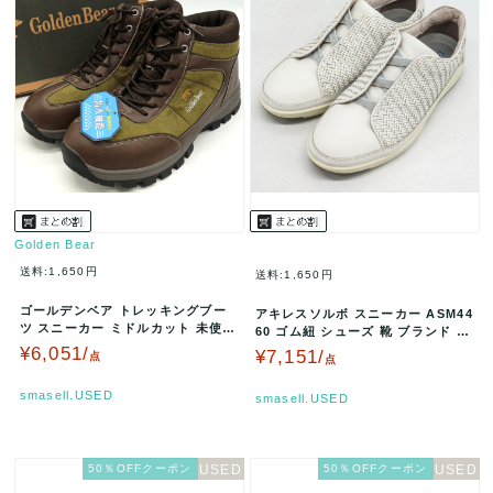
Golden Bear
送料:1,650円
送料:1,650円
ゴールデンベア トレッキングブー
アキレスソルボ スニーカー ASM44
ツ スニーカー ミドルカット 未使用
60 ゴム紐 シューズ 靴 ブランド メ
シューズ 靴 メンズ 26サイ…
ンズ 25サイズ ホワ…
¥6,051/
¥7,151/
点
点
smasell.USED
smasell.USED
50％OFFクーポン
50％OFFクーポン