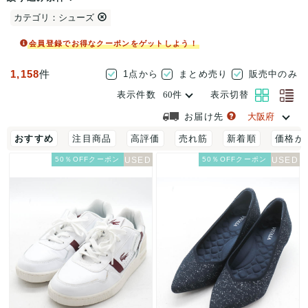
カテゴリ：シューズ
会員登録でお得なクーポンをゲットしよう！
1,158
件
1点から
まとめ売り
販売中のみ
表示件数
表示切替
お届け先
おすすめ
注目商品
高評価
売れ筋
新着順
価格が
50％OFFクーポン
50％OFFクーポン