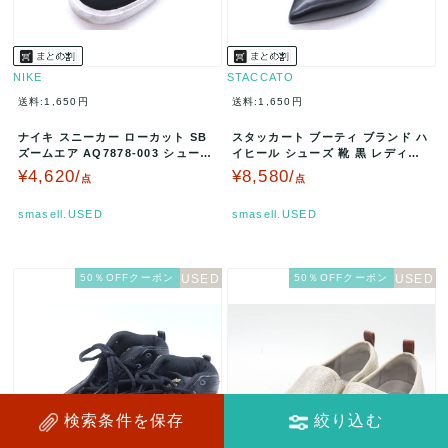
NIKE
STACCATO
送料:1,650円
送料:1,650円
ナイキ スニーカー ローカット SB
スタッカート ブーティ ブランド ハ
ズームエア AQ7878-003 シューズ
イヒール シューズ 靴 黒 レディー
靴 黒 メンズ 2…
ス 24サイズ ブラック S…
¥4,620/
¥8,580/
点
点
smasell.USED
smasell.USED
50％OFFクーポン
50％OFFクーポン
検索条件を保存
絞り込む