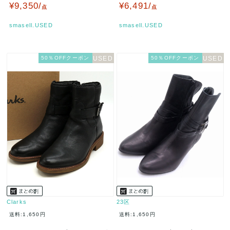
製 レディース 23サイズ ベ…
レディース 36.5サイズ …
¥9,350/
¥6,491/
点
点
smasell.USED
smasell.USED
50％OFFクーポン
50％OFFクーポン
Clarks
23区
送料:1,650円
送料:1,650円