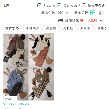
1
件
1点から
まとめ売り
販売中のみ
表示件数
表示切替
お届け先
おすすめ
注目商品
高評価
売れ筋
新着順
価格が
4
%
OFF
UNITED ARROWS