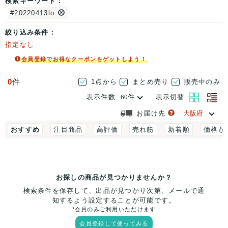
検索キーワード：
#20220413lo
絞り込み条件：
指定なし
会員登録でお得なクーポンをゲットしよう！
0
件
1点から
まとめ売り
販売中のみ
表示件数
表示切替
お届け先
おすすめ
注目商品
高評価
売れ筋
新着順
価格が
お探しの商品が見つかりませんか？
検索条件を保存して、出品が見つかり次第、メールで通
知するよう設定することが可能です。
*会員のみご利用いただけます
会員登録して使ってみる