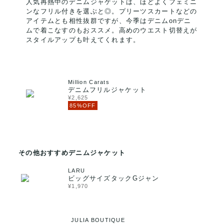
人気再熱中のデニムジャケットは、ほどよくフェミニ
ンなフリル付きを選ぶと◎。プリーツスカートなどの
アイテムとも相性抜群ですが、今季はデニムonデニ
ムで着こなすのもおススメ。高めのウエスト切替えが
スタイルアップも叶えてくれます。
Million Carats
デニムフリルジャケット
¥2,625
85%OFF
その他おすすめデニムジャケット
LARU
ビッグサイズタックGジャン
¥1,970
JULIA BOUTIQUE