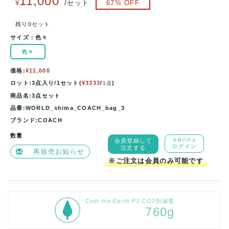
11,000
/
¥
セット
67
% OFF
残り0セット
サイズ：
色々
色々
価格:
¥11,000
ロット:3点入り/1セット(
¥3333
/
)
1点
商品名:3点セット
品番:WORLD_shima_COACH_bag_3
ブランド:COACH
数量
会員登録して
会員の方は
ログイン
注文する
再販売お知らせ
※ご注文は会員のみ可能です
Cool the Earth PJ CO2削減量
760g