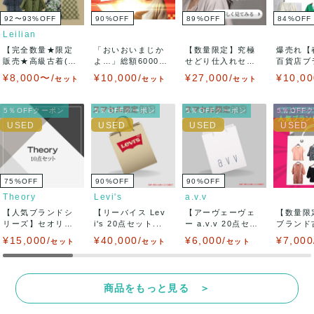
92〜93
%
OFF
90
%
OFF
89
%
OFF
84
%
OFF
Leilian
【完全数量★限定
「おいおいまじか
【数量限定】究極
爆売れ【
販売★高級古着(US
よ…」総額6000円
せどり仕入れセッ
百貨店ブ
ED品)800...
以上の新品未使...
ト ★某リユース
人気ブラ
¥8,000〜/
¥10,000/
¥27,000/
¥10,00
セット
セット
セット
販...
ど...
5％OFFクーポン
5％OFFクーポン
5％OFFクーポン
5％OFF
75
%
OFF
90
%
OFF
90
%
OFF
Theory
Levi's
a.v.v
【人気ブランドシ
【リーバイス Lev
【アーヴェーヴェ
【数量限定
リーズ】セオリー
i's 20点セット...
ー a.v.v 20点セッ
ブランド
Theory の...
ト】運も...
絶対お得.
¥15,000/
¥40,000/
¥6,000/
¥7,000
セット
セット
セット
商品をもっと見る ＞