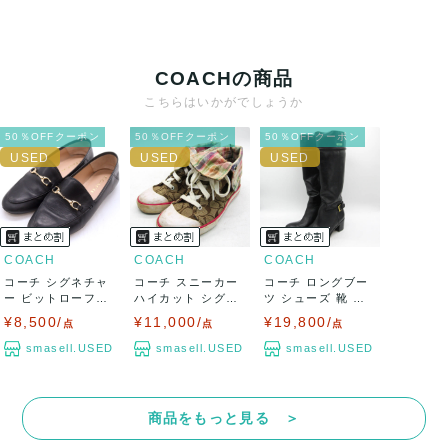
COACHの商品
こちらはいかがでしょうか
50％OFFクーポン
50％OFFクーポン
50％OFFクーポン
COACH
COACH
COACH
コーチ シグネチャ
コーチ スニーカー
コーチ ロングブー
ー ビットローファ
ハイカット シグネ
ツ シューズ 靴 ブ
ー スリッポン...
チャー ブラ...
ランド 黒 ...
¥8,500/
¥11,000/
¥19,800/
点
点
点
smasell.USED
smasell.USED
smasell.USED
商品をもっと見る ＞