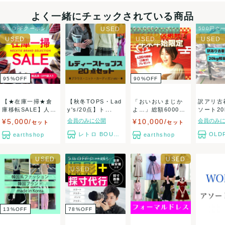
ましたら、レビュー記載前に必ずコメント欄よりご連絡お願
よく一緒にチェックされている商品
い致します。対応できることがあれば、誠意をもって対応致
5％OFFクーポン
5％OFFクーポン
500円ク
します。
決済方法
95
%
OFF
90
%
OFF
クレジットカード、メルペイ、銀行振込、PayPay、コンビ
【★在庫一掃★倉
【秋冬TOPS・Lad
「おいおいまじか
訳アリ古着
ニ払い
庫移転SALE】人気
y's/20点】ト...
よ…」総額6000円
ソート20
ブランドネクタ...
以上の新品未使...
0サイ...
¥5,000/
会員のみに公開
¥10,000/
会員のみ
セット
セット
出荷
レトロ BOUTIQUE
OLDF
earthshop
earthshop
送料：
1点あたり¥1,000
(見込み)
送料表を確認する
出荷目安：5営業日以内
5％OFFクーポン
兵庫県から出荷
13
%
OFF
78
%
OFF