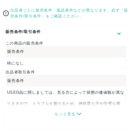
【状態 】
出品者ごとに販売条件・返品条件などが異なります。必ず「販
売条件/取引条件」をご確認ください。
簡易な検品はしており、なるべく状態のいいものをお入れする
ように致します。
使用に問題ないが、少々ダメージのあるもの含まれますので、
販売条件/取引条件
USED品として多少のダメージはご了承下さいませ。
この商品の販売条件
販売条件
特になし
出品者取引条件
販売条件
USED品に関しましては、見る方によって状態の価値観が異な
りますので、トラブルを避けるため、神経質な方や完璧な商
もっと見る
品を求められる方は御購入をお控えください。
また商品には細心の注意をはらっておりますが、何かござい