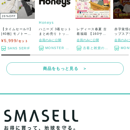
26
%
OFF
Honeys
【タイムセール!!】
ハニーズ 3着セット
レディース春夏 古
赤字覚悟
[40枚] モノトーン
まとめ売り トップ
着福箱 【160サイ
ップスア
☆トレン...
ス ボトム...
ズ段ボール】...
ット ま
¥5,999/
会員のみに公開
会員のみに公開
会員のみ
セット
MONSTER TYM
古着と雑貨のスタート
MONST
SANS SERIF
商品をもっと見る ＞