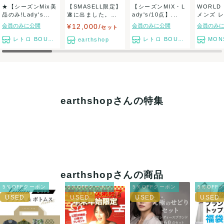
★【シーズンMix美
【SMASELL限定】
【シーズンMIX・L
WORLD
品のみ!Lady's...
遂に出ました。衣
ady's/10点】...
メンズ 
類限定★業界...
アパレル.
会員のみに公開
¥12,000/
会員のみに公開
会員のみ
セット
レトロ BOUTIQUE
レトロ BOUTIQUE
MONST
earthshop
earthshopさんの特集
earthshopさんの商品
5％OFFクーポン
5％OFFクーポン
5％OFFクーポン
5％OFF