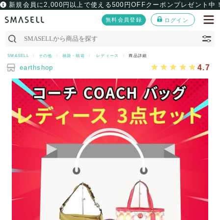
新規会員に2,000円以上で使える500円OFFクーポンプレゼント中
無料会員登録
ログイン
SMASELL
その他
福袋・福箱
レディース
商品詳細
4.7
earthshop