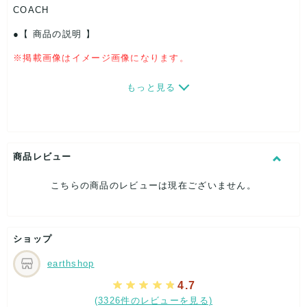
COACH
【 商品の説明 】
※掲載画像はイメージ画像になります。
もっと見る
【内容 】
こちらは、人気ブランドCOACH コーチ バッグの特別福袋にな
ります。
商品レビュー
今回スマセル特別に1万円と超破格で提供致します。
こちらの商品のレビューは現在ございません。
某リユースサイト販売商品のため、OPP袋梱包されておりま
す。
ショップ
販売商品のため、デザイン等も人気の物が揃っております。
earthshop
ヤフオク・メルカリ販売に人気です。
4.7
(3326件のレビューを見る)