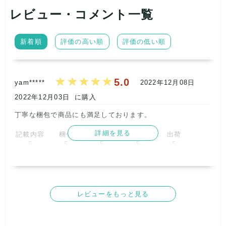
レビュー・コメント一覧
新着順
評価の高い順
評価の低い順
5.0
yam*****
2022年12月08日
2022年12月03日
に購入
丁寧な梱包で商品にも満足しております。      
詳細を見る
記載内容
梱包
商品満足
交渉
出荷
5
5
5
5
5
取引満足
5
レビューをもっと見る