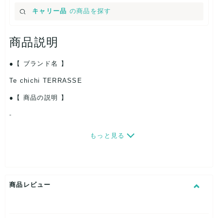
キャリー品
の商品を探す
商品説明
【 ブランド名 】
Te chichi TERRASSE
【 商品の説明 】
-
【 パッケージ 】
もっと見る
PP袋入り・たたみ・一部ハンガー付き
【 商品札 】
あり
商品レビュー