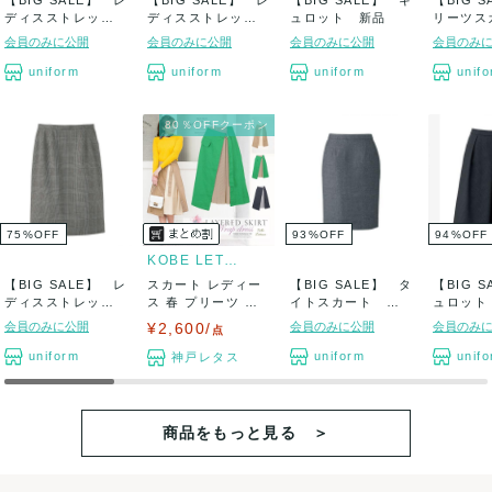
【BIG SALE】 レ
【BIG SALE】 レ
【BIG SALE】 キ
【BIG 
ディスストレッチ
ディスストレッチ
ュロット 新品
リーツ
スカート ...
スカート ...
新品
会員のみに公開
会員のみに公開
会員のみに公開
会員のみ
uniform
uniform
uniform
unif
80％OFFクーポン
75
%
OFF
93
%
OFF
94
%
OFF
KOBE LETTUCE
【BIG SALE】 レ
スカート レディー
【BIG SALE】 タ
【BIG 
ディスストレッチ
ス 春 プリーツ ラ
イトスカート 新
ュロット
スカート ...
ップ レイヤ...
品
会員のみに公開
¥2,600/
会員のみに公開
会員のみ
点
uniform
uniform
unif
神戸レタス
商品をもっと見る ＞