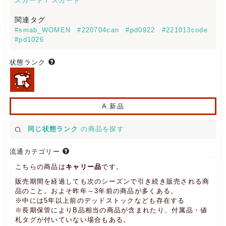
スカート / スカート
関連タグ
#smab_WOMEN
#220704can
#pd0922
#221013code
#pd1026
状態ランク
A.新品
同じ状態ランク
の商品を探す
流通カテゴリー
こちらの商品は
キャリー品
です。
販売期間を経過しても次のシーズンで引き続き販売される商
品のこと。およそ昨年～3年前の商品が多くある。
※中には5年以上前のデッドストックなども存在する
※長期保管によりB品相当の商品が含まれたり、付属品・値
札タグが付いていない場合もある。